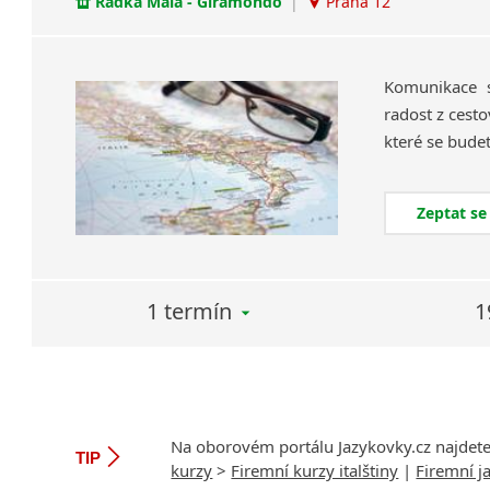
Radka Malá - Giramondo
|
Praha 12
Komunikace s
radost z cesto
Zeptat se
1 termín
1
Na oborovém portálu Jazykovky.cz najdet
TIP
kurzy
>
Firemní kurzy italštiny
|
Firemní j