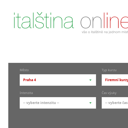
Město
Typ kurzu
Praha 4
Firemní kurzy
-- vyberte město --
-- vyberte 
Intenzita
Čas výuky
pražské městské části
základní 
-- vyberte intenzitu --
-- vyberte čas
Praha
Kurzy i
skupin
Praha 1
-- vyberte intenzitu --
-- vyberte
Individ
Praha 4
1-2 hodiny týdně
Ranní (zač
Firemní