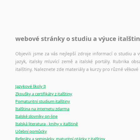
raději kvůli osobnímu perfekcionismu, vlastnosti každému p
raději zkontrolovat? V takovém případě jste na správném mí
Jazykové korpusy
webové stránky o studiu a výuce italšti
Jazykový korpus je elektronický soubor autentických tex
korpusů, jež umožňují třeba vyhledávání slov a slovních spo
původního zdroje textu.
Objevili jsme za vás nejlepší zdroje informací o studiu a
jazyk, italsky mluvící země a italské portály. Rubrika o
Ostatní pomůcky pro překladatele
italštiny. Naleznete zde materiály a kurzy pro různé věkové
Mix
pomůcek,
jež
mají
potenciál
pomoci
překladateli
v
je
Jazykové školy IJ
poradny
a
pravidla
pravopisu
nebo
stylistické
příručky.
Zkoušky a certifikáty z italštiny
Pomaturitní studium italštiny
Italština na internetu zdarma
Italské slovníky on-line
Italská literatura - knihy v italštině
Učební pomůcky
Referáty a seminárky, maturitní otázky z italštiny