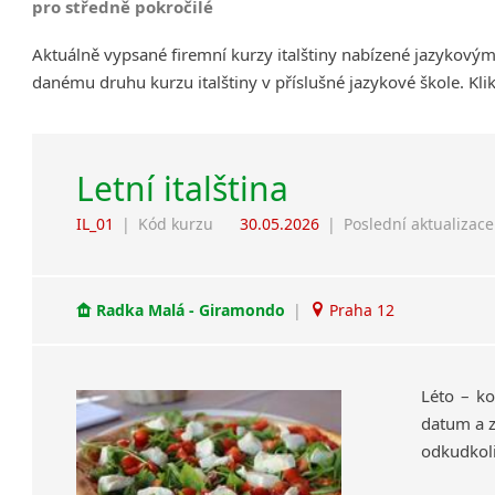
pro středně pokročilé
Aktuálně vypsané firemní kurzy italštiny nabízené jazykovým
danému druhu kurzu italštiny v příslušné jazykové škole. Kl
Letní italština
IL_01
|
Kód kurzu
30.05.2026
|
Poslední aktualizace
Radka Malá - Giramondo
|
Praha 12
Léto – ko
datum a z