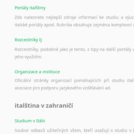
Portály italštiny
Zde
naleznete
nejlepší
zdroje
informací
ke
studiu
a
výu
italské
portály
apod.
Rubrika
obsahuje
zejména
komplexní
Rozcestníky IJ
Rozcestníky,
podobné
jako
je
tento,
s
tipy
na
další
portály
jeho
využitím.
Organizace a instituce
Oficiální
stránky
organizací
pomáhajících
při
studiu
ital
asociace
pro
podporu
jazykového
vzdělávání
ad.
italština v zahraničí
Studium v Itálii
Soubor
odkazů
užitečných
všem,
kteří
uvažují
o
studiu
v