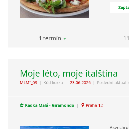
Zepta
1 termín
11
Moje léto, moje italština
MLMI_03
|
Kód kurzu
23.06.2026
|
Poslední aktuali
Radka Malá - Giramondo
|
Praha 12
Asynchron