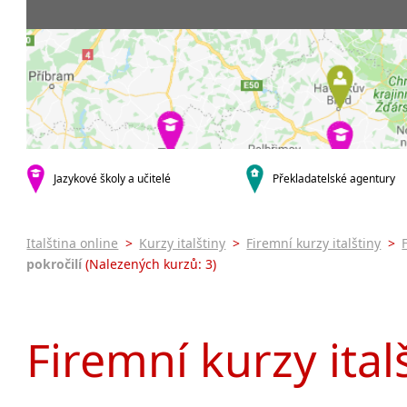
Praha 5
3-4 hodiny týdně
Dopolední
Pomatur
Praha 7
9-14 hodin týdně
Odpolední
kurzy s v
Praha 9
20 a více hodin týdně
Večerní (z
Online 
Praha 10
Noční (od
Letní k
krajská města
Celodenní
Intenzi
Brno
specifick
Plzeň
Italšti
malá města podle abecedy
Jazykové školy a učitelé
Překladatelské agentury
Konverz
Most
Italština online
>
Kurzy italštiny
>
Firemní kurzy italštiny
>
pokročilí
(Nalezených kurzů: 3)
Firemní kurzy ital