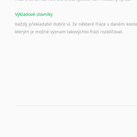
Výkladové slovníky
Každý
překladatel
dobře
ví,
že
některé
fráze
v
daném
kont
kterým
je
možné
význam
takovýchto
frází
rozklíčovat.
Srovnávací slovníky
Úkolem
srovnávacích
slovníků
je
vyhledat
vhodná
synony
vždy
po
ruce.
Korektory pravopisu pro překladatele
Každý dělá chyby a překlepy a kdo tvrdí, že ne, neříká p
využití moderního softwaru, jenž pravopisné, gramatické n
automaticky opravit.
Rady a návody pro překladatele
Toužíte započít překladatelskou dráhu, ale nevíte, jak na 