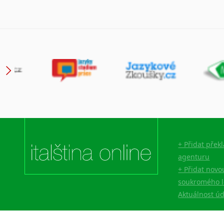
+ Přidat přek
agenturu
+ Přidat novo
soukromého l
Aktuálnost ú