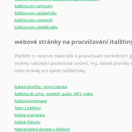
Italština pro samouky
Italština pro začátečníky
Italština pro nejmenší
Italština pro předškoláky
webové stránky na procvičování italštin
Přečtěte si recenze materiálů k procvičování konkrétních gra
stránky nabízející poslechová cvičení, hry, italské písni
nebo stránky pro úplné začátečníky.
Italská slovíčka - slovní zásoba
Italština do ucha - poslech, audio, MP3, video
Italská konverzace
Testy z italštiny
Italská gramatika
Italské číslovky
Nepravidelná slovesa v italštině