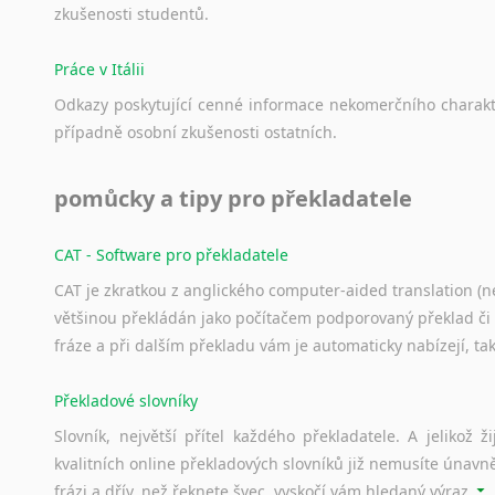
zkušenosti
studentů.
Práce v Itálii
Odkazy
poskytující
cenné
informace
nekomerčního
charak
případně
osobní
zkušenosti
ostatních.
pomůcky a tipy pro překladatele
CAT - Software pro překladatele
CAT je zkratkou z anglického computer-aided translation (ne
většinou překládán jako počítačem podporovaný překlad či
fráze a při dalším překladu vám je automaticky nabízejí, ta
Překladové slovníky
Slovník, největší přítel každého překladatele. A jelikož
kvalitních online překladových slovníků již nemusíte únavn
frázi a dřív, než řeknete švec, vyskočí vám hledaný výraz.