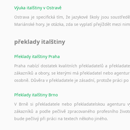
Výuka italštiny v Ostravě
Ostrava je specifická tím, že jazykové školy jsou soustře
Mariánské hory. Je otázka, zda se vyplatí přejíždět mezi nim
překlady italštiny
Překlady italštiny Praha
Praha nabízí dostatek kvalitních překladatelů a překladat
zákazníků a obory, se kterými má překladatel nebo agentur
osobně. Důvěra v překladatele je zásadní, protože práci po 
Překlady italštiny Brno
V Brně si překladatele nebo překladatelskou agenturu v
zákazníků a podle pečlivě zpracovaného profesního životo
bude pečlivý při práci na textech někoho jiného.