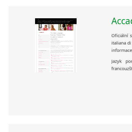
Acca
Oficiální 
italiana d
informace 
Jazyk po
francouzšt