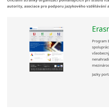
autority, asociace pro podporu jazykového vzdělávání 
Era
Program E
spoluprá
všeobec
nenahrad
mezinárod
Jazky port