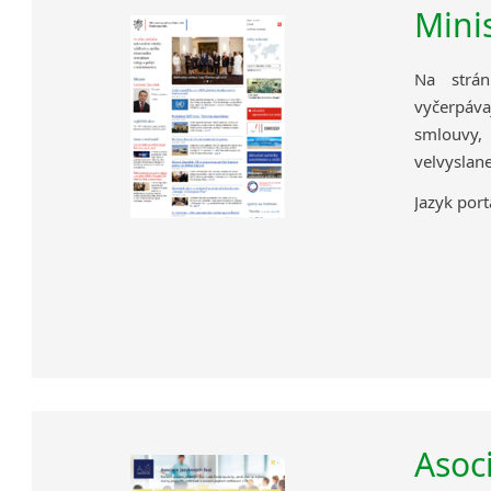
Mini
Na strán
vyčerpáv
smlouvy,
velvyslane
Jazyk port
Asoc