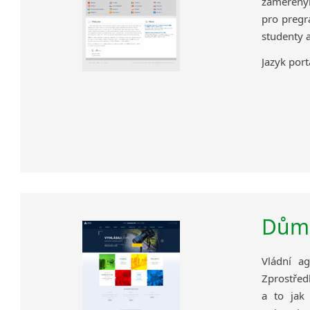
zaměřeným
pro pregr
studenty 
Jazyk port
Dům 
Vládní ag
Zprostředk
a to jak 