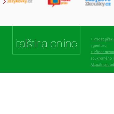
+ Přidat přek
agenturu
+ Přidat novo
soukromého l
Aktuálnost ú