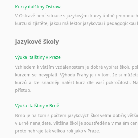
Kurzy italštiny Ostrava
V Ostravě není situace s jazykovými kurzy úplně jednoduc
kurzu si zjistěte, jakou má lektor jazykovou i pedagogickou k
jazykové školy
Výuka italštiny v Praze
Vzhledem k větším vzdálenostem je dobré vybírat školu pobl
kurzem se nevyplatí. Výhoda Prahy je i v tom, že si můžete 
kurzů a lze snadněji nalézt kurz dle vaší pokročilosti.
přístup.
Výuka italštiny v Brně
Brno je na tom s počtem jazykových škol velmi dobře; většino
v Brně nenajdete. Většina škol je soustředěna v malém cent
proto nehraje tak velkou roli jako v Praze.