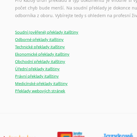
Pro každý druh překladu a typ dokumentu je vhodné si vyb
počet chyb bude menší. Na soudní překlady je dokonce nut
odborníka z oboru. Vybírejte tedy s ohledem na profesní živ
Soudní (ověřené) překlady italštiny
Odborné překlady italštiny
Technické překlady italštiny
Ekonomické překlady italštiny
Obchodní překlady italštiny
Úřední překlady italštiny
Právní překlady italštiny
Medicínské překlady italštiny
Překlady webových stránek