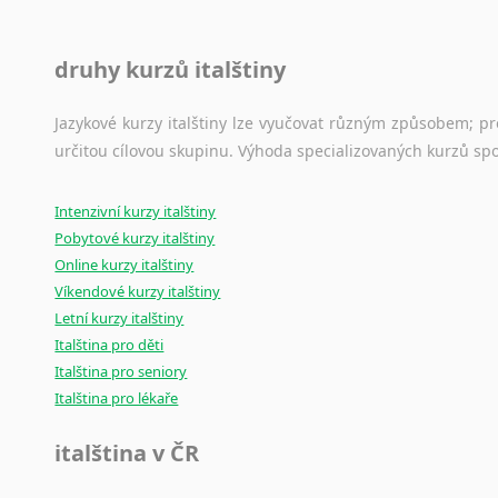
druhy kurzů italštiny
Jazykové kurzy italštiny lze vyučovat různým způsobem; p
určitou cílovou skupinu. Výhoda specializovaných kurzů spo
Intenzivní kurzy italštiny
Pobytové kurzy italštiny
Online kurzy italštiny
Víkendové kurzy italštiny
Letní kurzy italštiny
Italština pro děti
Italština pro seniory
Italština pro lékaře
italština v ČR