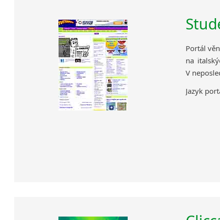
Stude
Portál vě
na italsk
V neposled
Jazyk portá