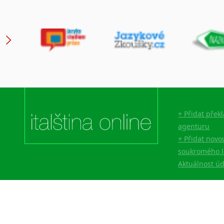
+ Přidat přek
agenturu
+ Přidat novo
soukromého l
Aktuálnost ú