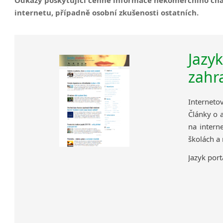
internetu, případně osobní zkušenosti ostatních.
Jazy
zahr
Interneto
Články o a
na intern
školách a
Jazyk port