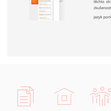
těchto st
zkušeností
Jazyk port