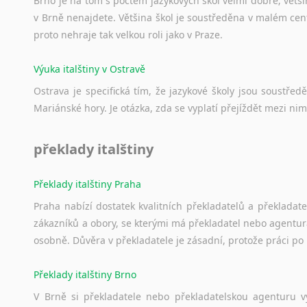
Brno je na tom s počtem jazykových škol velmi dobře; většino
v Brně nenajdete. Většina škol je soustředěna v malém cent
proto nehraje tak velkou roli jako v Praze.
Výuka italštiny v Ostravě
Ostrava je specifická tím, že jazykové školy jsou soustře
Mariánské hory. Je otázka, zda se vyplatí přejíždět mezi nim
překlady italštiny
Překlady italštiny Praha
Praha nabízí dostatek kvalitních překladatelů a překladat
zákazníků a obory, se kterými má překladatel nebo agentur
osobně. Důvěra v překladatele je zásadní, protože práci po 
Překlady italštiny Brno
V Brně si překladatele nebo překladatelskou agenturu v