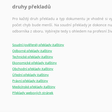
druhy překladů
Pro každý druh překladu a typ dokumentu je vhodné si vyb
počet chyb bude menší. Na soudní překlady je dokonce nut
odborníka z oboru. Vybírejte tedy s ohledem na profesní živ
Soudní (ověřené) překlady italštiny
Odborné překlady italštiny
Technické překlady italštiny
Ekonomické překlady italštiny
Obchodní překlady italštiny
Úřední překlady italštiny
Právní překlady italštiny
Medicínské překlady italštiny
Překlady webových stránek