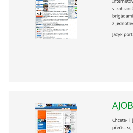
Interneto
v zahrani
brigádami
z jednotli
Jazyk port
AJO
Chcete-li
přečíst si