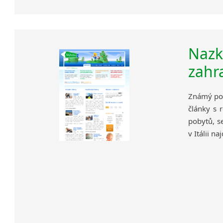
Nazk
zahr
Známý port
články s 
pobytů, s
v Itálii na