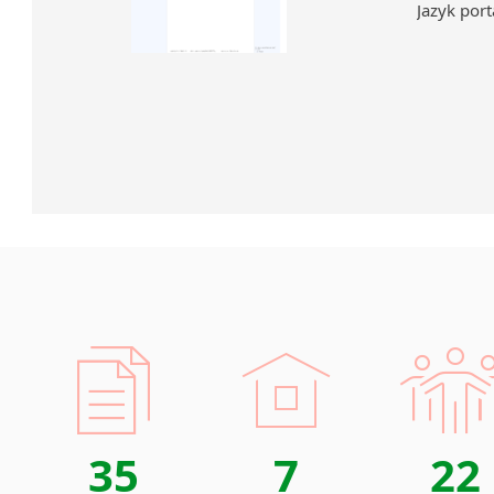
Jazyk port
35
7
22