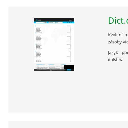
Dict
Kvalitní 
zásoby ví
Jazyk por
italština