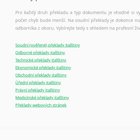
Pro každý druh překladu a typ dokumentu je vhodné si vyb
počet chyb bude menší. Na soudní překlady je dokonce nut
odborníka z oboru. Vybírejte tedy s ohledem na profesní živ
Soudní (ověřené) překlady italštiny
Odborné překlady italštiny
Technické překlady italštiny
Ekonomické překlady italštiny
Obchodní překlady italštiny
Úřední překlady italštiny
Právní překlady italštiny
Medicínské překlady italštiny
Překlady webových stránek