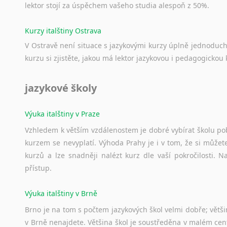
lektor stojí za úspěchem vašeho studia alespoň z 50%.
Kurzy italštiny Ostrava
V Ostravě není situace s jazykovými kurzy úplně jednoduc
kurzu si zjistěte, jakou má lektor jazykovou i pedagogickou k
jazykové školy
Výuka italštiny v Praze
Vzhledem k větším vzdálenostem je dobré vybírat školu pobl
kurzem se nevyplatí. Výhoda Prahy je i v tom, že si můžete 
kurzů a lze snadněji nalézt kurz dle vaší pokročilosti.
přístup.
Výuka italštiny v Brně
Brno je na tom s počtem jazykových škol velmi dobře; většino
v Brně nenajdete. Většina škol je soustředěna v malém cent