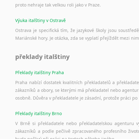
proto nehraje tak velkou roli jako v Praze.
Výuka italštiny v Ostravě
Ostrava je specifická tím, že jazykové školy jsou soustře
Mariánské hory. Je otázka, zda se vyplatí přejíždět mezi nim
překlady italštiny
Překlady italštiny Praha
Praha nabízí dostatek kvalitních překladatelů a překladat
zákazníků a obory, se kterými má překladatel nebo agentur
osobně. Důvěra v překladatele je zásadní, protože práci po 
Překlady italštiny Brno
V Brně si překladatele nebo překladatelskou agenturu v
zákazníků a podle pečlivě zpracovaného profesního životo
bude pečlivý při práci na textech někoho jiného.