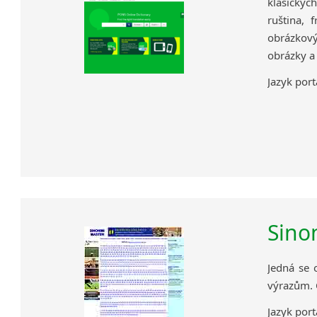
klasickýc
ruština, f
obrázkový
obrázky a
Jazyk port
Sino
Jedná se 
výrazům. 
Jazyk portá