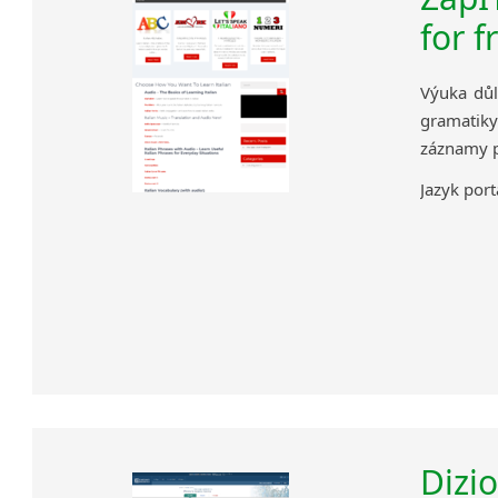
for f
Výuka důl
gramatik
záznamy p
Jazyk port
Dizi