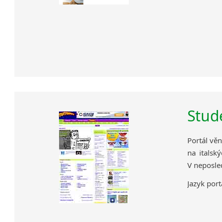
Stude
Portál vě
na italsk
V neposled
Jazyk portá