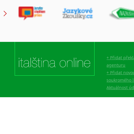
+ Přidat přek
agenturu
+ Přidat novo
soukromého l
Aktuálnost ú