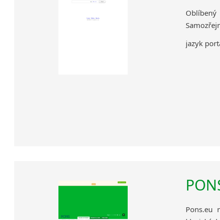
Oblíbený
Samozřejmě
jazyk port
PONS
Pons.eu n