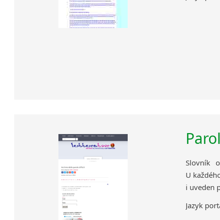
Parol
Slovník 
U každého
i uveden p
Jazyk portá