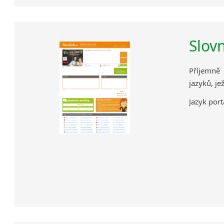
Slov
Příjemně 
jazyků, je
Jazyk port