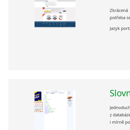
Zkrácená 
potřeba se
Jazyk portá
Slovn
Jednoduch
z databáze
i mírně po