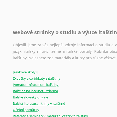
raději kvůli osobnímu perfekcionismu, vlastnosti každému p
raději zkontrolovat? V takovém případě jste na správném mí
Jazykové korpusy
webové stránky o studiu a výuce italšti
Jazykový korpus je elektronický soubor autentických tex
korpusů, jež umožňují třeba vyhledávání slov a slovních spo
původního zdroje textu.
Objevili jsme za vás nejlepší zdroje informací o studiu a
jazyk, italsky mluvící země a italské portály. Rubrika o
Ostatní pomůcky pro překladatele
italštiny. Naleznete zde materiály a kurzy pro různé věkové
Mix
pomůcek,
jež
mají
potenciál
pomoci
překladateli
v
je
Jazykové školy IJ
poradny
a
pravidla
pravopisu
nebo
stylistické
příručky.
Zkoušky a certifikáty z italštiny
Pomaturitní studium italštiny
Italština na internetu zdarma
Italské slovníky on-line
Italská literatura - knihy v italštině
Učební pomůcky
Referáty a seminárky, maturitní otázky z italštiny