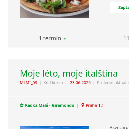
Zepta
1 termín
11
Moje léto, moje italština
MLMI_03
|
Kód kurzu
23.06.2026
|
Poslední aktuali
Radka Malá - Giramondo
|
Praha 12
Asynchron