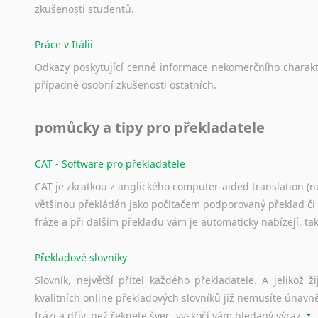
zkušenosti
studentů.
Práce v Itálii
Odkazy
poskytující
cenné
informace
nekomerčního
charak
případně
osobní
zkušenosti
ostatních.
pomůcky a tipy pro překladatele
CAT - Software pro překladatele
CAT je zkratkou z anglického computer-aided translation (ne
většinou překládán jako počítačem podporovaný překlad či
fráze a při dalším překladu vám je automaticky nabízejí, ta
Překladové slovníky
Slovník, největší přítel každého překladatele. A jelikož
kvalitních online překladových slovníků již nemusíte únavn
frázi a dřív, než řeknete švec, vyskočí vám hledaný výraz.