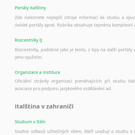
Portály italštiny
Zde
naleznete
nejlepší
zdroje
informací
ke
studiu
a
výu
italské
portály
apod.
Rubrika
obsahuje
zejména
komplexní
Rozcestníky IJ
Rozcestníky,
podobné
jako
je
tento,
s
tipy
na
další
portály
jeho
využitím.
Organizace a instituce
Oficiální
stránky
organizací
pomáhajících
při
studiu
ital
asociace
pro
podporu
jazykového
vzdělávání
ad.
italština v zahraničí
Studium v Itálii
Soubor
odkazů
užitečných
všem,
kteří
uvažují
o
studiu
v