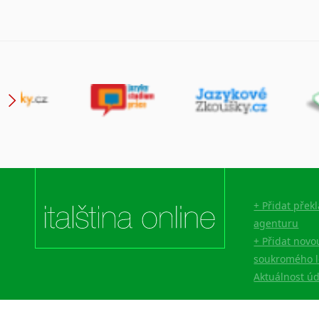
+ Přidat přek
agenturu
+ Přidat novo
soukromého l
Aktuálnost ú