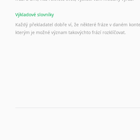
Výkladové slovníky
Každý
překladatel
dobře
ví,
že
některé
fráze
v
daném
kont
kterým
je
možné
význam
takovýchto
frází
rozklíčovat.
Srovnávací slovníky
Úkolem
srovnávacích
slovníků
je
vyhledat
vhodná
synony
vždy
po
ruce.
Korektory pravopisu pro překladatele
Každý dělá chyby a překlepy a kdo tvrdí, že ne, neříká p
využití moderního softwaru, jenž pravopisné, gramatické n
automaticky opravit.
Rady a návody pro překladatele
Toužíte započít překladatelskou dráhu, ale nevíte, jak na 