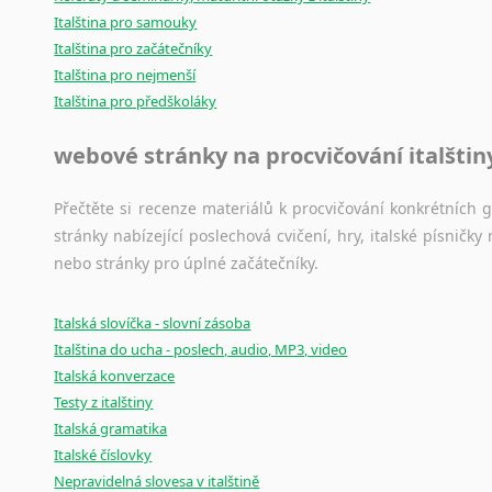
Italština pro samouky
Italština pro začátečníky
Italština pro nejmenší
Italština pro předškoláky
webové stránky na procvičování italštin
Přečtěte si recenze materiálů k procvičování konkrétních gra
stránky nabízející poslechová cvičení, hry, italské písni
nebo stránky pro úplné začátečníky.
Italská slovíčka - slovní zásoba
Italština do ucha - poslech, audio, MP3, video
Italská konverzace
Testy z italštiny
Italská gramatika
Italské číslovky
Nepravidelná slovesa v italštině