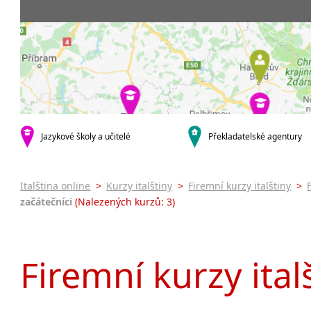
Praha 5
3-4 hodiny týdně
Dopolední
Pomatur
Praha 7
9-14 hodin týdně
Odpolední
kurzy s v
Praha 9
20 a více hodin týdně
Večerní (z
Online 
Praha 10
Noční (od
Letní k
krajská města
Celodenní
Intenzi
Brno
specifick
Plzeň
Italšti
malá města podle abecedy
Jazykové školy a učitelé
Překladatelské agentury
Konverz
Most
Italština online
>
Kurzy italštiny
>
Firemní kurzy italštiny
>
začátečníci
(Nalezených kurzů: 3)
Firemní kurzy ital