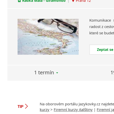
Radka Malá - Giramondo
|
Praha 12
Komunikace s
radost z cesto
Zeptat se
1 termín
1
Na oborovém portálu Jazykovky.cz najdet
TIP
kurzy
>
Firemní kurzy italštiny
|
Firemní j