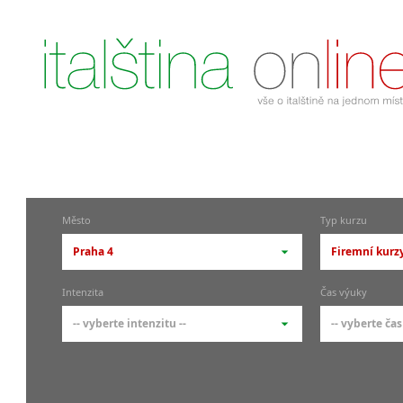
Město
Typ kurzu
Praha 4
Firemní kurzy
-- vyberte město --
-- vyberte 
Intenzita
Čas výuky
pražské městské části
základní 
-- vyberte intenzitu --
-- vyberte čas
Praha
Kurzy i
skupin
Praha 1
-- vyberte intenzitu --
-- vyberte
Individ
Praha 4
1-2 hodiny týdně
Ranní (zač
Firemní