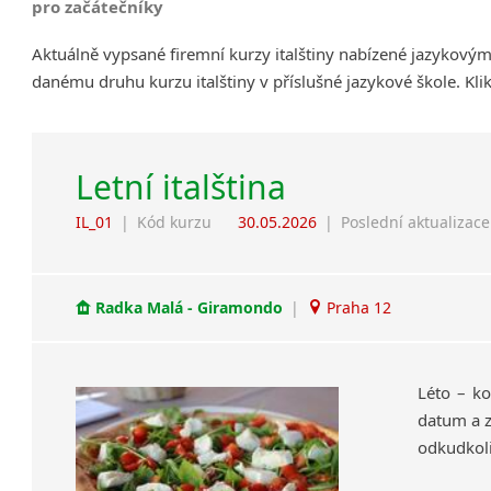
pro začátečníky
Aktuálně vypsané firemní kurzy italštiny nabízené jazykovým
danému druhu kurzu italštiny v příslušné jazykové škole. Kl
Letní italština
IL_01
|
Kód kurzu
30.05.2026
|
Poslední aktualizace
Radka Malá - Giramondo
|
Praha 12
Léto – ko
datum a z