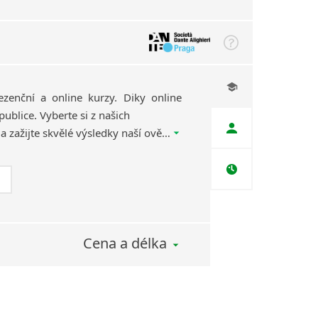
ezenční a online kurzy. Diky online
ublice. Vyberte si z našich
kvalifikovaných lektorů a zažijte skvělé výsledky naší ověřené výukové metody, díky které se naučíte italský efektivně, rychle a zábavnou formou.
Cena a délka