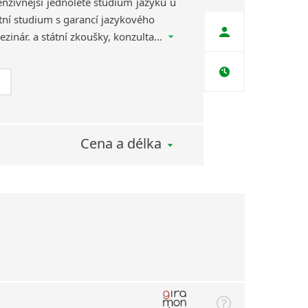
tenzivnější jednoleté studium jazyků u
tní studium s garancí jazykového
pokroku, příprava na mezinár. a státní zkoušky, konzultace zdarma, studentský klub, zajištění učebnic, testů, aktivit, výletů.
Cena a délka