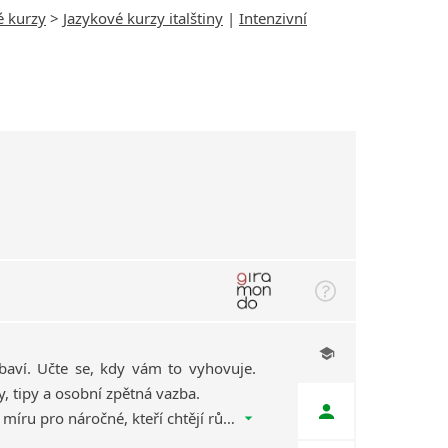
é kurzy
>
Jazykové kurzy italštiny
|
Intenzivní
baví. Učte se, kdy vám to vyhovuje.
y, tipy a osobní zpětná vazba.
Hybridní online kurz na míru pro náročné, kteří chtějí růst a italštinu opravdu dostat do života. Měsíc, za který se z jazyka stane radost.