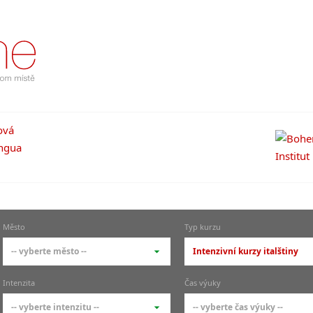
Město
Typ kurzu
-- vyberte město --
Intenzivní kurzy italštiny
-- vyberte město --
-- vyberte typ --
Intenzita
Čas výuky
pražské městské části
základní členění kur
-- vyberte intenzitu --
-- vyberte čas výuky --