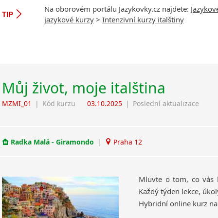
Na oborovém portálu Jazykovky.cz najdete:
Jazykov
TIP
jazykové kurzy
>
Intenzivní kurzy italštiny
Můj život, moje italština
MZMI_01
|
Kód kurzu
03.10.2025
|
Poslední aktualizace
Radka Malá - Giramondo
|
Praha 12
Mluvte o tom, co vás 
Každý týden lekce, úkol