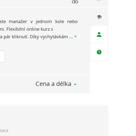
jste manažer v jednom kole nebo
. Flexibilní online kurz s
Giramondem spustíte na pár kliknutí. Díky vychytávkám našich lektorů vás budou lekce přes Zoom, Google Meet nebo třeba WhatsApp skutečně bavit!
Cena a délka
izace