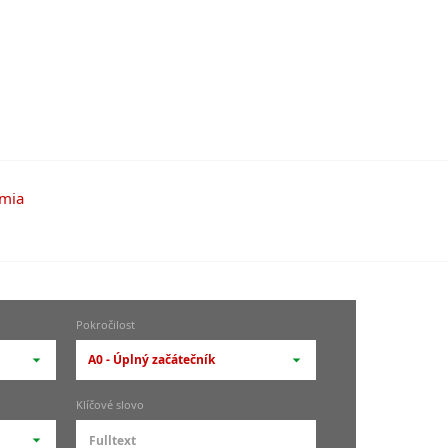
Pokročilost
A0 - Úplný začátečník
-- vyberte pokročilost --
Klíčové slovo
zů
kurz je pro studenty
pokročilosti