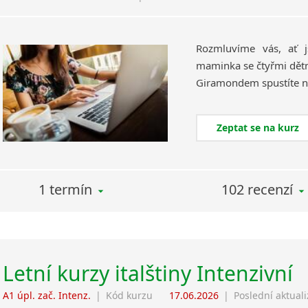
Rozmluvíme vás, ať 
maminka se čtyřmi dětmi
Zeptat se na kurz
1 termín
102 recenzí
Letní kurzy italštiny Intenzivní
A1 úpl. zač. Intenz.
|
Kód kurzu
17.06.2026
|
Poslední aktual