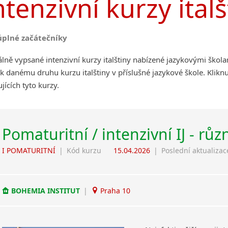
ntenzivní kurzy italš
úplné začátečníky
lně vypsané intenzivní kurzy italštiny nabízené jazykovými škol
k danému druhu kurzu italštiny v příslušné jazykové škole. Klik
jících tyto kurzy.
Pomaturitní / intenzivní IJ - růz
I POMATURITNÍ
|
Kód kurzu
15.04.2026
|
Poslední aktualizac
BOHEMIA INSTITUT
|
Praha 10