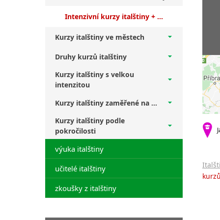
Intenzivní kurzy italštiny + úplní začátečníci
Kurzy italštiny ve městech
Druhy kurzů italštiny
Kurzy italštiny s velkou
intenzitou
Kurzy italštiny zaměřené na ...
Kurzy italštiny podle
J
pokročilosti
výuka italštiny
Italš
učitelé italštiny
kurzů
zkoušky z italštiny