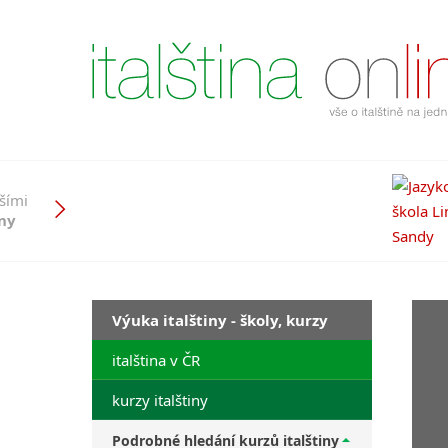
pšími
iny
Výuka italštiny - školy, kurzy
italština v ČR
kurzy italštiny
Podrobné hledání kurzů italštiny