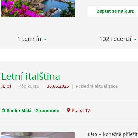
Zeptat se na kurz
1 termín
102 recenzí
Letní italština
IL_01
|
Kód kurzu
30.05.2026
|
Poslední aktualizace
Radka Malá - Giramondo
|
Praha 12
Léto – konečně příležito