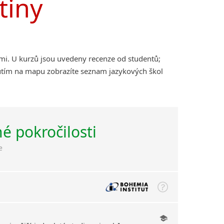
tiny
ami. U kurzů jsou uvedeny recenze od studentů;
nutím na mapu zobrazíte seznam jazykových škol
né pokročilosti
e