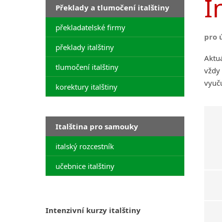
I
Překlady a tlumočení italštiny
překladatelské firmy
pro 
překlady italštiny
Aktuá
tlumočení italštiny
vždy 
vyuču
korektury italštiny
Italština pro samouky
italský rozcestník
učebnice italštiny
Intenzivní kurzy italštiny