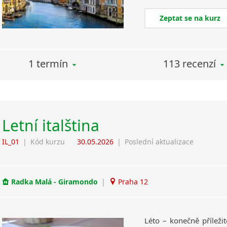
Zeptat se na kurz
1 termín
113 recenzí
Letní italština
IL_01
|
Kód kurzu
30.05.2026
|
Poslední aktualizace
Radka Malá - Giramondo
|
Praha 12
Léto – konečně příležito