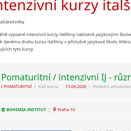
ntenzivní kurzy italš
začátečníky
lně vypsané intenzivní kurzy italštiny nabízené jazykovými škol
k danému druhu kurzu italštiny v příslušné jazykové škole. Klik
jících tyto kurzy.
Pomaturitní / intenzivní IJ - růz
I POMATURITNÍ
|
Kód kurzu
15.04.2026
|
Poslední aktualizac
BOHEMIA INSTITUT
|
Praha 10