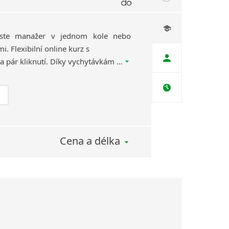
jste manažer v jednom kole nebo
. Flexibilní online kurz s
Giramondem spustíte na pár kliknutí. Díky vychytávkám našich lektorů vás budou lekce přes Zoom, Google Meet nebo třeba WhatsApp skutečně bavit!
Cena a délka