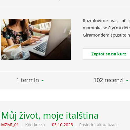
Rozmluvíme vás, ať 
maminka se čtyřmi dětmi
Zeptat se na kurz
1 termín
102 recenzí
Můj život, moje italština
MZMI_01
|
Kód kurzu
03.10.2025
|
Poslední aktualizace