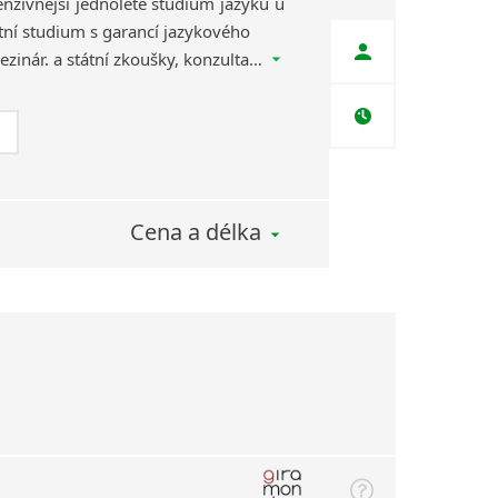
tenzivnější jednoleté studium jazyků u
tní studium s garancí jazykového
pokroku, příprava na mezinár. a státní zkoušky, konzultace zdarma, studentský klub, zajištění učebnic, testů, aktivit, výletů.
Cena a délka