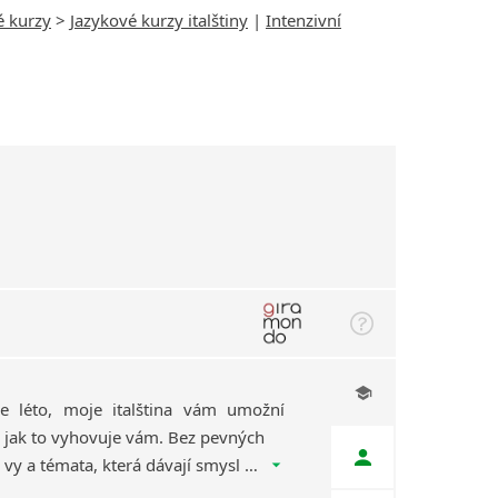
é kurzy
>
Jazykové kurzy italštiny
|
Intenzivní
e léto, moje italština vám umožní
k, jak to vyhovuje vám. Bez pevných
termínů. Bez stresu. Jen vy a témata, která dávají smysl právě vám. Dva týdny, kdy vám italština život promění na la dolce vita.