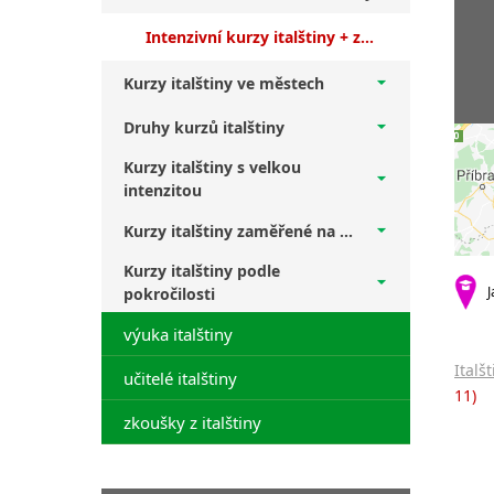
Intenzivní kurzy italštiny + začátečníci
Kurzy italštiny ve městech
Druhy kurzů italštiny
Kurzy italštiny s velkou
intenzitou
Kurzy italštiny zaměřené na ...
Kurzy italštiny podle
J
pokročilosti
výuka italštiny
Italš
učitelé italštiny
11)
zkoušky z italštiny