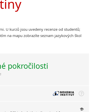
tiny
ami. U kurzů jsou uvedeny recenze od studentů;
nutím na mapu zobrazíte seznam jazykových škol
né pokročilosti
e