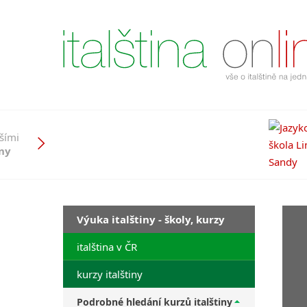
pšími
iny
Výuka italštiny - školy, kurzy
italština v ČR
kurzy italštiny
Podrobné hledání kurzů italštiny