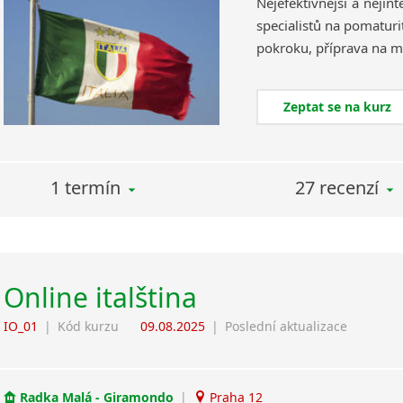
Nejefektivnější a nejin
specialistů na pomaturi
Zeptat se na kurz
1 termín
27 recenzí
Online italština
IO_01
|
Kód kurzu
09.08.2025
|
Poslední aktualizace
Radka Malá - Giramondo
|
Praha 12