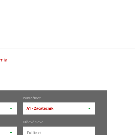
Pokročilost
A1 - Začátečník
-- vyberte pokročilost --
Klíčové slovo
zů
kurz je pro studenty
pokročilosti