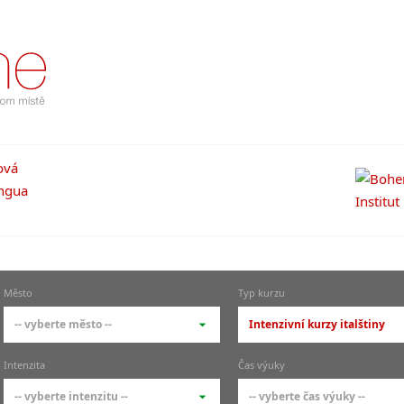
Město
Typ kurzu
-- vyberte město --
Intenzivní kurzy italštiny
-- vyberte město --
-- vyberte typ --
Intenzita
Čas výuky
pražské městské části
základní členění kur
-- vyberte intenzitu --
-- vyberte čas výuky --