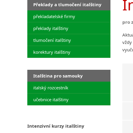
I
Překlady a tlumočení italštiny
překladatelské firmy
pro 
překlady italštiny
Aktuá
tlumočení italštiny
vždy 
vyuču
korektury italštiny
Italština pro samouky
italský rozcestník
učebnice italštiny
Intenzivní kurzy italštiny