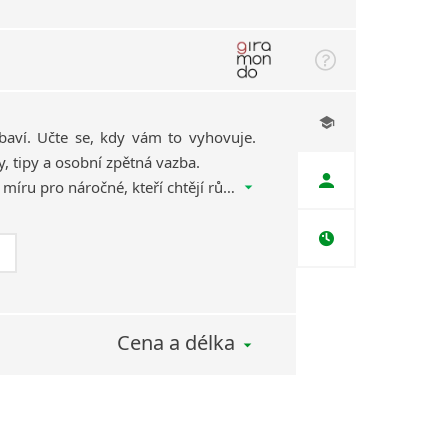
baví. Učte se, kdy vám to vyhovuje.
y, tipy a osobní zpětná vazba.
Hybridní online kurz na míru pro náročné, kteří chtějí růst a italštinu opravdu dostat do života. Měsíc, za který se z jazyka stane radost.
Cena a délka