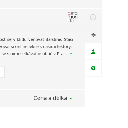
st se v klidu věnovat italštině. Stačí
ovat si online lekce s našimi lektory,
odkudkoliv chcete, příp. se s nimi setkávat osobně v Praze. Tak co, taky už se vidíte na lekci italštiny na pláži?
Cena a délka