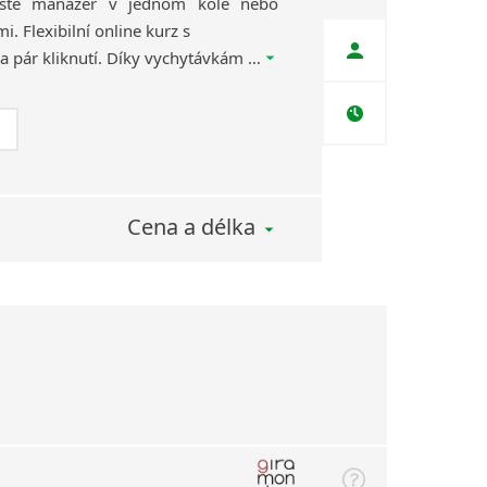
jste manažer v jednom kole nebo
. Flexibilní online kurz s
Giramondem spustíte na pár kliknutí. Díky vychytávkám našich lektorů vás budou lekce přes Zoom, Google Meet nebo třeba WhatsApp skutečně bavit!
Cena a délka