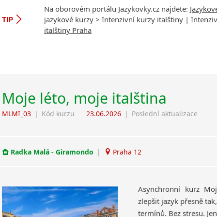
Na oborovém portálu Jazykovky.cz najdete:
Jazykov
jazykové kurzy
>
Intenzivní kurzy italštiny
|
Intenzi
TIP
italštiny Praha
Moje léto, moje italština
MLMI_03
|
Kód kurzu
23.06.2026
|
Poslední aktualizace
Radka Malá - Giramondo
|
Praha 12
Asynchronní kurz Moj
zlepšit jazyk přesně ta