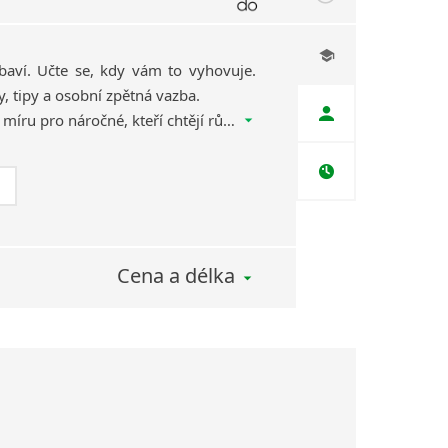
baví. Učte se, kdy vám to vyhovuje.
y, tipy a osobní zpětná vazba.
Hybridní online kurz na míru pro náročné, kteří chtějí růst a italštinu opravdu dostat do života. Měsíc, za který se z jazyka stane radost.
Cena a délka