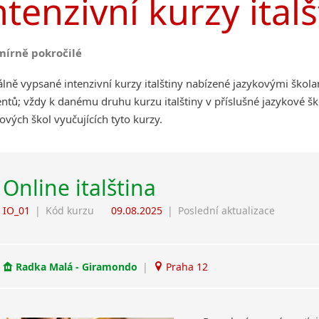
ntenzivní kurzy ital
mírně pokročilé
lně vypsané intenzivní kurzy italštiny nabízené jazykovými škol
ntů; vždy k danému druhu kurzu italštiny v příslušné jazykové š
ových škol vyučujících tyto kurzy.
Online italština
IO_01
|
Kód kurzu
09.08.2025
|
Poslední aktualizace
Radka Malá - Giramondo
|
Praha 12