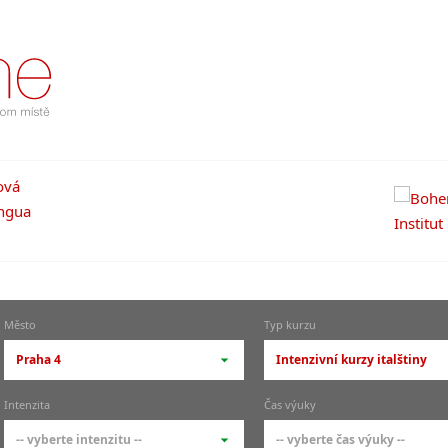
Město
Typ kurzu
Praha 4
Intenzivní kurzy italštiny
-- vyberte město --
-- vyberte typ --
Intenzita
Čas výuky
pražské městské části
základní členění kur
-- vyberte intenzitu --
-- vyberte čas výuky --