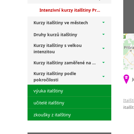
Intenzivní kurzy italštiny Praha 4 + mírně pokročilí
Kurzy italštiny ve městech
Druhy kurzů italštiny
Kurzy italštiny s velkou
intenzitou
Kurzy italštiny zaměřené na ...
Kurzy italštiny podle
J
pokročilosti
výuka italštiny
Italš
učitelé italštiny
italš
zkoušky z italštiny