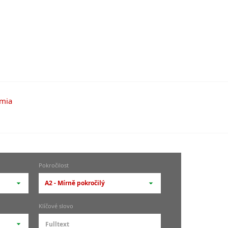
Pokročilost
A2 - Mírně pokročilý
-- vyberte pokročilost --
Klíčové slovo
zů
kurz je pro studenty
pokročilosti