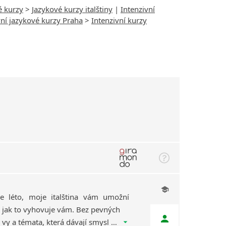
é kurzy
>
Jazykové kurzy italštiny
|
Intenzivní
vní jazykové kurzy Praha
>
Intenzivní kurzy
e léto, moje italština vám umožní
k, jak to vyhovuje vám. Bez pevných
termínů. Bez stresu. Jen vy a témata, která dávají smysl právě vám. Dva týdny, kdy vám italština život promění na la dolce vita.