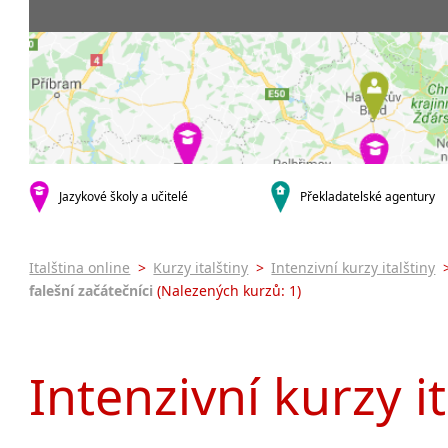
Praha 5
3-4 hodiny týdně
Dopolední
Pomatur
Praha 7
9-14 hodin týdně
Odpolední
kurzy s v
Praha 9
20 a více hodin týdně
Večerní (z
Online 
Praha 10
Noční (od
Letní k
krajská města
Celodenní
Intenzi
Brno
specifick
Plzeň
Italšti
malá města podle abecedy
Jazykové školy a učitelé
Překladatelské agentury
Konverz
Most
Italština online
>
Kurzy italštiny
>
Intenzivní kurzy italštiny
falešní začátečníci
(Nalezených kurzů: 1)
Intenzivní kurzy it