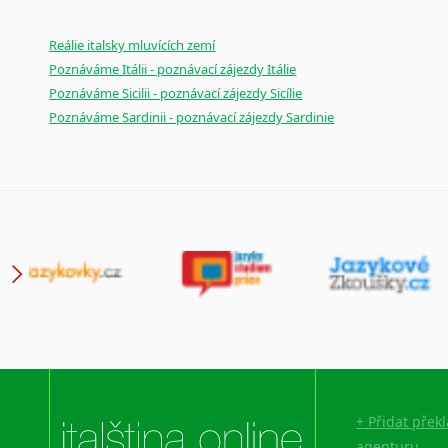
Reálie italsky mluvících zemí
Poznáváme Itálii - poznávací zájezdy Itálie
Poznáváme Sicilii - poznávací zájezdy Sicílie
Poznáváme Sardinii - poznávací zájezdy Sardinie
+ Přidat přek
agenturu