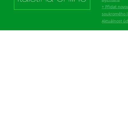
+ Přidat novo
soukromého l
Aktuálnost ú