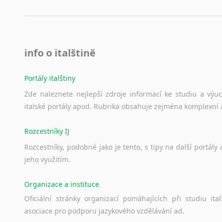
info o italštině
Portály italštiny
Zde
naleznete
nejlepší
zdroje
informací
ke
studiu
a
výu
italské
portály
apod.
Rubrika
obsahuje
zejména
komplexní
Rozcestníky IJ
Rozcestníky,
podobné
jako
je
tento,
s
tipy
na
další
portály
jeho
využitím.
Organizace a instituce
Oficiální
stránky
organizací
pomáhajících
při
studiu
ital
asociace
pro
podporu
jazykového
vzdělávání
ad.