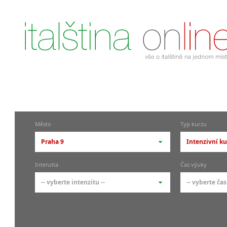
Město
Typ kurzu
Praha 9
Intenzivní ku
-- vyberte město --
-- vyberte 
Intenzita
Čas výuky
pražské městské části
základní 
-- vyberte intenzitu --
-- vyberte čas
Praha
Kurzy i
skupin
Praha 1
-- vyberte intenzitu --
-- vyberte
Individ
Praha 4
1-2 hodiny týdně
Ranní (zač
Firemní