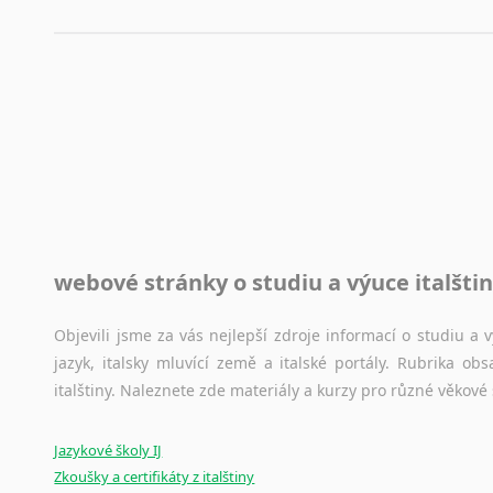
využití moderního softwaru, jenž pravopisné, gramatické n
automaticky opravit.
Rady a návody pro překladatele
Toužíte započít překladatelskou dráhu, ale nevíte, jak na 
raději kvůli osobnímu perfekcionismu, vlastnosti každému p
raději zkontrolovat? V takovém případě jste na správném mí
Jazykové korpusy
webové stránky o studiu a výuce italšti
Jazykový korpus je elektronický soubor autentických tex
korpusů, jež umožňují třeba vyhledávání slov a slovních spo
původního zdroje textu.
Objevili jsme za vás nejlepší zdroje informací o studiu a
jazyk, italsky mluvící země a italské portály. Rubrika o
Ostatní pomůcky pro překladatele
italštiny. Naleznete zde materiály a kurzy pro různé věkové
Mix
pomůcek,
jež
mají
potenciál
pomoci
překladateli
v
je
Jazykové školy IJ
poradny
a
pravidla
pravopisu
nebo
stylistické
příručky.
Zkoušky a certifikáty z italštiny