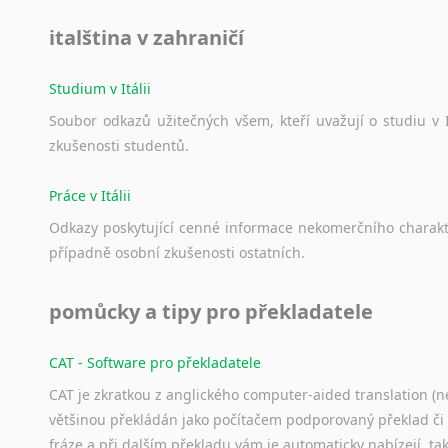
italština v zahraničí
Studium v Itálii
Soubor
odkazů
užitečných
všem,
kteří
uvažují
o
studiu
v
zkušenosti
studentů.
Práce v Itálii
Odkazy
poskytující
cenné
informace
nekomerčního
charak
případně
osobní
zkušenosti
ostatních.
pomůcky a tipy pro překladatele
CAT - Software pro překladatele
CAT je zkratkou z anglického computer-aided translation (ne
většinou překládán jako počítačem podporovaný překlad či
fráze a při dalším překladu vám je automaticky nabízejí, ta