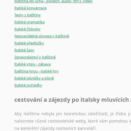
Italština do ucha - poslech, audio, MP3, video
Italská konverzace
Testy z italštiny
Italská gramatika
Italské číslovky
Nepravidelná slovesa v italštině
Italské předložky
Italské časy
Zpravodajství v italštině
Italské vtipy - zábava
Italština hrou - italské hry
Italské písničky a písně
Italské pohádky
cestování a zájezdy po italsky mluvících
Aby italština nebyla jen teoretickou záležitostí, je třeba j
naleznete různé cestovatelské weby, které vám pomohou vy
na konkrétní zájezdy cestovních kanceláří.