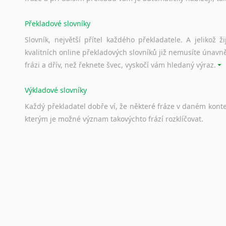
Překladové slovníky
Slovník, největší přítel každého překladatele. A jelikož
kvalitních online překladových slovníků již nemusíte únavn
frázi a dřív, než řeknete švec, vyskočí vám hledaný výraz.
Výkladové slovníky
Každý
překladatel
dobře
ví,
že
některé
fráze
v
daném
kont
kterým
je
možné
význam
takovýchto
frází
rozklíčovat.
Srovnávací slovníky
Úkolem
srovnávacích
slovníků
je
vyhledat
vhodná
synony
vždy
po
ruce.
Korektory pravopisu pro překladatele
Každý dělá chyby a překlepy a kdo tvrdí, že ne, neříká p