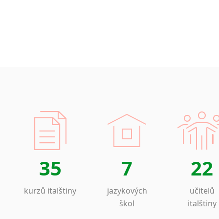
35
7
22
kurzů italštiny
jazykových
učitelů
škol
italštiny