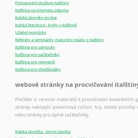
Pomaturitní studium italštiny
Italština na internetu zdarma
Italské slovníky on-line
Italská literatura - knihy v italštině
Učební pomůcky
Referáty a seminárky, maturitní otázky z italštiny
Italština pro samouky
Italština pro začátečníky
Italština pro nejmenší
Italština pro předškoláky
webové stránky na procvičování italštin
Přečtěte si recenze materiálů k procvičování konkrétních gra
stránky nabízející poslechová cvičení, hry, italské písni
nebo stránky pro úplné začátečníky.
Italská slovíčka - slovní zásoba