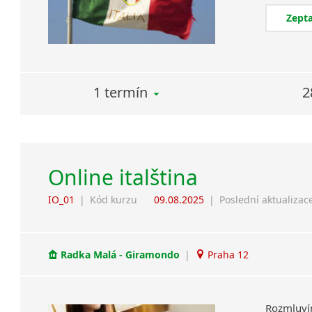
Zepta
1 termín
2
Online italština
IO_01
|
Kód kurzu
09.08.2025
|
Poslední aktualizac
Radka Malá - Giramondo
|
Praha 12
Rozmluví