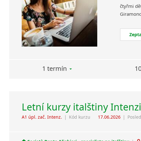
čtyřmi dět
Zepta
1 termín
10
Letní kurzy italštiny Intenz
A1 úpl. zač. Intenz.
|
Kód kurzu
17.06.2026
|
Posled