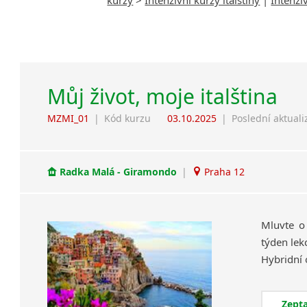
Můj život, moje italština
MZMI_01
|
Kód kurzu
03.10.2025
|
Poslední aktuali
Radka Malá - Giramondo
|
Praha 12
Mluvte o
týden lek
Zepta