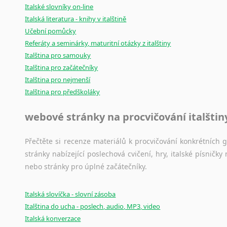
Italské slovníky on-line
Italská literatura - knihy v italštině
Učební pomůcky
Referáty a seminárky, maturitní otázky z italštiny
Italština pro samouky
Italština pro začátečníky
Italština pro nejmenší
Italština pro předškoláky
webové stránky na procvičování italštin
Přečtěte si recenze materiálů k procvičování konkrétních gra
stránky nabízející poslechová cvičení, hry, italské písni
nebo stránky pro úplné začátečníky.
Italská slovíčka - slovní zásoba
Italština do ucha - poslech, audio, MP3, video
Italská konverzace