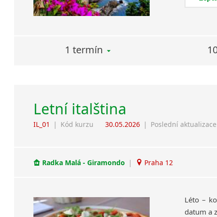
1 termín
10
Letní italština
IL_01
|
Kód kurzu
30.05.2026
|
Poslední aktualizace
Radka Malá - Giramondo
|
Praha 12
Léto – ko
datum a z