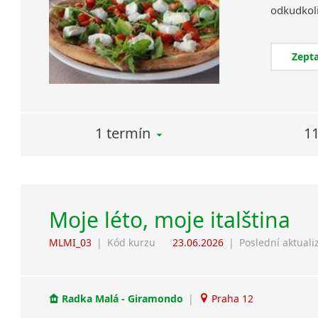
Zepta
1 termín
11
Moje léto, moje italština
MLMI_03
|
Kód kurzu
23.06.2026
|
Poslední aktuali
Radka Malá - Giramondo
|
Praha 12