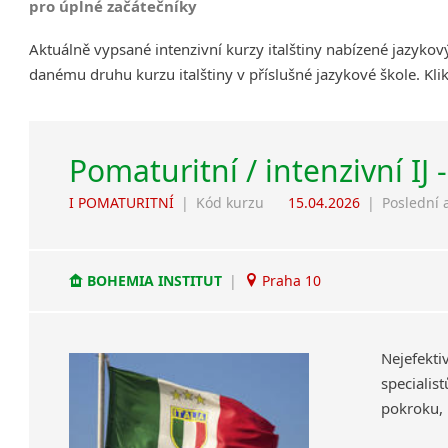
pro úplné začátečníky
Aktuálně vypsané intenzivní kurzy italštiny nabízené jazyko
danému druhu kurzu italštiny v příslušné jazykové škole. Kl
Pomaturitní / intenzivní IJ 
I POMATURITNÍ
|
Kód kurzu
15.04.2026
|
Poslední 
BOHEMIA INSTITUT
|
Praha 10
Nejefekt
specialis