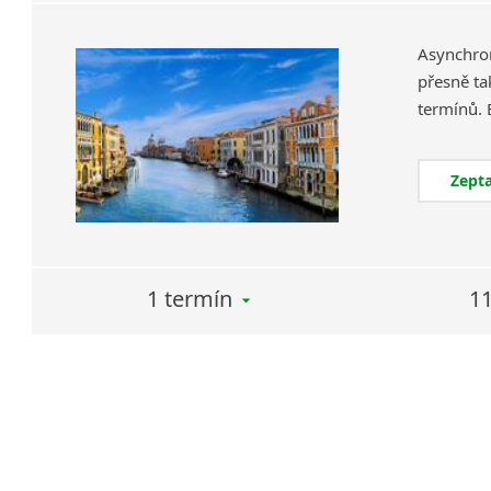
Asynchron
přesně ta
Zepta
1 termín
11