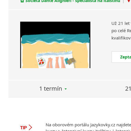
Società Dante Alighieri - specialista na italštinu
|
Už 21 let
po celé R
Zepta
1 termín
21
Na oborovém portálu Jazykovky.cz najdet
TIP
kurzy
>
Intenzivní kurzy italštiny
|
Intenzi