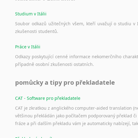
Studium v Itálii
Soubor
odkazů
užitečných
všem,
kteří
uvažují
o
studiu
v
zkušenosti
studentů.
Práce v Itálii
Odkazy
poskytující
cenné
informace
nekomerčního
charak
případně
osobní
zkušenosti
ostatních.
pomůcky a tipy pro překladatele
CAT - Software pro překladatele
CAT je zkratkou z anglického computer-aided translation (ne
většinou překládán jako počítačem podporovaný překlad či
fráze a při dalším překladu vám je automaticky nabízejí, ta