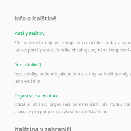
info o italštině
Portály italštiny
Zde
naleznete
nejlepší
zdroje
informací
ke
studiu
a
výu
italské
portály
apod.
Rubrika
obsahuje
zejména
komplexní
Rozcestníky IJ
Rozcestníky,
podobné
jako
je
tento,
s
tipy
na
další
portály
jeho
využitím.
Organizace a instituce
Oficiální
stránky
organizací
pomáhajících
při
studiu
ital
asociace
pro
podporu
jazykového
vzdělávání
ad.
italština v zahraničí