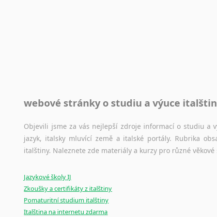
Rady a návody pro překladatele
Toužíte započít překladatelskou dráhu, ale nevíte, jak na 
raději kvůli osobnímu perfekcionismu, vlastnosti každému p
raději zkontrolovat? V takovém případě jste na správném mí
Jazykové korpusy
webové stránky o studiu a výuce italšti
Jazykový korpus je elektronický soubor autentických tex
korpusů, jež umožňují třeba vyhledávání slov a slovních spo
původního zdroje textu.
Objevili jsme za vás nejlepší zdroje informací o studiu a
jazyk, italsky mluvící země a italské portály. Rubrika o
Ostatní pomůcky pro překladatele
italštiny. Naleznete zde materiály a kurzy pro různé věkové
Mix
pomůcek,
jež
mají
potenciál
pomoci
překladateli
v
je
Jazykové školy IJ
poradny
a
pravidla
pravopisu
nebo
stylistické
příručky.
Zkoušky a certifikáty z italštiny
Pomaturitní studium italštiny
Italština na internetu zdarma