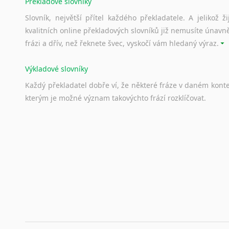
Překladové slovníky
Slovník, největší přítel každého překladatele. A jelikož
kvalitních online překladových slovníků již nemusíte únavn
frázi a dřív, než řeknete švec, vyskočí vám hledaný výraz.
Výkladové slovníky
Každý
překladatel
dobře
ví,
že
některé
fráze
v
daném
kont
kterým
je
možné
význam
takovýchto
frází
rozklíčovat.
Srovnávací slovníky
Úkolem
srovnávacích
slovníků
je
vyhledat
vhodná
synony
vždy
po
ruce.
Korektory pravopisu pro překladatele
Každý dělá chyby a překlepy a kdo tvrdí, že ne, neříká p
využití moderního softwaru, jenž pravopisné, gramatické n
automaticky opravit.