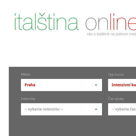
Město
Typ kurzu
Praha
Intenzivní ku
-- vyberte město --
-- vyberte 
Intenzita
Čas výuky
pražské městské části
základní 
-- vyberte intenzitu --
-- vyberte čas
Praha
Kurzy i
skupin
Praha 1
-- vyberte intenzitu --
-- vyberte
Individ
Praha 4
1-2 hodiny týdně
Ranní (zač
Firemní