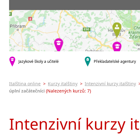
Praha 5
3-4 hodiny týdně
Dopolední
Pomatur
Praha 7
9-14 hodin týdně
Odpolední
kurzy s v
Praha 9
20 a více hodin týdně
Večerní (z
Online 
Praha 10
Noční (od
Letní k
krajská města
Celodenní
Intenzi
Brno
specifick
Plzeň
Italšti
malá města podle abecedy
Jazykové školy a učitelé
Překladatelské agentury
Konverz
Most
Italština online
>
Kurzy italštiny
>
Intenzivní kurzy italštiny
úplní začátečníci
(Nalezených kurzů: 7)
Intenzivní kurzy i