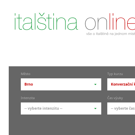
Město
Typ kurzu
Brno
Konverzační k
-- vyberte město --
-- vyberte 
Intenzita
Čas výuky
pražské městské části
základní 
-- vyberte intenzitu --
-- vyberte čas
Praha
Kurzy i
skupin
Praha 1
-- vyberte intenzitu --
-- vyberte
Individ
Praha 4
1-2 hodiny týdně
Ranní (zač
Firemní