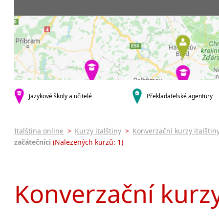
Praha 5
3-4 hodiny týdně
Dopolední
Pomatur
Praha 7
9-14 hodin týdně
Odpolední
kurzy s v
Praha 9
20 a více hodin týdně
Večerní (z
Online 
Praha 10
Noční (od
Letní k
krajská města
Celodenní
Intenzi
Brno
specifick
Plzeň
Italšti
malá města podle abecedy
Jazykové školy a učitelé
Překladatelské agentury
Konverz
Most
Italština online
>
Kurzy italštiny
>
Konverzační kurzy italštin
začátečníci
(Nalezených kurzů: 1)
Konverzační kurzy 