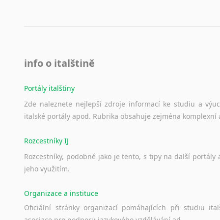
info o italštině
Portály italštiny
Zde
naleznete
nejlepší
zdroje
informací
ke
studiu
a
výu
italské
portály
apod.
Rubrika
obsahuje
zejména
komplexní
Rozcestníky IJ
Rozcestníky,
podobné
jako
je
tento,
s
tipy
na
další
portály
jeho
využitím.
Organizace a instituce
Oficiální
stránky
organizací
pomáhajících
při
studiu
ital
asociace
pro
podporu
jazykového
vzdělávání
ad.