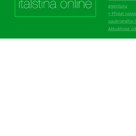
agenturu
+ Přidat novo
soukromého l
Aktuálnost ú