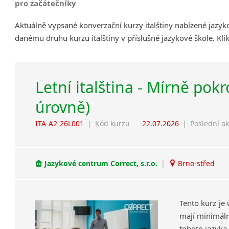
pro začátečníky
Aktuálně vypsané konverzační kurzy italštiny nabízené jazy
danému druhu kurzu italštiny v příslušné jazykové škole. Kl
Letní italština - Mírně pokro
úrovně)
ITA-A2-26L001
|
Kód kurzu
22.07.2026
|
Poslední ak
Jazykové centrum Correct, s.r.o.
|
Brno-střed
Tento kurz je 
mají minimální
tohoto jazyka.