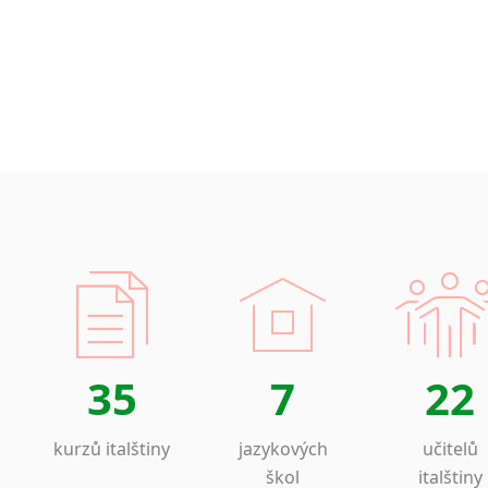
35
7
22
kurzů italštiny
jazykových
učitelů
škol
italštiny