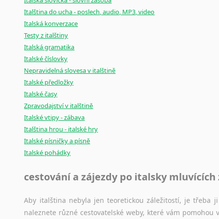
Italská slovíčka - slovní zásoba
Italština do ucha - poslech, audio, MP3, video
Italská konverzace
Testy z italštiny
Italská gramatika
Italské číslovky
Nepravidelná slovesa v italštině
Italské předložky
Italské časy
Zpravodajství v italštině
Italské vtipy - zábava
Italština hrou - italské hry
Italské písničky a písně
Italské pohádky
cestování a zájezdy po italsky mluvících
Aby italština nebyla jen teoretickou záležitostí, je třeba j
naleznete různé cestovatelské weby, které vám pomohou vy