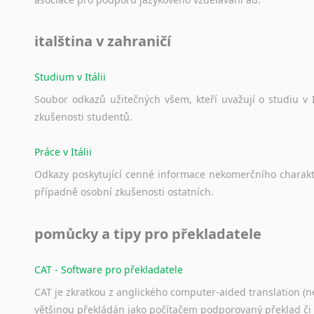
italština v zahraničí
Studium v Itálii
Soubor
odkazů
užitečných
všem,
kteří
uvažují
o
studiu
v
zkušenosti
studentů.
Práce v Itálii
Odkazy
poskytující
cenné
informace
nekomerčního
charak
případně
osobní
zkušenosti
ostatních.
pomůcky a tipy pro překladatele
CAT - Software pro překladatele
CAT je zkratkou z anglického computer-aided translation (ne
většinou překládán jako počítačem podporovaný překlad či