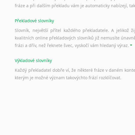
fráze a při dalším překladu vám je automaticky nabízejí, ta
Překladové slovníky
Slovník, největší přítel každého překladatele. A jelikož
kvalitních online překladových slovníků již nemusíte únavn
frázi a dřív, než řeknete švec, vyskočí vám hledaný výraz.
Výkladové slovníky
Každý
překladatel
dobře
ví,
že
některé
fráze
v
daném
kont
kterým
je
možné
význam
takovýchto
frází
rozklíčovat.
Srovnávací slovníky
Úkolem
srovnávacích
slovníků
je
vyhledat
vhodná
synony
vždy
po
ruce.
Korektory pravopisu pro překladatele