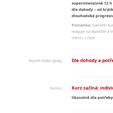
superintenzivně 12 h
dle dohody – od krát
dlouhodobé progresiv
Poznámka:
manažer kurz
reaguje na okamžité a i
měnit i v čase
Dle dohody a potř
Rozvrh hodin výuky
Kurz začíná: indiv
Termín
libovolně dle potřeb