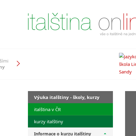
pšími
iny
Výuka italštiny - školy, kurzy
italština v ČR
kurzy italštiny
Informace o kurzu italštiny