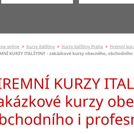
Praha
Kurzy italštiny pro
veřejnost - skupinov
Praha 1
-- vyberte intenzitu --
-- vyberte čas výuky --
Individuální kurzy ita
Praha 4
1-2 hodiny týdně
Ranní (začátek do 9.00)
Firemní kurzy italšti
Praha 5
3-4 hodiny týdně
Dopolední (začátek 9.0
Pomaturitní kurzy ita
11.00)
Praha 7
9-14 hodin týdně
kurzy s velkou intenz
Odpolední (začátek 12.
Praha 9
20 a více hodin týdně
17.00)
Online kurzy italštin
tina online
>
Kurzy italštiny
>
Kurzy italštiny Praha
>
Firemní kurz
Praha 10
Večerní (začátek od 17.
MNÍ KURZY ITALŠTINY - zakázkové kurzy obecného, obchodního i
Letní kurzy italštiny
krajská města
Noční (od 21.00 do 5.0
Intenzivní kurzy italš
Brno
Celodenní (5 a více hod
specifické kurzy italš
Plzeň
denně)
IREMNÍ KURZY ITAL
Italština pro seniory
malá města podle abecedy
Konverzační kurzy it
Most
akázkové kurzy ob
bchodního i profes