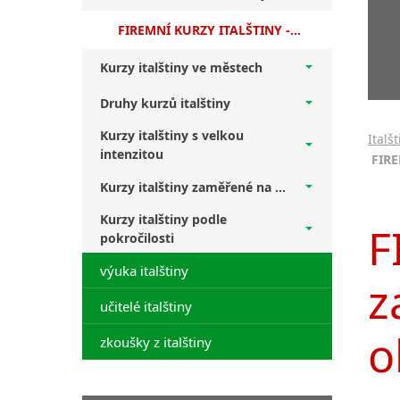
FIREMNÍ KURZY ITALŠTINY - zakázkové kurzy obecného, obchodního i profesního jazyka (It fir)
Kurzy italštiny ve městech
Druhy kurzů italštiny
Kurzy italštiny s velkou
Italš
intenzitou
FIRE
Kurzy italštiny zaměřené na ...
Kurzy italštiny podle
F
pokročilosti
výuka italštiny
z
učitelé italštiny
o
zkoušky z italštiny