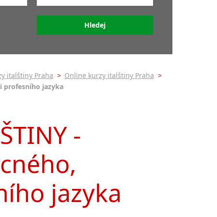
é
Začátečník (A0+A1+A2)
lštiny
Středně pokročilý (B1+B2)
ny
znáte přesně svoji
0-
pokročilost
lštiny
A0 - Úplný začátečník
itou
00-
A0+ - Falešný začátečník
y
y italštiny Praha
>
Online kurzy italštiny Praha
>
A1 - Začátečník
00)
 profesního jazyka
A2 - Mírně pokročilý
0)
tiny
B1 - Nižší-středně pokročilý
tiny
B2 - Vyšší-středně
ŠTINY -
pokročilý
alštiny
ecného,
ního jazyka