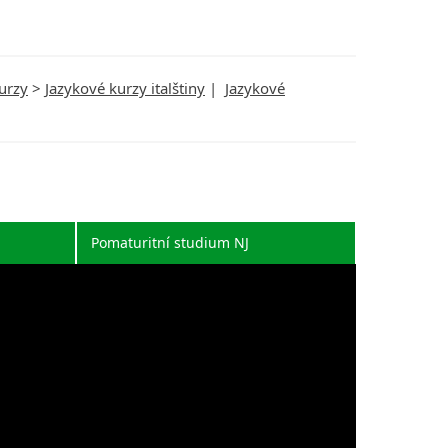
urzy
>
Jazykové kurzy italštiny
|
Jazykové
Pomaturitní studium NJ