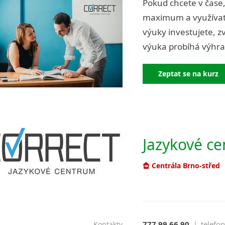
Pokud chcete v čase,
maximum a využívat 
výuky investujete, zv
výuka probíhá výhra
Zeptat se na kurz
Jazykové cen
Centrála Brno-střed
777 99 66 90
|
telefon
Kontakty