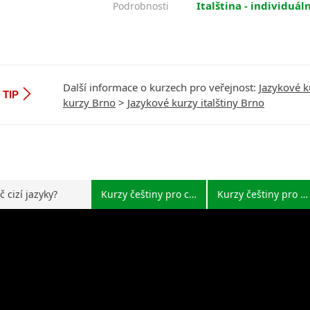
Italština - individuál
Podrobnosti
Další informace o kurzech pro veřejnost:
Jazykové k
TIP
kurzy Brno
>
Jazykové kurzy italštiny Brno
č cizí jazyky?
Kurzy češtiny pro cizince
Kurzy češtiny pro Čechy