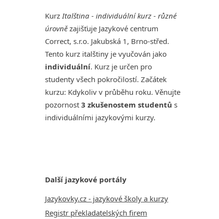
Kurz
Italština - individuální kurz - různé
úrovně
zajišťuje Jazykové centrum
Correct, s.r.o. Jakubská 1, Brno-střed.
Tento kurz italštiny je vyučován jako
individuální
. Kurz je určen pro
studenty všech pokročilostí. Začátek
kurzu: Kdykoliv v průběhu roku. Věnujte
pozornost
3 zkušenostem studentů
s
individuálními jazykovými kurzy.
Další jazykové portály
Jazykovky.cz - jazykové školy a kurzy
Registr překladatelských firem