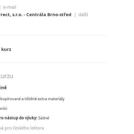
|
e-mail
ect, s.r.o. - Centrála Brno-střed
|
další
 kurz
kurzu
pině
kopírované a tištěné extra materiály
nici
ro nástup do výuky:
žádné
ná pro českého lektora