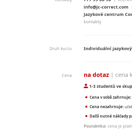
info@jc-correct.com
Jazykové centrum Corr
kontakty
Individuální jazykový
Druh kurzu
na dotaz
| cena 
Cena
1-3 studentů ve sku
Cena v sobě zahrnuje:
Cena nezahrnuje:
učeb
Další nutné náklady p
Poznámka:
cena je plat