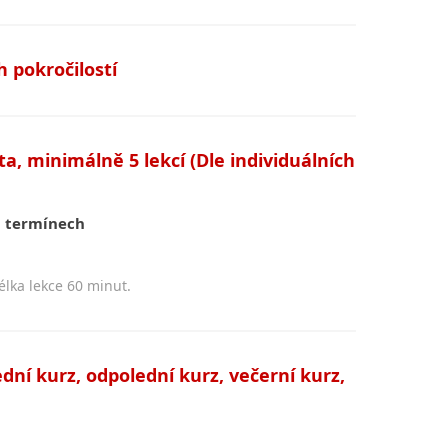
 pokročilostí
a, minimálně 5 lekcí (Dle individuálních
 termínech
lka lekce 60 minut.
dní kurz, odpolední kurz, večerní kurz,