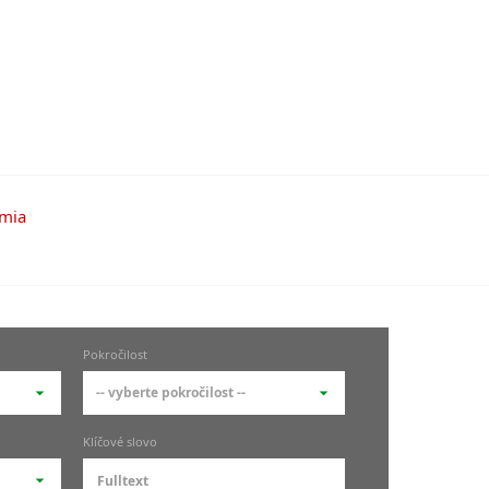
Pokročilost
-- vyberte pokročilost --
-- vyberte pokročilost --
Klíčové slovo
zů
kurz je pro studenty
pokročilosti