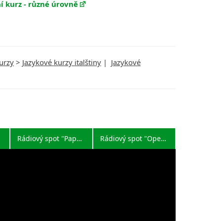
ní kurz - různé úrovně
urzy
>
Jazykové kurzy italštiny
|
Jazykové
Rádiový spot "Papoušek"
Rádiový spot "Opera"