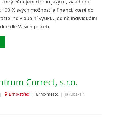
 který věnujete cizímu jazyku, zvládnout
100 % svých možností a financí, které do
ažte individuální výuku. Jedině individuální
dně dle Vašich potřeb.
trum Correct, s.r.o.
|
|
|
Brno-střed
Brno-město
Jakubská 1