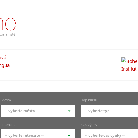
Město
Typ kurzu
-- vyberte město --
-- vyberte typ --
-- vyberte město --
-- vyberte typ --
Intenzita
Čas výuky
pražské městské části
základní členění kur
-- vyberte intenzitu --
-- vyberte čas výuky --