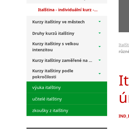
Italština - individuální kurz - různé úrovně (IND_IT)
Kurzy italštiny ve městech
Druhy kurzů italštiny
Kurzy italštiny s velkou
Italš
intenzitou
různ
Kurzy italštiny zaměřené na ...
Kurzy italštiny podle
I
pokročilosti
výuka italštiny
ú
učitelé italštiny
zkoušky z italštiny
IND_