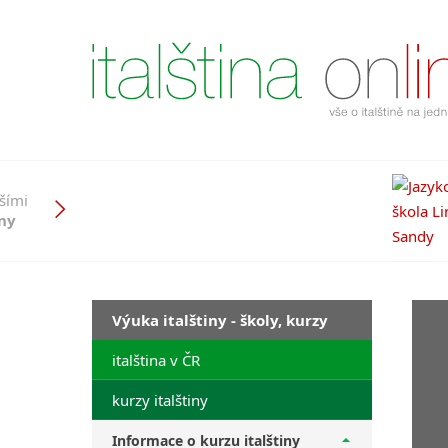
pšími
iny
Výuka italštiny - školy, kurzy
italština v ČR
kurzy italštiny
Informace o kurzu italštiny