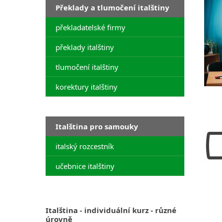
Překlady a tlumočení italštiny
překladatelské firmy
překlady italštiny
tlumočení italštiny
korektury italštiny
Italština pro samouky
italský rozcestník
učebnice italštiny
Italština - individuální kurz - různé
úrovně