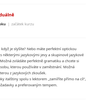
iduálně
oku
|
začátek kurzu
, když je slyšíte? Nebo máte perfektní optickou
 některými jazykovými jevy a skupinové jazykové
Možná zvládáte perfektně gramatiku a chcete si
 zásobu, kterou používáte v zaměstnání. Možná
terou z jazykových zkoušek.
ky italštiny spolu s lektorem „zamíříte přímo na cíl“,
požadavky a preferovaným tempem.