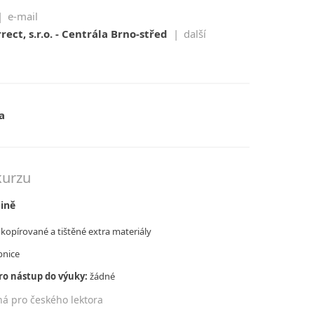
|
e-mail
ect, s.r.o. - Centrála Brno-střed
|
další
a
kurzu
pině
kopírované a tištěné extra materiály
nice
ro nástup do výuky:
žádné
ná pro českého lektora