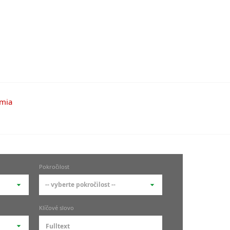
Pokročilost
-- vyberte pokročilost --
-- vyberte pokročilost --
Klíčové slovo
zů
kurz je pro studenty
pokročilosti