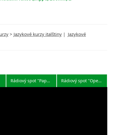
urzy
>
Jazykové kurzy italštiny
|
Jazykové
Rádiový spot "Papoušek"
Rádiový spot "Opera"