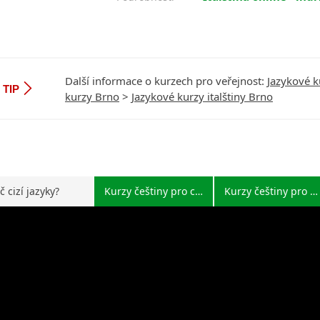
Další informace o kurzech pro veřejnost:
Jazykové k
TIP
kurzy Brno
>
Jazykové kurzy italštiny Brno
č cizí jazyky?
Kurzy češtiny pro cizince
Kurzy češtiny pro Čechy