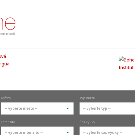
Město
Typ kurzu
-- vyberte město --
-- vyberte typ --
-- vyberte město --
-- vyberte typ --
Intenzita
Čas výuky
pražské městské části
základní členění kur
-- vyberte intenzitu --
-- vyberte čas výuky --