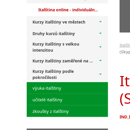
Italština online - individuální lekce (Skype, Zoom...) (IND_IT_online)
Kurzy italštiny ve městech
Druhy kurzů italštiny
Kurzy italštiny s velkou
Italš
intenzitou
(Skyp
Kurzy italštiny zaměřené na ...
Kurzy italštiny podle
I
pokročilosti
výuka italštiny
(
učitelé italštiny
zkoušky z italštiny
IND_