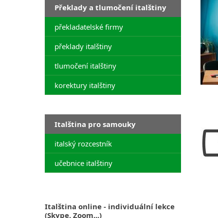
Překlady a tlumočení italštiny
překladatelské firmy
překlady italštiny
tlumočení italštiny
korektury italštiny
Italština pro samouky
italský rozcestník
učebnice italštiny
Italština online - individuální lekce
(Skype, Zoom...)