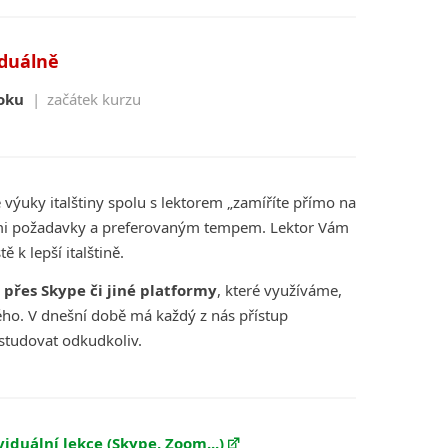
iduálně
oku
|
začátek kurzu
e výuky italštiny spolu s lektorem „zamíříte přímo na
svými požadavky a preferovaným tempem. Lektor Vám
 k lepší italštině.
 přes Skype či jiné platformy
, které využíváme,
ého. V dnešní době má každý z nás přístup
 studovat odkudkoliv.
ividuální lekce (Skype, Zoom...)