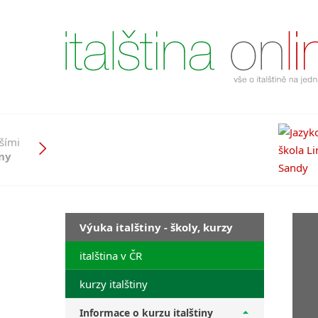
pšími
iny
Výuka italštiny - školy, kurzy
italština v ČR
kurzy italštiny
Informace o kurzu italštiny