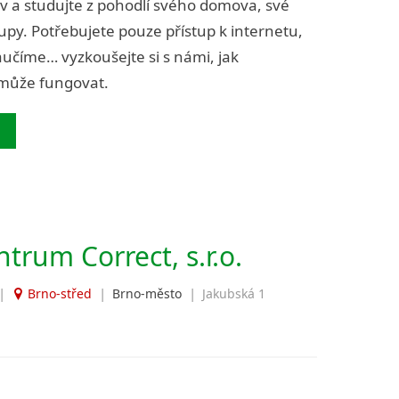
iv a studujte z pohodlí svého domova, své
py. Potřebujete pouze přístup k internetu,
aučíme… vyzkoušejte si s námi, jak
 může fungovat.
trum Correct, s.r.o.
|
|
|
Brno-střed
Brno-město
Jakubská 1