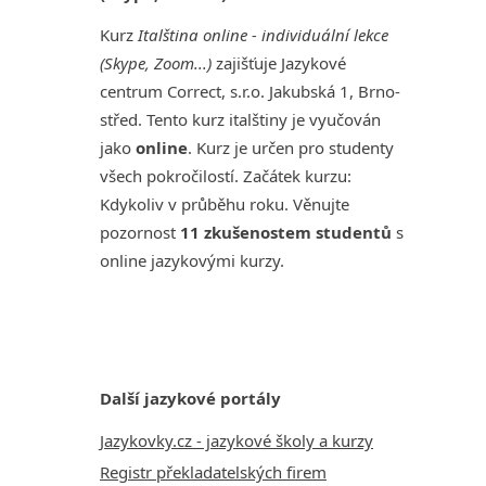
Kurz
Italština online - individuální lekce
(Skype, Zoom...)
zajišťuje Jazykové
centrum Correct, s.r.o. Jakubská 1, Brno-
střed. Tento kurz italštiny je vyučován
jako
online
. Kurz je určen pro studenty
všech pokročilostí. Začátek kurzu:
Kdykoliv v průběhu roku. Věnujte
pozornost
11 zkušenostem studentů
s
online jazykovými kurzy.
Další jazykové portály
Jazykovky.cz - jazykové školy a kurzy
Registr překladatelských firem