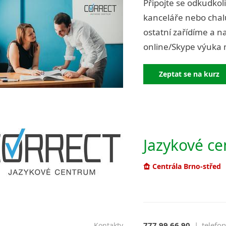
Připojte se odkudkol
kanceláře nebo chalu
ostatní zařídíme a n
online/Skype výuka
Zeptat se na kurz
Jazykové cen
Centrála Brno-střed
777 99 66 90
|
telefon
Kontakty