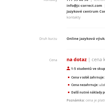
info@jc-correct.com
Jazykové centrum Corr
kontakty
Online jazyková výuk
Druh kurzu
na dotaz
| cena 
Cena
1-5 studentů ve sku
Cena v sobě zahrnuje:
Cena nezahrnuje:
učeb
Další nutné náklady p
Poznámka:
cena je plat