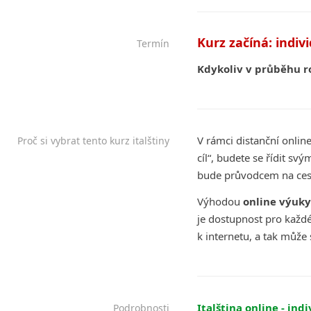
Kurz začíná: indiv
Termín
Kdykoliv v průběhu r
V rámci distanční onlin
Proč si vybrat tento kurz italštiny
cíl“, budete se řídit 
bude průvodcem na cestě
Výhodou
online výuky
je dostupnost pro každ
k internetu, a tak může
Italština online - ind
Podrobnosti