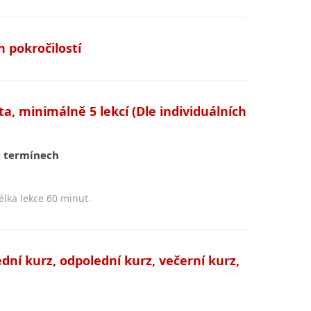
 pokročilostí
a, minimálně 5 lekcí (Dle individuálních
 termínech
lka lekce 60 minut.
dní kurz, odpolední kurz, večerní kurz,