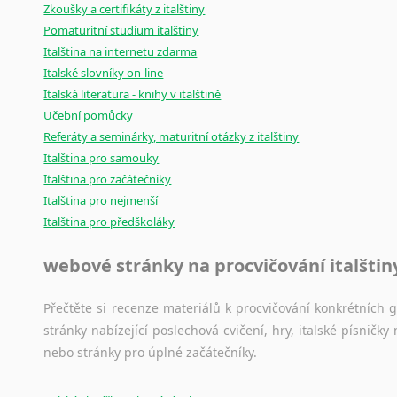
Zkoušky a certifikáty z italštiny
Pomaturitní studium italštiny
Italština na internetu zdarma
Italské slovníky on-line
Italská literatura - knihy v italštině
Učební pomůcky
Referáty a seminárky, maturitní otázky z italštiny
Italština pro samouky
Italština pro začátečníky
Italština pro nejmenší
Italština pro předškoláky
webové stránky na procvičování italštin
Přečtěte si recenze materiálů k procvičování konkrétních gra
stránky nabízející poslechová cvičení, hry, italské písni
nebo stránky pro úplné začátečníky.