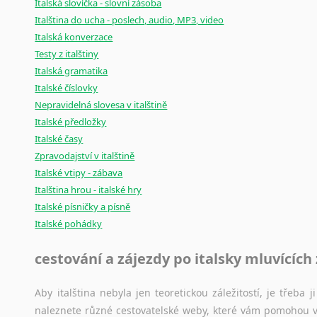
Italská slovíčka - slovní zásoba
Italština do ucha - poslech, audio, MP3, video
Italská konverzace
Testy z italštiny
Italská gramatika
Italské číslovky
Nepravidelná slovesa v italštině
Italské předložky
Italské časy
Zpravodajství v italštině
Italské vtipy - zábava
Italština hrou - italské hry
Italské písničky a písně
Italské pohádky
cestování a zájezdy po italsky mluvících
Aby italština nebyla jen teoretickou záležitostí, je třeba j
naleznete různé cestovatelské weby, které vám pomohou vy