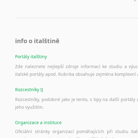
info o italštině
Portály italštiny
Zde
naleznete
nejlepší
zdroje
informací
ke
studiu
a
výu
italské
portály
apod.
Rubrika
obsahuje
zejména
komplexní
Rozcestníky IJ
Rozcestníky,
podobné
jako
je
tento,
s
tipy
na
další
portály
jeho
využitím.
Organizace a instituce
Oficiální
stránky
organizací
pomáhajících
při
studiu
ital