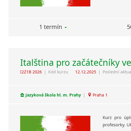
1 termín
5
Italština pro začátečníky v
I2Z1B 2026
|
Kód kurzu
12.12.2025
|
Poslední aktua
Jazyková škola hl. m. Prahy
|
Praha 1
Kurz
pro
úpl
profesorky.
U