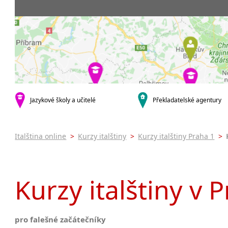
Praha 5
3-4 hodiny týdně
Dopolední
Pomatur
Praha 7
9-14 hodin týdně
Odpolední
kurzy s v
Praha 9
20 a více hodin týdně
Večerní (z
Online 
Praha 10
Noční (od
Letní k
krajská města
Celodenní
Intenzi
Brno
specifick
Plzeň
Italšti
malá města podle abecedy
Jazykové školy a učitelé
Překladatelské agentury
Konverz
Most
Italština online
>
Kurzy italštiny
>
Kurzy italštiny Praha 1
>
Kurzy italštiny v 
pro falešné začátečníky