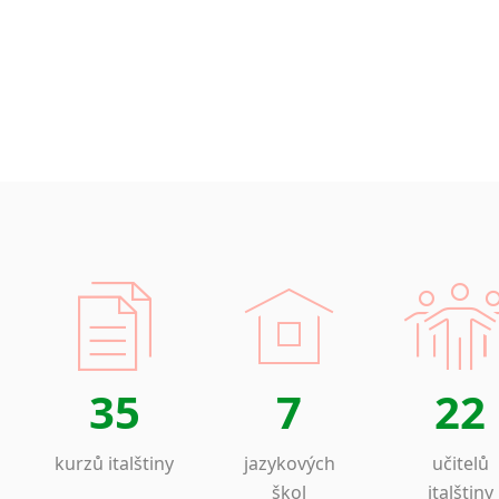
35
7
22
kurzů italštiny
jazykových
učitelů
škol
italštiny