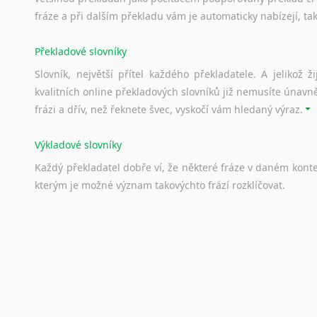
fráze a při dalším překladu vám je automaticky nabízejí, ta
Překladové slovníky
Slovník, největší přítel každého překladatele. A jelikož
kvalitních online překladových slovníků již nemusíte únavn
frázi a dřív, než řeknete švec, vyskočí vám hledaný výraz.
Výkladové slovníky
Každý
překladatel
dobře
ví,
že
některé
fráze
v
daném
kont
kterým
je
možné
význam
takovýchto
frází
rozklíčovat.
Srovnávací slovníky
Úkolem
srovnávacích
slovníků
je
vyhledat
vhodná
synony
vždy
po
ruce.
Korektory pravopisu pro překladatele