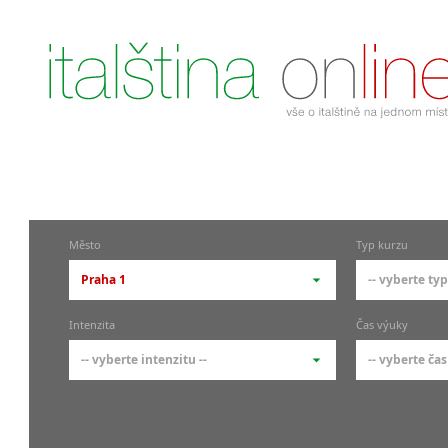
Město
Typ kurzu
Praha 1
-- vyberte typ
-- vyberte město --
-- vyberte 
Intenzita
Čas výuky
pražské městské části
základní 
-- vyberte intenzitu --
-- vyberte čas
Praha
Kurzy i
skupin
Praha 1
-- vyberte intenzitu --
-- vyberte
Individ
Praha 4
1-2 hodiny týdně
Ranní (zač
Firemní