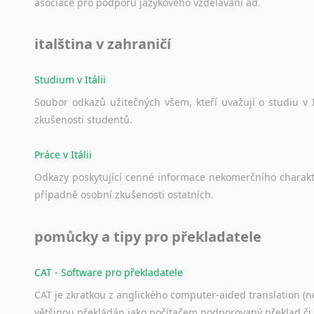
asociace
pro
podporu
jazykového
vzdělávání
ad.
italština v zahraničí
Studium v Itálii
Soubor
odkazů
užitečných
všem,
kteří
uvažují
o
studiu
v
zkušenosti
studentů.
Práce v Itálii
Odkazy
poskytující
cenné
informace
nekomerčního
charak
případně
osobní
zkušenosti
ostatních.
pomůcky a tipy pro překladatele
CAT - Software pro překladatele
CAT je zkratkou z anglického computer-aided translation (ne
většinou překládán jako počítačem podporovaný překlad či