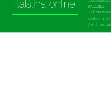
agenturu
+ Přidat novo
soukromého l
Aktuálnost ú