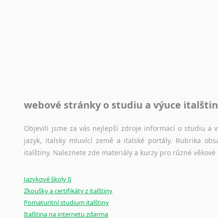
Rady a návody pro překladatele
Toužíte započít překladatelskou dráhu, ale nevíte, jak na 
raději kvůli osobnímu perfekcionismu, vlastnosti každému p
raději zkontrolovat? V takovém případě jste na správném mí
Jazykové korpusy
webové stránky o studiu a výuce italšti
Jazykový korpus je elektronický soubor autentických tex
korpusů, jež umožňují třeba vyhledávání slov a slovních spo
původního zdroje textu.
Objevili jsme za vás nejlepší zdroje informací o studiu a
jazyk, italsky mluvící země a italské portály. Rubrika o
Ostatní pomůcky pro překladatele
italštiny. Naleznete zde materiály a kurzy pro různé věkové
Mix
pomůcek,
jež
mají
potenciál
pomoci
překladateli
v
je
Jazykové školy IJ
poradny
a
pravidla
pravopisu
nebo
stylistické
příručky.
Zkoušky a certifikáty z italštiny
Pomaturitní studium italštiny
Italština na internetu zdarma