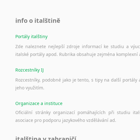
info o italštině
Portály italštiny
Zde
naleznete
nejlepší
zdroje
informací
ke
studiu
a
výu
italské
portály
apod.
Rubrika
obsahuje
zejména
komplexní
Rozcestníky IJ
Rozcestníky,
podobné
jako
je
tento,
s
tipy
na
další
portály
jeho
využitím.
Organizace a instituce
Oficiální
stránky
organizací
pomáhajících
při
studiu
ital
asociace
pro
podporu
jazykového
vzdělávání
ad.
italština v zahraničí