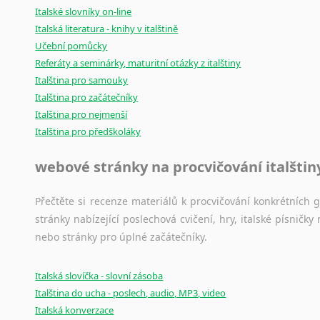
Italské slovníky on-line
Italská literatura - knihy v italštině
Učební pomůcky
Referáty a seminárky, maturitní otázky z italštiny
Italština pro samouky
Italština pro začátečníky
Italština pro nejmenší
Italština pro předškoláky
webové stránky na procvičování italštin
Přečtěte si recenze materiálů k procvičování konkrétních gra
stránky nabízející poslechová cvičení, hry, italské písni
nebo stránky pro úplné začátečníky.
Italská slovíčka - slovní zásoba
Italština do ucha - poslech, audio, MP3, video
Italská konverzace