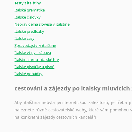
Testy z italštiny
Italská gramatika
Italské číslovky
Nepravidelná slovesa v italštině
Italské předložky
Italské časy
Zpravodajství v italštině
Italské vtipy - zábava
Italština hrou - italské hry
Italské písničky a písně
Italské pohádky
cestování a zájezdy po italsky mluvících
Aby italština nebyla jen teoretickou záležitostí, je třeba j
naleznete různé cestovatelské weby, které vám pomohou vy
na konkrétní zájezdy cestovních kanceláří.