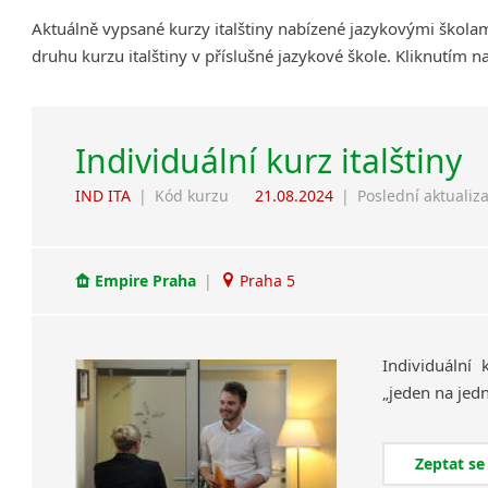
Aktuálně vypsané kurzy italštiny nabízené jazykovými škola
druhu kurzu italštiny v příslušné jazykové škole. Kliknutím 
Individuální kurz italštiny
IND ITA
|
Kód kurzu
21.08.2024
|
Poslední aktualiz
Empire Praha
|
Praha 5
Individuální
„jeden
na
jed
Zeptat se