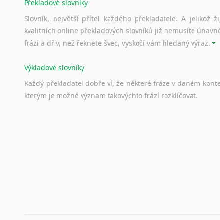
Překladové slovníky
Slovník, největší přítel každého překladatele. A jelikož
kvalitních online překladových slovníků již nemusíte únavn
frázi a dřív, než řeknete švec, vyskočí vám hledaný výraz.
Výkladové slovníky
Každý
překladatel
dobře
ví,
že
některé
fráze
v
daném
kont
kterým
je
možné
význam
takovýchto
frází
rozklíčovat.
Srovnávací slovníky
Úkolem
srovnávacích
slovníků
je
vyhledat
vhodná
synony
vždy
po
ruce.
Korektory pravopisu pro překladatele
Každý dělá chyby a překlepy a kdo tvrdí, že ne, neříká p
využití moderního softwaru, jenž pravopisné, gramatické n
automaticky opravit.