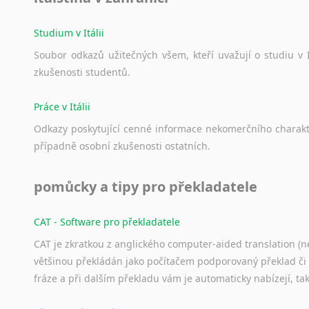
Studium v Itálii
Soubor
odkazů
užitečných
všem,
kteří
uvažují
o
studiu
v
zkušenosti
studentů.
Práce v Itálii
Odkazy
poskytující
cenné
informace
nekomerčního
charak
případně
osobní
zkušenosti
ostatních.
pomůcky a tipy pro překladatele
CAT - Software pro překladatele
CAT je zkratkou z anglického computer-aided translation (ne
většinou překládán jako počítačem podporovaný překlad či
fráze a při dalším překladu vám je automaticky nabízejí, ta