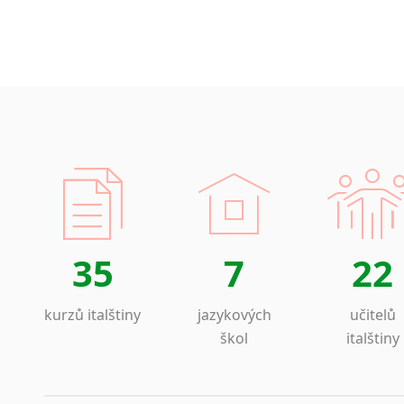
35
7
22
kurzů italštiny
jazykových
učitelů
škol
italštiny