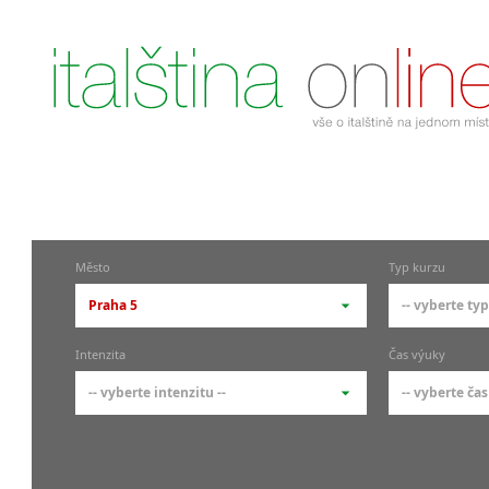
Město
Typ kurzu
Praha 5
-- vyberte typ
-- vyberte město --
-- vyberte 
Intenzita
Čas výuky
pražské městské části
základní 
-- vyberte intenzitu --
-- vyberte čas
Praha
Kurzy i
skupin
Praha 1
-- vyberte intenzitu --
-- vyberte
Individ
Praha 4
1-2 hodiny týdně
Ranní (zač
Firemní