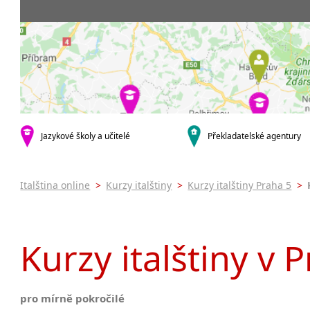
Praha 5
3-4 hodiny týdně
Dopolední
Pomatur
Praha 7
9-14 hodin týdně
Odpolední
kurzy s v
Praha 9
20 a více hodin týdně
Večerní (z
Online 
Praha 10
Noční (od
Letní k
krajská města
Celodenní
Intenzi
Brno
specifick
Plzeň
Italšti
malá města podle abecedy
Jazykové školy a učitelé
Překladatelské agentury
Konverz
Most
Italština online
>
Kurzy italštiny
>
Kurzy italštiny Praha 5
>
Kurzy italštiny v 
pro mírně pokročilé