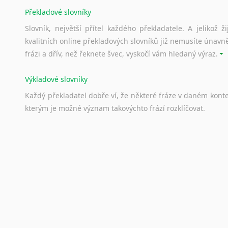
Překladové slovníky
Slovník, největší přítel každého překladatele. A jelikož
kvalitních online překladových slovníků již nemusíte únavn
frázi a dřív, než řeknete švec, vyskočí vám hledaný výraz.
Výkladové slovníky
Každý
překladatel
dobře
ví,
že
některé
fráze
v
daném
kont
kterým
je
možné
význam
takovýchto
frází
rozklíčovat.
Srovnávací slovníky
Úkolem
srovnávacích
slovníků
je
vyhledat
vhodná
synony
vždy
po
ruce.
Korektory pravopisu pro překladatele
Každý dělá chyby a překlepy a kdo tvrdí, že ne, neříká p
využití moderního softwaru, jenž pravopisné, gramatické n