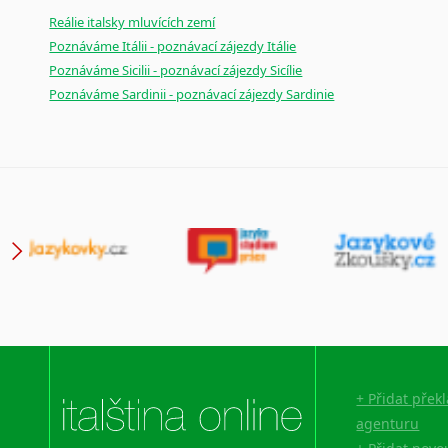
Reálie italsky mluvících zemí
Poznáváme Itálii - poznávací zájezdy Itálie
Poznáváme Sicilii - poznávací zájezdy Sicílie
Poznáváme Sardinii - poznávací zájezdy Sardinie
+ Přidat přek
agenturu