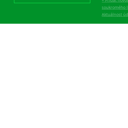
+ Přidat novo
soukromého l
Aktuálnost ú