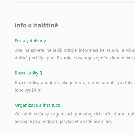
info o italštině
Portály italštiny
Zde
naleznete
nejlepší
zdroje
informací
ke
studiu
a
výu
italské
portály
apod.
Rubrika
obsahuje
zejména
komplexní
Rozcestníky IJ
Rozcestníky,
podobné
jako
je
tento,
s
tipy
na
další
portály
jeho
využitím.
Organizace a instituce
Oficiální
stránky
organizací
pomáhajících
při
studiu
ital
asociace
pro
podporu
jazykového
vzdělávání
ad.