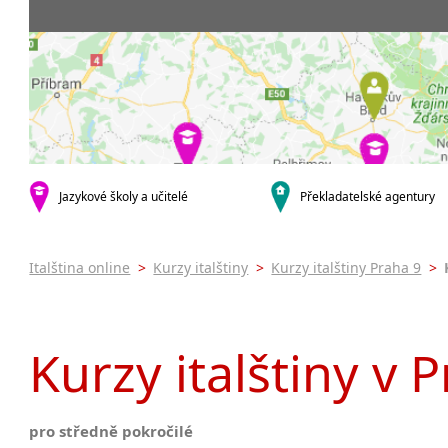
Praha 5
3-4 hodiny týdně
Dopolední
Pomatur
Praha 7
9-14 hodin týdně
Odpolední
kurzy s v
Praha 9
20 a více hodin týdně
Večerní (z
Online 
Praha 10
Noční (od
Letní k
krajská města
Celodenní
Intenzi
Brno
specifick
Plzeň
Italšti
malá města podle abecedy
Jazykové školy a učitelé
Překladatelské agentury
Konverz
Most
Italština online
>
Kurzy italštiny
>
Kurzy italštiny Praha 9
>
Kurzy italštiny v 
pro středně pokročilé