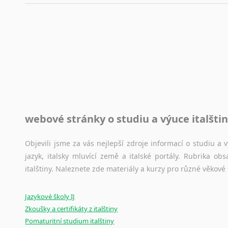
automaticky opravit.
Rady a návody pro překladatele
Toužíte započít překladatelskou dráhu, ale nevíte, jak na 
raději kvůli osobnímu perfekcionismu, vlastnosti každému p
raději zkontrolovat? V takovém případě jste na správném mí
Jazykové korpusy
webové stránky o studiu a výuce italšti
Jazykový korpus je elektronický soubor autentických tex
korpusů, jež umožňují třeba vyhledávání slov a slovních spo
původního zdroje textu.
Objevili jsme za vás nejlepší zdroje informací o studiu a
jazyk, italsky mluvící země a italské portály. Rubrika o
Ostatní pomůcky pro překladatele
italštiny. Naleznete zde materiály a kurzy pro různé věkové
Mix
pomůcek,
jež
mají
potenciál
pomoci
překladateli
v
je
Jazykové školy IJ
poradny
a
pravidla
pravopisu
nebo
stylistické
příručky.
Zkoušky a certifikáty z italštiny
Pomaturitní studium italštiny