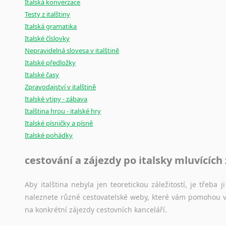
Italská konverzace
Testy z italštiny
Italská gramatika
Italské číslovky
Nepravidelná slovesa v italštině
Italské předložky
Italské časy
Zpravodajství v italštině
Italské vtipy - zábava
Italština hrou - italské hry
Italské písničky a písně
Italské pohádky
cestování a zájezdy po italsky mluvících
Aby italština nebyla jen teoretickou záležitostí, je třeba j
naleznete různé cestovatelské weby, které vám pomohou vy
na konkrétní zájezdy cestovních kanceláří.