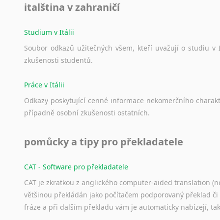
italština v zahraničí
Studium v Itálii
Soubor
odkazů
užitečných
všem,
kteří
uvažují
o
studiu
v
zkušenosti
studentů.
Práce v Itálii
Odkazy
poskytující
cenné
informace
nekomerčního
charak
případně
osobní
zkušenosti
ostatních.
pomůcky a tipy pro překladatele
CAT - Software pro překladatele
CAT je zkratkou z anglického computer-aided translation (ne
většinou překládán jako počítačem podporovaný překlad či
fráze a při dalším překladu vám je automaticky nabízejí, ta