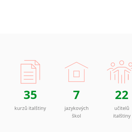
35
7
22
kurzů italštiny
jazykových
učitelů
škol
italštiny