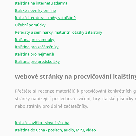
Italština na internetu zdarma
Italské slovníky on-line
Italská literatura - knihy v italštině
Učební pomůcky
Referáty a seminárky, maturitní otázky z italštiny
Italština pro samouky
Italština pro začátečníky
Italština pro nejmenší
Italština pro předškoláky
webové stránky na procvičování italštin
Přečtěte si recenze materiálů k procvičování konkrétních gra
stránky nabízející poslechová cvičení, hry, italské písni
nebo stránky pro úplné začátečníky.
Italská slovíčka - slovní zásoba
Italština do ucha - poslech, audio, MP3, video