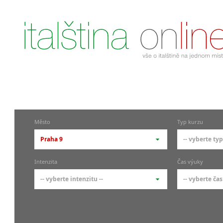
Město
Typ kurzu
Praha 9
-- vyberte typ
-- vyberte město --
-- vyberte 
Intenzita
Čas výuky
pražské městské části
základní 
-- vyberte intenzitu --
-- vyberte čas
Praha
Kurzy i
skupin
Praha 1
-- vyberte intenzitu --
-- vyberte
Individ
Praha 4
1-2 hodiny týdně
Ranní (zač
Firemní