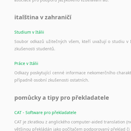
italština v zahraničí
Studium v Itálii
Soubor
odkazů
užitečných
všem,
kteří
uvažují
o
studiu
v
zkušenosti
studentů.
Práce v Itálii
Odkazy
poskytující
cenné
informace
nekomerčního
charak
případně
osobní
zkušenosti
ostatních.
pomůcky a tipy pro překladatele
CAT - Software pro překladatele
CAT je zkratkou z anglického computer-aided translation (ne
většinou překládán jako počítačem podporovaný překlad či