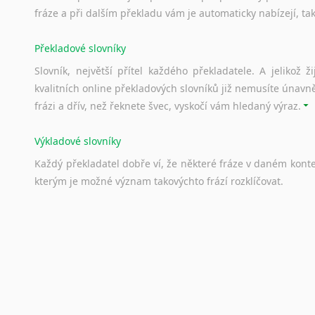
fráze a při dalším překladu vám je automaticky nabízejí, ta
Překladové slovníky
Slovník, největší přítel každého překladatele. A jelikož
kvalitních online překladových slovníků již nemusíte únavn
frázi a dřív, než řeknete švec, vyskočí vám hledaný výraz.
Výkladové slovníky
Každý
překladatel
dobře
ví,
že
některé
fráze
v
daném
kont
kterým
je
možné
význam
takovýchto
frází
rozklíčovat.
Srovnávací slovníky
Úkolem
srovnávacích
slovníků
je
vyhledat
vhodná
synony
vždy
po
ruce.
Korektory pravopisu pro překladatele