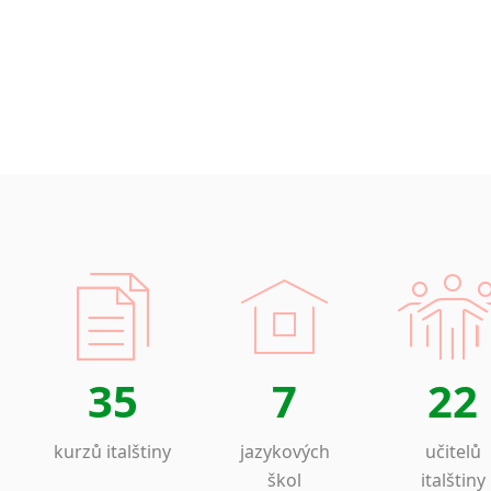
35
7
22
kurzů italštiny
jazykových
učitelů
škol
italštiny