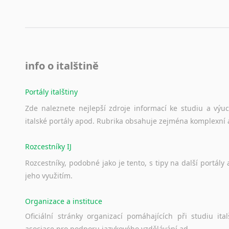
info o italštině
Portály italštiny
Zde
naleznete
nejlepší
zdroje
informací
ke
studiu
a
výu
italské
portály
apod.
Rubrika
obsahuje
zejména
komplexní
Rozcestníky IJ
Rozcestníky,
podobné
jako
je
tento,
s
tipy
na
další
portály
jeho
využitím.
Organizace a instituce
Oficiální
stránky
organizací
pomáhajících
při
studiu
ital
asociace
pro
podporu
jazykového
vzdělávání
ad.