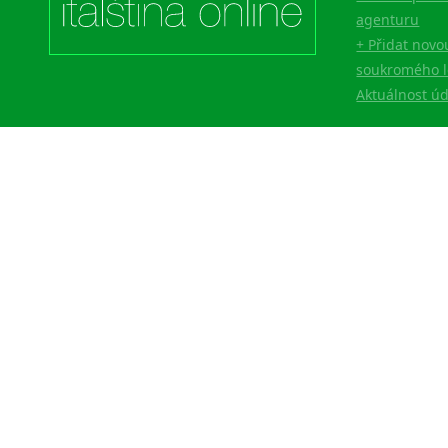
agenturu
+ Přidat novo
soukromého l
Aktuálnost ú