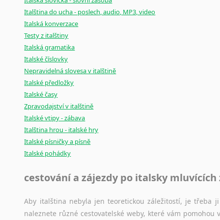
Italská slovíčka - slovní zásoba
Italština do ucha - poslech, audio, MP3, video
Italská konverzace
Testy z italštiny
Italská gramatika
Italské číslovky
Nepravidelná slovesa v italštině
Italské předložky
Italské časy
Zpravodajství v italštině
Italské vtipy - zábava
Italština hrou - italské hry
Italské písničky a písně
Italské pohádky
cestování a zájezdy po italsky mluvících
Aby italština nebyla jen teoretickou záležitostí, je třeba j
naleznete různé cestovatelské weby, které vám pomohou vy