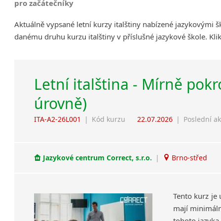
pro začátečníky
Aktuálně vypsané letní kurzy italštiny nabízené jazykovými 
danému druhu kurzu italštiny v příslušné jazykové škole. Kl
Letní italština - Mírně pokro
úrovně)
ITA-A2-26L001
|
Kód kurzu
22.07.2026
|
Poslední ak
Jazykové centrum Correct, s.r.o.
|
Brno-střed
Tento kurz je 
mají minimální
tohoto jazyka.