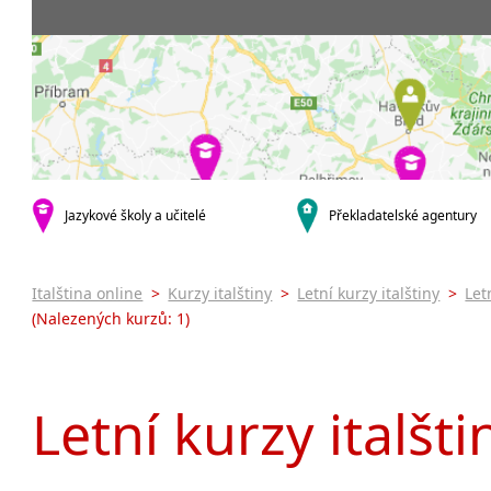
Praha 5
3-4 hodiny týdně
Dopolední
Pomatur
Praha 7
9-14 hodin týdně
Odpolední
kurzy s v
Praha 9
20 a více hodin týdně
Večerní (z
Online 
Praha 10
Noční (od
Letní k
krajská města
Celodenní
Intenzi
Brno
specifick
Plzeň
Italšti
malá města podle abecedy
Jazykové školy a učitelé
Překladatelské agentury
Konverz
Most
Italština online
>
Kurzy italštiny
>
Letní kurzy italštiny
>
Let
(Nalezených kurzů: 1)
Letní kurzy italšt