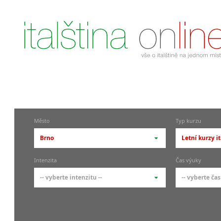
Město
Typ kurzu
Brno
Letní kurzy i
-- vyberte město --
-- vyberte 
Intenzita
Čas výuky
pražské městské části
základní 
-- vyberte intenzitu --
-- vyberte čas
Praha
Kurzy i
skupin
Praha 1
-- vyberte intenzitu --
-- vyberte
Individ
Praha 4
1-2 hodiny týdně
Ranní (zač
Firemní