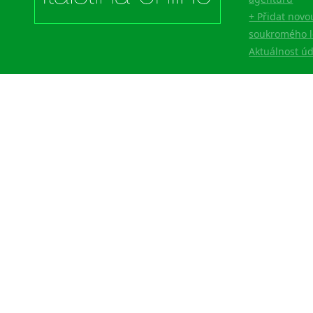
+ Přidat novo
soukromého l
Aktuálnost ú