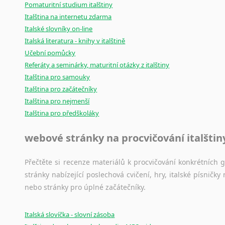
Pomaturitní studium italštiny
Italština na internetu zdarma
Italské slovníky on-line
Italská literatura - knihy v italštině
Učební pomůcky
Referáty a seminárky, maturitní otázky z italštiny
Italština pro samouky
Italština pro začátečníky
Italština pro nejmenší
Italština pro předškoláky
webové stránky na procvičování italštin
Přečtěte si recenze materiálů k procvičování konkrétních gra
stránky nabízející poslechová cvičení, hry, italské písni
nebo stránky pro úplné začátečníky.
Italská slovíčka - slovní zásoba