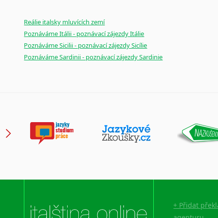
Reálie italsky mluvících zemí
Poznáváme Itálii - poznávací zájezdy Itálie
Poznáváme Sicilii - poznávací zájezdy Sicílie
Poznáváme Sardinii - poznávací zájezdy Sardinie
+ Přidat přek
agenturu