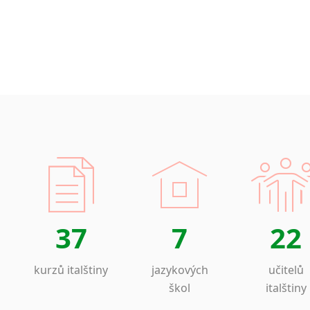
37
7
22
kurzů italštiny
jazykových
učitelů
škol
italštiny