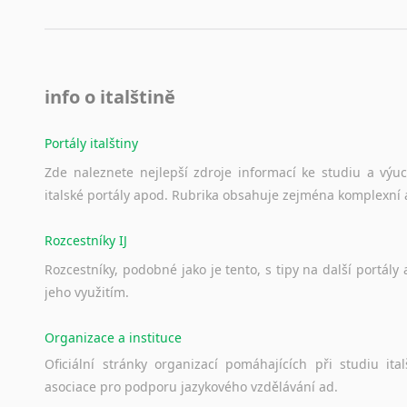
info o italštině
Portály italštiny
Zde
naleznete
nejlepší
zdroje
informací
ke
studiu
a
výu
italské
portály
apod.
Rubrika
obsahuje
zejména
komplexní
Rozcestníky IJ
Rozcestníky,
podobné
jako
je
tento,
s
tipy
na
další
portály
jeho
využitím.
Organizace a instituce
Oficiální
stránky
organizací
pomáhajících
při
studiu
ital
asociace
pro
podporu
jazykového
vzdělávání
ad.