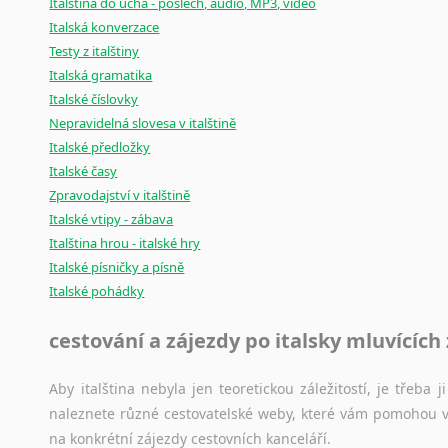
Italština do ucha - poslech, audio, MP3, video
Italská konverzace
Testy z italštiny
Italská gramatika
Italské číslovky
Nepravidelná slovesa v italštině
Italské předložky
Italské časy
Zpravodajství v italštině
Italské vtipy - zábava
Italština hrou - italské hry
Italské písničky a písně
Italské pohádky
cestování a zájezdy po italsky mluvících
Aby italština nebyla jen teoretickou záležitostí, je třeba j
naleznete různé cestovatelské weby, které vám pomohou vy
na konkrétní zájezdy cestovních kanceláří.