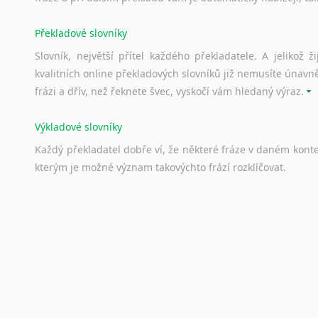
Překladové slovníky
Slovník, největší přítel každého překladatele. A jelikož
kvalitních online překladových slovníků již nemusíte únavn
frázi a dřív, než řeknete švec, vyskočí vám hledaný výraz.
Výkladové slovníky
Každý
překladatel
dobře
ví,
že
některé
fráze
v
daném
kont
kterým
je
možné
význam
takovýchto
frází
rozklíčovat.
Srovnávací slovníky
Úkolem
srovnávacích
slovníků
je
vyhledat
vhodná
synony
vždy
po
ruce.
Korektory pravopisu pro překladatele
Každý dělá chyby a překlepy a kdo tvrdí, že ne, neříká p