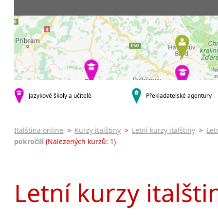
Praha 5
3-4 hodiny týdně
Dopolední
Pomatur
Praha 7
9-14 hodin týdně
Odpolední
kurzy s v
Praha 9
20 a více hodin týdně
Večerní (z
Online 
Praha 10
Noční (od
Letní k
krajská města
Celodenní
Intenzi
Brno
specifick
Plzeň
Italšti
malá města podle abecedy
Jazykové školy a učitelé
Překladatelské agentury
Konverz
Most
Italština online
>
Kurzy italštiny
>
Letní kurzy italštiny
>
Let
pokročilí
(Nalezených kurzů: 1)
Letní kurzy italšti