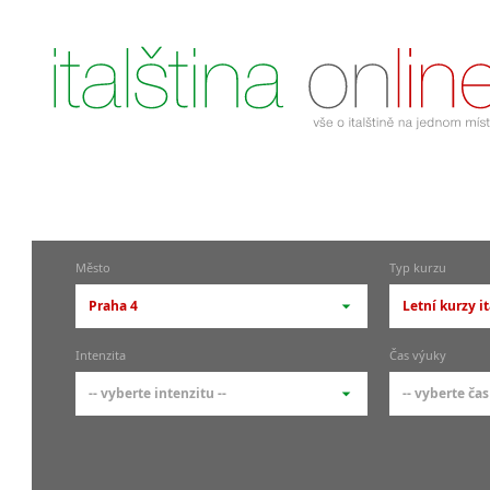
Město
Typ kurzu
Praha 4
Letní kurzy i
-- vyberte město --
-- vyberte 
Intenzita
Čas výuky
pražské městské části
základní 
-- vyberte intenzitu --
-- vyberte čas
Praha
Kurzy i
skupin
Praha 1
-- vyberte intenzitu --
-- vyberte
Individ
Praha 4
1-2 hodiny týdně
Ranní (zač
Firemní