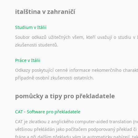
italština v zahraničí
Studium v Itálii
Soubor
odkazů
užitečných
všem,
kteří
uvažují
o
studiu
v
zkušenosti
studentů.
Práce v Itálii
Odkazy
poskytující
cenné
informace
nekomerčního
charak
případně
osobní
zkušenosti
ostatních.
pomůcky a tipy pro překladatele
CAT - Software pro překladatele
CAT je zkratkou z anglického computer-aided translation (ne
většinou překládán jako počítačem podporovaný překlad či
fráze a při dalším překladu vám je automaticky nabízejí, ta