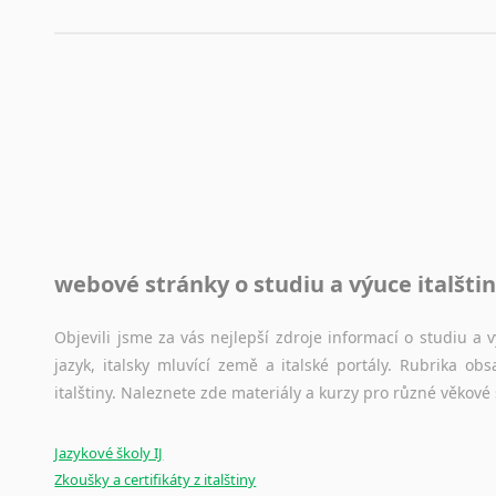
využití moderního softwaru, jenž pravopisné, gramatické n
automaticky opravit.
Rady a návody pro překladatele
Toužíte započít překladatelskou dráhu, ale nevíte, jak na 
raději kvůli osobnímu perfekcionismu, vlastnosti každému p
raději zkontrolovat? V takovém případě jste na správném mí
Jazykové korpusy
webové stránky o studiu a výuce italšti
Jazykový korpus je elektronický soubor autentických tex
korpusů, jež umožňují třeba vyhledávání slov a slovních spo
původního zdroje textu.
Objevili jsme za vás nejlepší zdroje informací o studiu a
jazyk, italsky mluvící země a italské portály. Rubrika o
Ostatní pomůcky pro překladatele
italštiny. Naleznete zde materiály a kurzy pro různé věkové
Mix
pomůcek,
jež
mají
potenciál
pomoci
překladateli
v
je
Jazykové školy IJ
poradny
a
pravidla
pravopisu
nebo
stylistické
příručky.
Zkoušky a certifikáty z italštiny