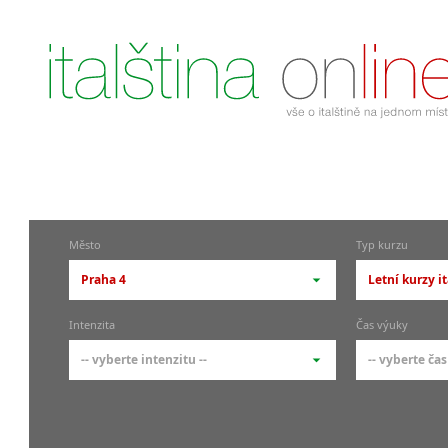
Město
Typ kurzu
Praha 4
Letní kurzy i
-- vyberte město --
-- vyberte 
Intenzita
Čas výuky
pražské městské části
základní 
-- vyberte intenzitu --
-- vyberte čas
Praha
Kurzy i
skupin
Praha 1
-- vyberte intenzitu --
-- vyberte
Individ
Praha 4
1-2 hodiny týdně
Ranní (zač
Firemní