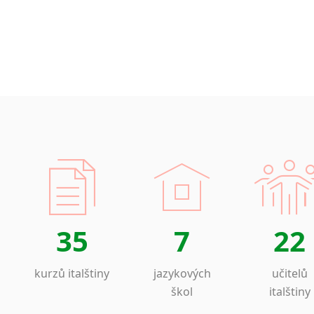
35
7
22
kurzů italštiny
jazykových
učitelů
škol
italštiny