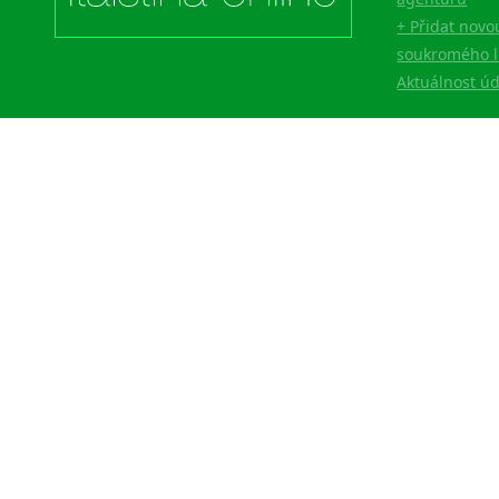
+ Přidat novo
soukromého l
Aktuálnost ú