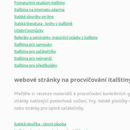
Pomaturitní studium italštiny
Italština na internetu zdarma
Italské slovníky on-line
Italská literatura - knihy v italštině
Učební pomůcky
Referáty a seminárky, maturitní otázky z italštiny
Italština pro samouky
Italština pro začátečníky
Italština pro nejmenší
Italština pro předškoláky
webové stránky na procvičování italštin
Přečtěte si recenze materiálů k procvičování konkrétních gra
stránky nabízející poslechová cvičení, hry, italské písni
nebo stránky pro úplné začátečníky.
Italská slovíčka - slovní zásoba