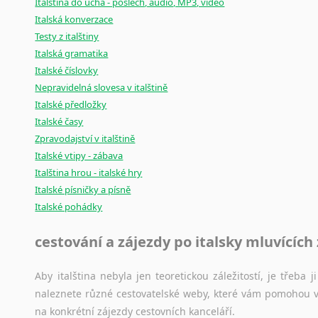
Italština do ucha - poslech, audio, MP3, video
Italská konverzace
Testy z italštiny
Italská gramatika
Italské číslovky
Nepravidelná slovesa v italštině
Italské předložky
Italské časy
Zpravodajství v italštině
Italské vtipy - zábava
Italština hrou - italské hry
Italské písničky a písně
Italské pohádky
cestování a zájezdy po italsky mluvících
Aby italština nebyla jen teoretickou záležitostí, je třeba j
naleznete různé cestovatelské weby, které vám pomohou vy
na konkrétní zájezdy cestovních kanceláří.