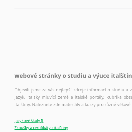
využití moderního softwaru, jenž pravopisné, gramatické n
automaticky opravit.
Rady a návody pro překladatele
Toužíte započít překladatelskou dráhu, ale nevíte, jak na 
raději kvůli osobnímu perfekcionismu, vlastnosti každému p
raději zkontrolovat? V takovém případě jste na správném mí
Jazykové korpusy
webové stránky o studiu a výuce italšti
Jazykový korpus je elektronický soubor autentických tex
korpusů, jež umožňují třeba vyhledávání slov a slovních spo
původního zdroje textu.
Objevili jsme za vás nejlepší zdroje informací o studiu a
jazyk, italsky mluvící země a italské portály. Rubrika o
Ostatní pomůcky pro překladatele
italštiny. Naleznete zde materiály a kurzy pro různé věkové
Mix
pomůcek,
jež
mají
potenciál
pomoci
překladateli
v
je
Jazykové školy IJ
poradny
a
pravidla
pravopisu
nebo
stylistické
příručky.
Zkoušky a certifikáty z italštiny