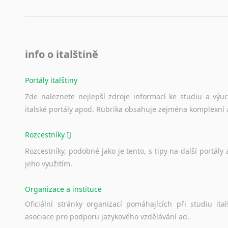
info o italštině
Portály italštiny
Zde
naleznete
nejlepší
zdroje
informací
ke
studiu
a
výu
italské
portály
apod.
Rubrika
obsahuje
zejména
komplexní
Rozcestníky IJ
Rozcestníky,
podobné
jako
je
tento,
s
tipy
na
další
portály
jeho
využitím.
Organizace a instituce
Oficiální
stránky
organizací
pomáhajících
při
studiu
ital
asociace
pro
podporu
jazykového
vzdělávání
ad.