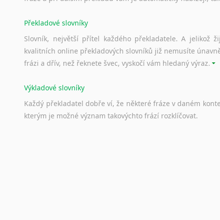
Překladové slovníky
Slovník, největší přítel každého překladatele. A jelikož
kvalitních online překladových slovníků již nemusíte únavn
frázi a dřív, než řeknete švec, vyskočí vám hledaný výraz.
Výkladové slovníky
Každý
překladatel
dobře
ví,
že
některé
fráze
v
daném
kont
kterým
je
možné
význam
takovýchto
frází
rozklíčovat.
Srovnávací slovníky
Úkolem
srovnávacích
slovníků
je
vyhledat
vhodná
synony
vždy
po
ruce.
Korektory pravopisu pro překladatele
Každý dělá chyby a překlepy a kdo tvrdí, že ne, neříká p