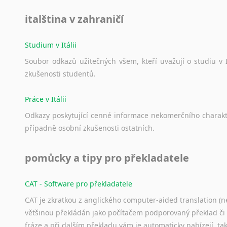
italština v zahraničí
Studium v Itálii
Soubor
odkazů
užitečných
všem,
kteří
uvažují
o
studiu
v
zkušenosti
studentů.
Práce v Itálii
Odkazy
poskytující
cenné
informace
nekomerčního
charak
případně
osobní
zkušenosti
ostatních.
pomůcky a tipy pro překladatele
CAT - Software pro překladatele
CAT je zkratkou z anglického computer-aided translation (ne
většinou překládán jako počítačem podporovaný překlad či
fráze a při dalším překladu vám je automaticky nabízejí, ta