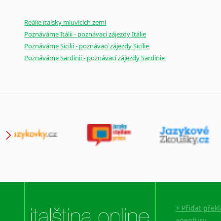
Reálie italsky mluvících zemí
Poznáváme Itálii - poznávací zájezdy Itálie
Poznáváme Sicilii - poznávací zájezdy Sicílie
Poznáváme Sardinii - poznávací zájezdy Sardinie
+ Přidat přek
agenturu