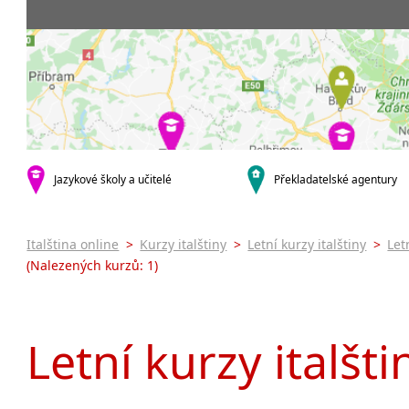
Praha 5
3-4 hodiny týdně
Dopolední
Pomatur
Praha 7
9-14 hodin týdně
Odpolední
kurzy s v
Praha 9
20 a více hodin týdně
Večerní (z
Online 
Praha 10
Noční (od
Letní k
krajská města
Celodenní
Intenzi
Brno
specifick
Plzeň
Italšti
malá města podle abecedy
Jazykové školy a učitelé
Překladatelské agentury
Konverz
Most
Italština online
>
Kurzy italštiny
>
Letní kurzy italštiny
>
Let
(Nalezených kurzů: 1)
Letní kurzy italšti