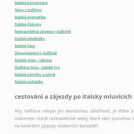
Italská konverzace
Testy z italštiny
Italská gramatika
Italské číslovky
Nepravidelná slovesa v italštině
Italské předložky
Italské časy
Zpravodajství v italštině
Italské vtipy - zábava
Italština hrou - italské hry
Italské písničky a písně
Italské pohádky
cestování a zájezdy po italsky mluvících
Aby italština nebyla jen teoretickou záležitostí, je třeba j
naleznete různé cestovatelské weby, které vám pomohou vy
na konkrétní zájezdy cestovních kanceláří.