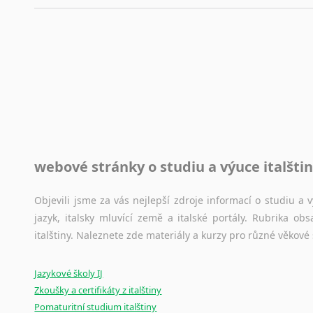
automaticky opravit.
Rady a návody pro překladatele
Toužíte započít překladatelskou dráhu, ale nevíte, jak na 
raději kvůli osobnímu perfekcionismu, vlastnosti každému p
raději zkontrolovat? V takovém případě jste na správném mí
Jazykové korpusy
webové stránky o studiu a výuce italšti
Jazykový korpus je elektronický soubor autentických tex
korpusů, jež umožňují třeba vyhledávání slov a slovních spo
původního zdroje textu.
Objevili jsme za vás nejlepší zdroje informací o studiu a
jazyk, italsky mluvící země a italské portály. Rubrika o
Ostatní pomůcky pro překladatele
italštiny. Naleznete zde materiály a kurzy pro různé věkové
Mix
pomůcek,
jež
mají
potenciál
pomoci
překladateli
v
je
Jazykové školy IJ
poradny
a
pravidla
pravopisu
nebo
stylistické
příručky.
Zkoušky a certifikáty z italštiny
Pomaturitní studium italštiny