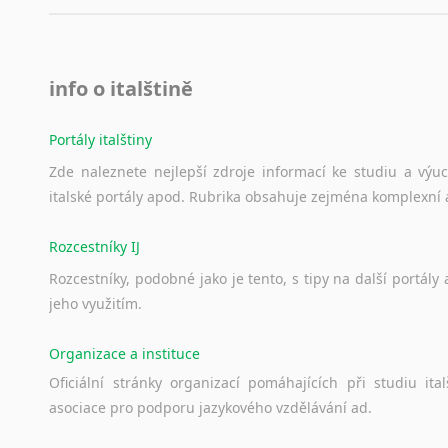
info o italštině
Portály italštiny
Zde
naleznete
nejlepší
zdroje
informací
ke
studiu
a
výu
italské
portály
apod.
Rubrika
obsahuje
zejména
komplexní
Rozcestníky IJ
Rozcestníky,
podobné
jako
je
tento,
s
tipy
na
další
portály
jeho
využitím.
Organizace a instituce
Oficiální
stránky
organizací
pomáhajících
při
studiu
ital
asociace
pro
podporu
jazykového
vzdělávání
ad.