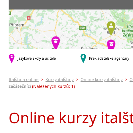
Praha 5
3-4 hodiny týdně
Dopolední
Pomatur
Praha 7
9-14 hodin týdně
Odpolední
kurzy s v
Praha 9
20 a více hodin týdně
Večerní (z
Online 
Praha 10
Noční (od
Letní k
krajská města
Celodenní
Intenzi
Brno
specifick
Plzeň
Italšti
malá města podle abecedy
Jazykové školy a učitelé
Překladatelské agentury
Konverz
Most
Italština online
>
Kurzy italštiny
>
Online kurzy italštiny
>
O
začátečníci
(Nalezených kurzů: 1)
Online kurzy italš