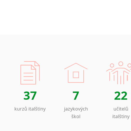
37
7
22
kurzů italštiny
jazykových
učitelů
škol
italštiny