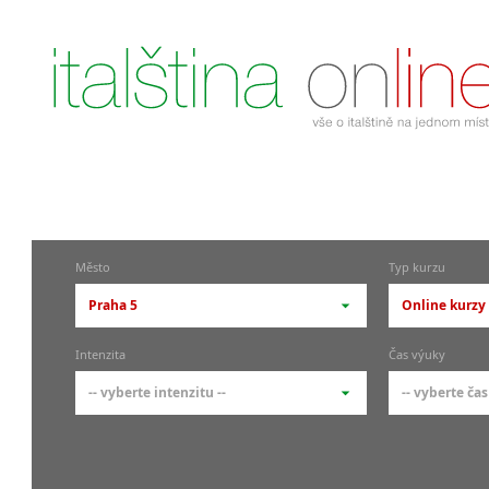
Město
Typ kurzu
Praha 5
Online kurzy 
-- vyberte město --
-- vyberte 
Intenzita
Čas výuky
pražské městské části
základní 
-- vyberte intenzitu --
-- vyberte čas
Praha
Kurzy i
skupin
Praha 1
-- vyberte intenzitu --
-- vyberte
Individ
Praha 4
1-2 hodiny týdně
Ranní (zač
Firemní