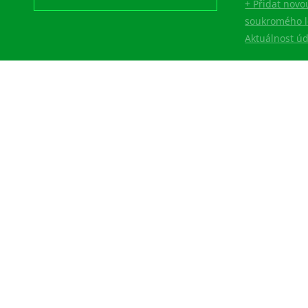
+ Přidat novo
soukromého l
Aktuálnost ú