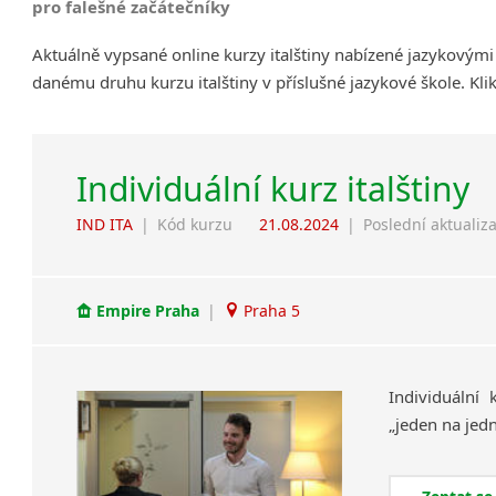
pro falešné začátečníky
Aktuálně vypsané online kurzy italštiny nabízené jazykovými
danému druhu kurzu italštiny v příslušné jazykové škole. Kl
Individuální kurz italštiny
IND ITA
|
Kód kurzu
21.08.2024
|
Poslední aktualiz
Empire Praha
|
Praha 5
Individuální
„jeden
na
jed