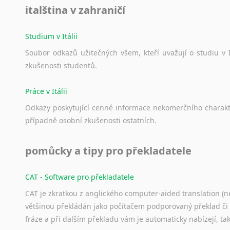
italština v zahraničí
Studium v Itálii
Soubor
odkazů
užitečných
všem,
kteří
uvažují
o
studiu
v
zkušenosti
studentů.
Práce v Itálii
Odkazy
poskytující
cenné
informace
nekomerčního
charak
případně
osobní
zkušenosti
ostatních.
pomůcky a tipy pro překladatele
CAT - Software pro překladatele
CAT je zkratkou z anglického computer-aided translation (ne
většinou překládán jako počítačem podporovaný překlad či
fráze a při dalším překladu vám je automaticky nabízejí, ta