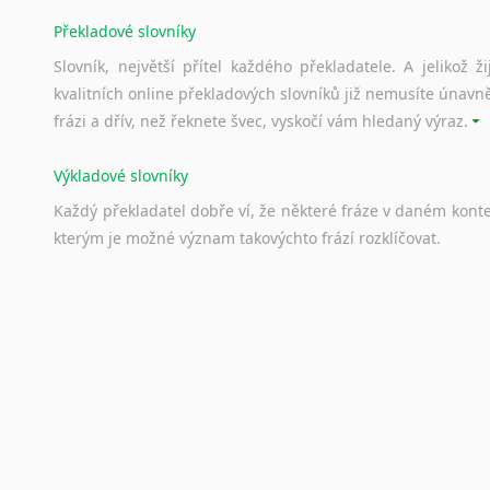
Překladové slovníky
Slovník, největší přítel každého překladatele. A jelikož
kvalitních online překladových slovníků již nemusíte únavn
frázi a dřív, než řeknete švec, vyskočí vám hledaný výraz.
Výkladové slovníky
Každý
překladatel
dobře
ví,
že
některé
fráze
v
daném
kont
kterým
je
možné
význam
takovýchto
frází
rozklíčovat.
Srovnávací slovníky
Úkolem
srovnávacích
slovníků
je
vyhledat
vhodná
synony
vždy
po
ruce.
Korektory pravopisu pro překladatele
Každý dělá chyby a překlepy a kdo tvrdí, že ne, neříká p
využití moderního softwaru, jenž pravopisné, gramatické n