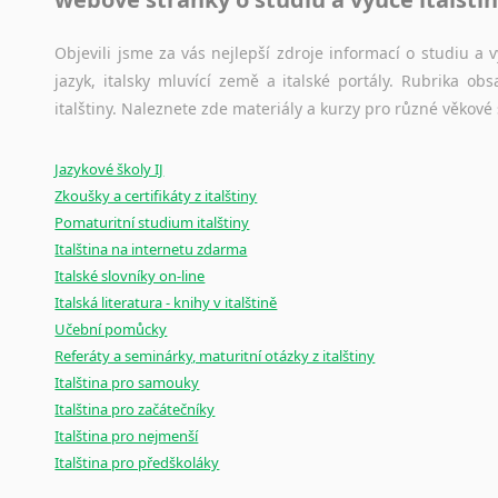
korpusů, jež umožňují třeba vyhledávání slov a slovních spo
původního zdroje textu.
Objevili jsme za vás nejlepší zdroje informací o studiu a
jazyk, italsky mluvící země a italské portály. Rubrika o
Ostatní pomůcky pro překladatele
italštiny. Naleznete zde materiály a kurzy pro různé věkové
Mix
pomůcek,
jež
mají
potenciál
pomoci
překladateli
v
je
Jazykové školy IJ
poradny
a
pravidla
pravopisu
nebo
stylistické
příručky.
Zkoušky a certifikáty z italštiny
Pomaturitní studium italštiny
Italština na internetu zdarma
Italské slovníky on-line
Italská literatura - knihy v italštině
Učební pomůcky
Referáty a seminárky, maturitní otázky z italštiny
Italština pro samouky
Italština pro začátečníky
Italština pro nejmenší
Italština pro předškoláky