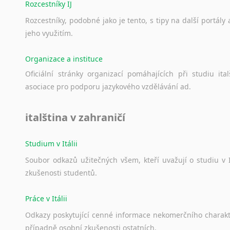
Rozcestníky IJ
Rozcestníky,
podobné
jako
je
tento,
s
tipy
na
další
portály
jeho
využitím.
Organizace a instituce
Oficiální
stránky
organizací
pomáhajících
při
studiu
ital
asociace
pro
podporu
jazykového
vzdělávání
ad.
italština v zahraničí
Studium v Itálii
Soubor
odkazů
užitečných
všem,
kteří
uvažují
o
studiu
v
zkušenosti
studentů.
Práce v Itálii
Odkazy
poskytující
cenné
informace
nekomerčního
charak
případně
osobní
zkušenosti
ostatních.