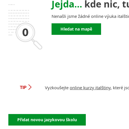
Jejda…
kde nic, t
Nenašli jsme žádné online výuka italšti
Hledat na mapě
Vyzkoušejte
online kurzy italštiny
, které 
TIP
Přidat novou jazykovou školu