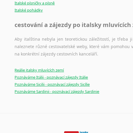
Italské písničky a písně
Italské pohádky
cestování a zájezdy po italsky mluvících
Aby italština nebyla jen teoretickou záležitostí, je třeba j
naleznete různé cestovatelské weby, které vám pomohou vy
na konkrétní zájezdy cestovních kanceláří.
Reálie italsky mluvících zemí
Poznáváme Itálii - poznávací zájezdy Itálie
Poznáváme Sicilii - poznávací zájezdy Sicílie
Poznáváme Sardinii - poznávací zájezdy Sardinie