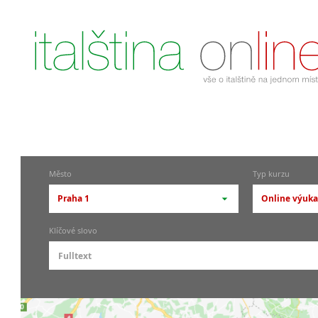
Město
Typ kurzu
Praha 1
Online výuka 
-- vyberte město --
-- vyberte
Klíčové slovo
pražské městské části
základní
Praha
Skupino
Praha 1
Individ
Praha 4
Firemní