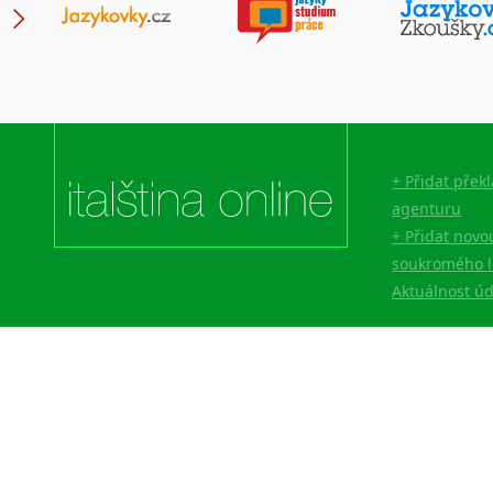
+ Přidat přek
agenturu
+ Přidat novo
soukromého l
Aktuálnost ú