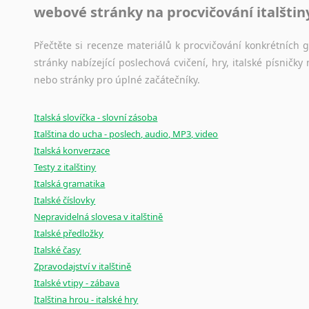
webové stránky na procvičování italštin
Přečtěte si recenze materiálů k procvičování konkrétních gra
stránky nabízející poslechová cvičení, hry, italské písni
nebo stránky pro úplné začátečníky.
Italská slovíčka - slovní zásoba
Italština do ucha - poslech, audio, MP3, video
Italská konverzace
Testy z italštiny
Italská gramatika
Italské číslovky
Nepravidelná slovesa v italštině
Italské předložky
Italské časy
Zpravodajství v italštině
Italské vtipy - zábava
Italština hrou - italské hry