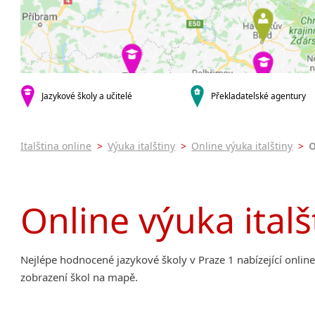
Praha 5
Online 
Praha 7
Výuka i
Praha 9
Výuka i
Praha 10
JŠ nabíze
Pomatur
krajská města
Brno
Víkendo
Jazykové školy a učitelé
Překladatelské agentury
Plzeň
Intenzi
malá města podle abecedy
Italština online
>
Výuka italštiny
>
Online výuka italštiny
>
O
Most
Online výuka italš
Nejlépe hodnocené jazykové školy v Praze 1 nabízející online 
zobrazení škol na mapě.