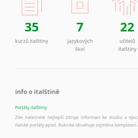
35
7
22
kurzů italštiny
jazykových
učitelů
škol
italštiny
info o italštině
Portály italštiny
Zde
naleznete
nejlepší
zdroje
informací
ke
studiu
a
výu
italské
portály
apod.
Rubrika
obsahuje
zejména
komplexní