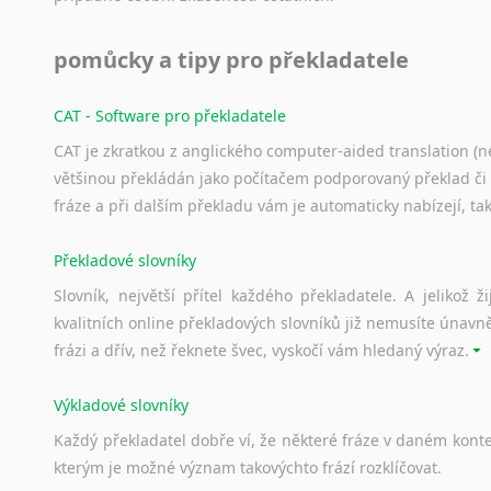
pomůcky a tipy pro překladatele
CAT - Software pro překladatele
CAT je zkratkou z anglického computer-aided translation (ne
většinou překládán jako počítačem podporovaný překlad či
fráze a při dalším překladu vám je automaticky nabízejí, ta
Překladové slovníky
Slovník, největší přítel každého překladatele. A jelikož
kvalitních online překladových slovníků již nemusíte únavn
frázi a dřív, než řeknete švec, vyskočí vám hledaný výraz.
Výkladové slovníky
Každý
překladatel
dobře
ví,
že
některé
fráze
v
daném
kont
kterým
je
možné
význam
takovýchto
frází
rozklíčovat.