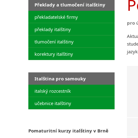
P
Překlady a tlumočení italštiny
překladatelské firmy
pro 
překlady italštiny
Aktuá
tlumočení italštiny
stude
jazyk
korektury italštiny
Italština pro samouky
italský rozcestník
učebnice italštiny
Pomaturitní kurzy italštiny v Brně