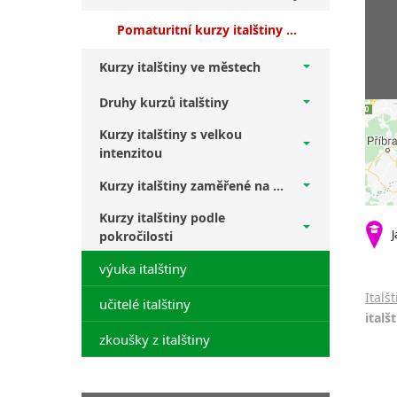
Pomaturitní kurzy italštiny Brno + úplní začátečníci
Kurzy italštiny ve městech
Druhy kurzů italštiny
Kurzy italštiny s velkou
intenzitou
Kurzy italštiny zaměřené na ...
Kurzy italštiny podle
J
pokročilosti
výuka italštiny
Italš
učitelé italštiny
italš
zkoušky z italštiny