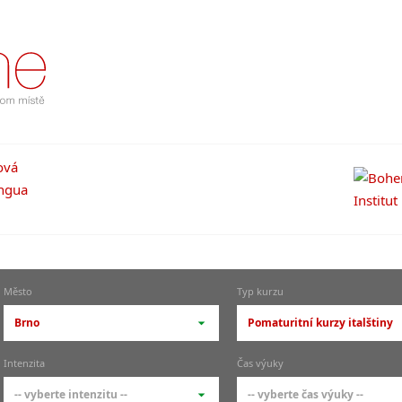
Město
Typ kurzu
Brno
Pomaturitní kurzy italštiny
-- vyberte město --
-- vyberte typ --
Intenzita
Čas výuky
pražské městské části
základní členění kur
-- vyberte intenzitu --
-- vyberte čas výuky --