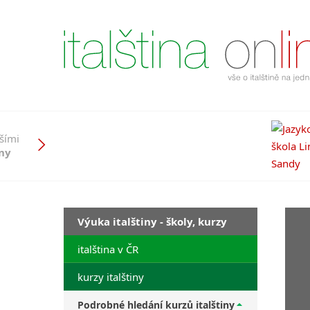
pšími
iny
Výuka italštiny - školy, kurzy
italština v ČR
kurzy italštiny
Podrobné hledání kurzů italštiny