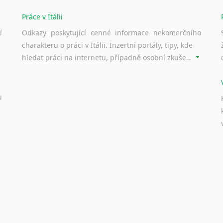
Práce v Itálii
í
Odkazy poskytující cenné informace nekomerčního
charakteru o práci v Itálii. Inzertní portály, tipy, kde
hledat práci na internetu, případně osobní zkušenosti ostatních.
u