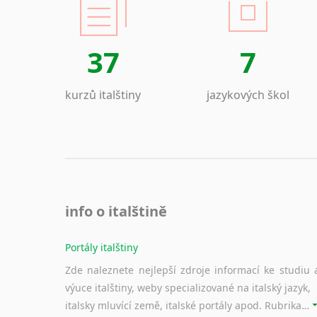
37
7
kurzů italštiny
jazykových škol
info o italštině
Portály italštiny
Zde naleznete nejlepší zdroje informací ke studiu 
výuce italštiny, weby specializované na italský jazyk,
italsky mluvící země, italské portály apod. Rubrika obsahuje zejména komplexní a maximálně kvalitní stránky využitelné ke studiu italštiny.