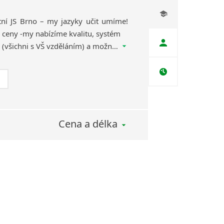
tní JŠ Brno – my jazyky učit umíme!
e ceny -my nabízíme kvalitu, systém
ve výuce, skvělé lektory (všichni s VŠ vzděláním) a možnost zakončení studia státní nebo mezinárodní zkouškou. Neváhejte, těšíme se na vás!
Cena a délka