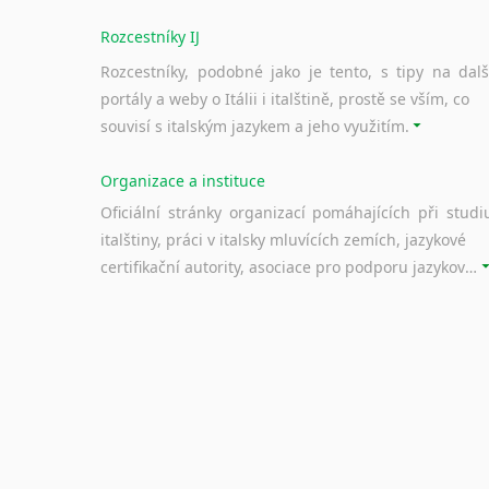
Rozcestníky IJ
Rozcestníky, podobné jako je tento, s tipy na dalš
portály a weby o Itálii i italštině, prostě se vším, co
souvisí s italským jazykem a jeho využitím.
Organizace a instituce
Oficiální stránky organizací pomáhajících při studi
italštiny, práci v italsky mluvících zemích, jazykové
certifikační autority, asociace pro podporu jazykového vzdělávání ad.