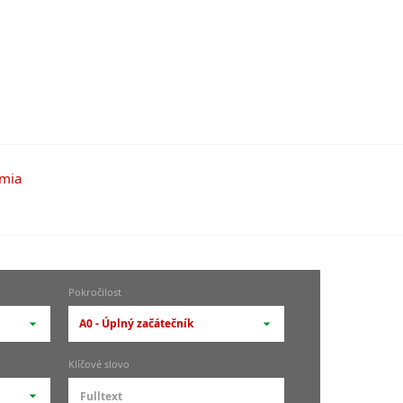
Pokročilost
A0 - Úplný začátečník
-- vyberte pokročilost --
Klíčové slovo
zů
kurz je pro studenty
pokročilosti