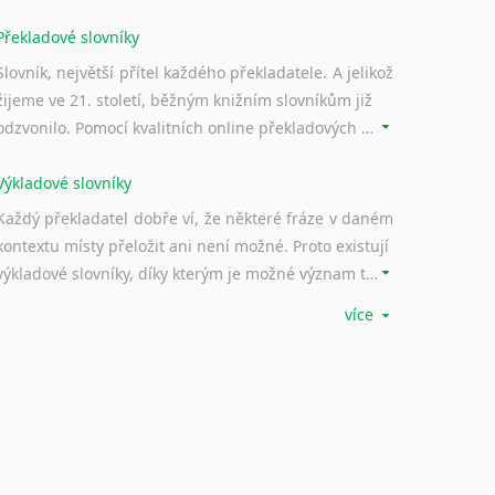
Překladové slovníky
Slovník, největší přítel každého překladatele. A jelikož
žijeme ve 21. století, běžným knižním slovníkům již
odzvonilo. Pomocí kvalitních online překladových slovníků již nemusíte únavně listovat alfabetickým schématem uspořádání, stačí napsat vstupní frázi a dřív, než řeknete švec, vyskočí vám hledaný výraz.
Výkladové slovníky
Každý překladatel dobře ví, že některé fráze v daném
kontextu místy přeložit ani není možné. Proto existují
výkladové slovníky, díky kterým je možné význam takovýchto frází rozklíčovat.
více
Srovnávací slovníky
Úkolem srovnávacích slovníků je vyhledat vhodná
synonyma v daném kontextu, aby měl překladatel
široké možnosti záměny slov vždy po ruce.
Korektory pravopisu pro překladatele