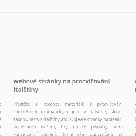
webové stránky na procvičování
italštiny
o
Přečtěte si recenze materiálů k procvičování
ů
konkrétních gramatických jevů v italštině, slovní
ě
zásoby, testy z italštiny atd. Objevte stránky nabízející
h
poslechová cvičení, hry, italské písničky nebo
.
konverzační cvičení. Dáme vám doporučení na