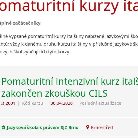
omaturitní kurzy ita
úplné začátečníky
lně vypsané pomaturitní kurzy italštiny nabízené jazykovými šk
ntů; vždy k danému druhu kurzu italštiny v příslušné jazykové š
ových škol vyučujících tyto kurzy.
Pomaturitní intenzivní kurz ital
zakončen zkouškou CILS
It 2001
|
Kód kurzu
30.04.2026
|
Poslední aktualizace
Jazyková škola s právem SJZ Brno
|
Brno-střed