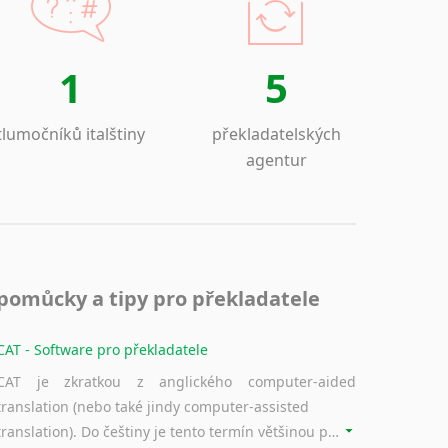
1
5
tlumočníků italštiny
překladatelských
agentur
pomůcky a tipy pro překladatele
CAT - Software pro překladatele
CAT je zkratkou z anglického computer-aided
translation (nebo také jindy computer-assisted
translation). Do češtiny je tento termín většinou překládán jako počítačem podporovaný překlad či překlad podporovaný počítačem. Nástroje CAT ukládají překládané fráze a při dalším překladu vám je automaticky nabízejí, takže se již nemusíte zdržovat s jejich dalším překládáním.