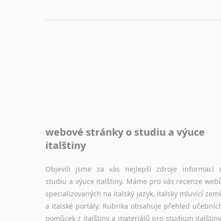
webové stránky o studiu a výuce
italštiny
Objevili jsme za vás nejlepší zdroje informací 
studiu a výuce italštiny. Máme pro vás recenze web
specializovaných na italský jazyk, italsky mluvící zem
a italské portály. Rubrika obsahuje přehled učebníc
pomůcek z italštiny a materiálů pro studium italštiny