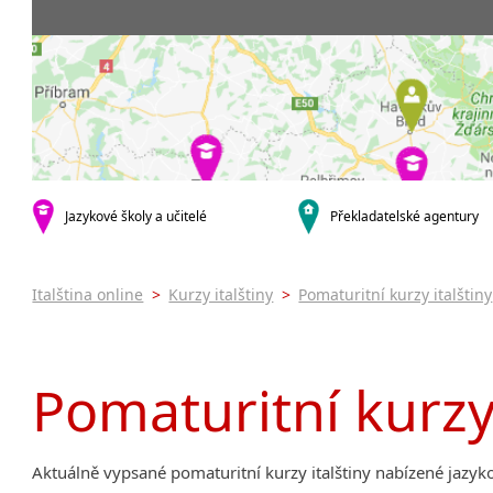
Praha 5
3-4 hodiny týdně
Dopolední
Pomatur
Praha 7
9-14 hodin týdně
Odpolední
kurzy s v
Praha 9
20 a více hodin týdně
Večerní (z
Online 
Praha 10
Noční (od
Letní k
krajská města
Celodenní
Intenzi
Brno
specifick
Plzeň
Italšti
malá města podle abecedy
Jazykové školy a učitelé
Překladatelské agentury
Konverz
Most
Italština online
>
Kurzy italštiny
>
Pomaturitní kurzy italštiny
Pomaturitní kurzy 
Aktuálně vypsané pomaturitní kurzy italštiny nabízené jazy