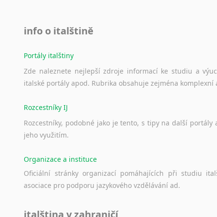
info o italštině
Portály italštiny
Zde
naleznete
nejlepší
zdroje
informací
ke
studiu
a
výu
italské
portály
apod.
Rubrika
obsahuje
zejména
komplexní
Rozcestníky IJ
Rozcestníky,
podobné
jako
je
tento,
s
tipy
na
další
portály
jeho
využitím.
Organizace a instituce
Oficiální
stránky
organizací
pomáhajících
při
studiu
ital
asociace
pro
podporu
jazykového
vzdělávání
ad.
italština v zahraničí