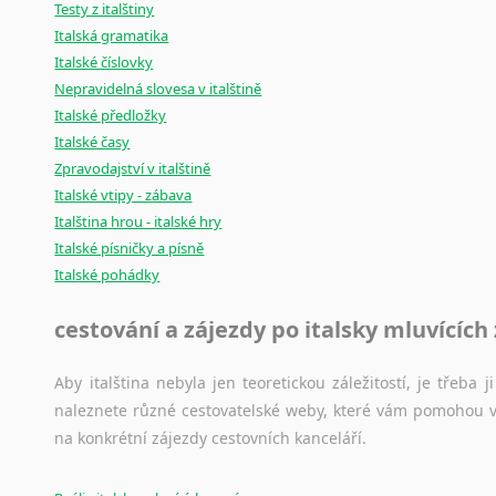
Testy z italštiny
Italská gramatika
Italské číslovky
Nepravidelná slovesa v italštině
Italské předložky
Italské časy
Zpravodajství v italštině
Italské vtipy - zábava
Italština hrou - italské hry
Italské písničky a písně
Italské pohádky
cestování a zájezdy po italsky mluvících
Aby italština nebyla jen teoretickou záležitostí, je třeba j
naleznete různé cestovatelské weby, které vám pomohou vy
na konkrétní zájezdy cestovních kanceláří.