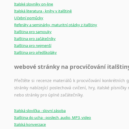
Italské slovníky on-line
Italská literatura - knihy v italštině
Učební pomůcky
Referáty a seminárky, maturitní otázky z italštiny
Italština pro samouky
Italština pro začátečníky
Italština pro nejmenší
Italština pro předškoláky
webové stránky na procvičování italštin
Přečtěte si recenze materiálů k procvičování konkrétních gra
stránky nabízející poslechová cvičení, hry, italské písni
nebo stránky pro úplné začátečníky.
Italská slovíčka - slovní zásoba
Italština do ucha - poslech, audio, MP3, video
Italská konverzace