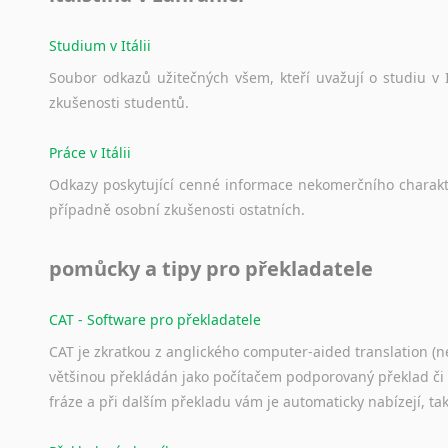
Studium v Itálii
Soubor
odkazů
užitečných
všem,
kteří
uvažují
o
studiu
v
zkušenosti
studentů.
Práce v Itálii
Odkazy
poskytující
cenné
informace
nekomerčního
charak
případně
osobní
zkušenosti
ostatních.
pomůcky a tipy pro překladatele
CAT - Software pro překladatele
CAT je zkratkou z anglického computer-aided translation (ne
většinou překládán jako počítačem podporovaný překlad či
fráze a při dalším překladu vám je automaticky nabízejí, ta