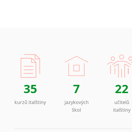
35
7
22
kurzů italštiny
jazykových
učitelů
škol
italštiny