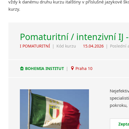
vždy k danému druhu kurzu italštiny v příslušné jazykové šk
kurzy.
Pomaturitní / intenzivní IJ 
I POMATURITNÍ
|
Kód kurzu
15.04.2026
|
Poslední 
BOHEMIA INSTITUT
|
Praha 10
Nejefekt
specialis
Zepta