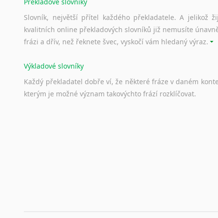
Překladové slovníky
Slovník, největší přítel každého překladatele. A jelikož
kvalitních online překladových slovníků již nemusíte únavn
frázi a dřív, než řeknete švec, vyskočí vám hledaný výraz.
Výkladové slovníky
Každý
překladatel
dobře
ví,
že
některé
fráze
v
daném
kont
kterým
je
možné
význam
takovýchto
frází
rozklíčovat.
Srovnávací slovníky
Úkolem
srovnávacích
slovníků
je
vyhledat
vhodná
synony
vždy
po
ruce.
Korektory pravopisu pro překladatele
Každý dělá chyby a překlepy a kdo tvrdí, že ne, neříká p
využití moderního softwaru, jenž pravopisné, gramatické n
automaticky opravit.