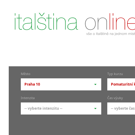
Město
Typ kurzu
Praha 10
Pomaturitní k
-- vyberte město --
-- vyberte 
Intenzita
Čas výuky
pražské městské části
základní 
-- vyberte intenzitu --
-- vyberte čas
Praha
Kurzy i
skupin
Praha 1
-- vyberte intenzitu --
-- vyberte
Individ
Praha 4
1-2 hodiny týdně
Ranní (zač
Firemní