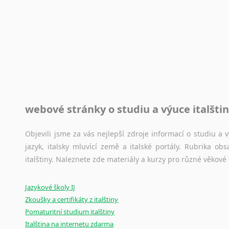
Rady a návody pro překladatele
Toužíte započít překladatelskou dráhu, ale nevíte, jak na 
raději kvůli osobnímu perfekcionismu, vlastnosti každému p
raději zkontrolovat? V takovém případě jste na správném mí
Jazykové korpusy
webové stránky o studiu a výuce italšti
Jazykový korpus je elektronický soubor autentických tex
korpusů, jež umožňují třeba vyhledávání slov a slovních spo
původního zdroje textu.
Objevili jsme za vás nejlepší zdroje informací o studiu a
jazyk, italsky mluvící země a italské portály. Rubrika o
Ostatní pomůcky pro překladatele
italštiny. Naleznete zde materiály a kurzy pro různé věkové
Mix
pomůcek,
jež
mají
potenciál
pomoci
překladateli
v
je
Jazykové školy IJ
poradny
a
pravidla
pravopisu
nebo
stylistické
příručky.
Zkoušky a certifikáty z italštiny
Pomaturitní studium italštiny
Italština na internetu zdarma