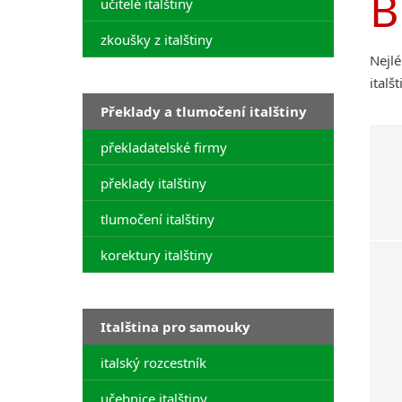
B
učitelé italštiny
zkoušky z italštiny
Nejlé
italš
Překlady a tlumočení italštiny
překladatelské firmy
překlady italštiny
tlumočení italštiny
korektury italštiny
Italština pro samouky
italský rozcestník
učebnice italštiny