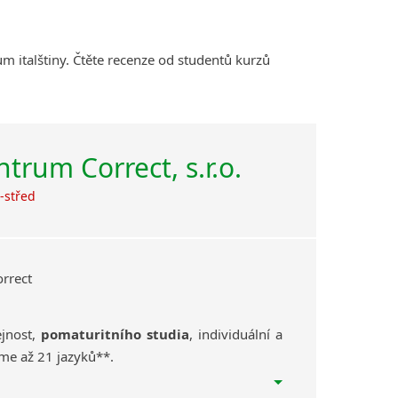
m italštiny. Čtěte recenze od studentů kurzů
trum Correct, s.r.o.
-střed
rrect
jnost,
pomaturitního studia
, individuální a
me až 21 jazyků**.
jeme,
tlumočíme
, provozujeme Knihovnu