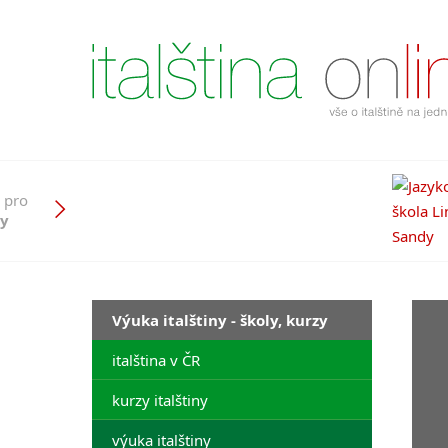
 pro
ny
Výuka italštiny - školy, kurzy
italština v ČR
kurzy italštiny
výuka italštiny