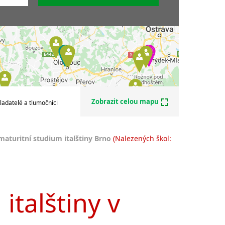
štiny
alštiny
ny
y
e na PC
 skype
ní
Zobrazit celou mapu
ladatelé a tlumočníci
štiny
štiny
aturitní studium italštiny Brno
(Nalezených škol:
italštiny v