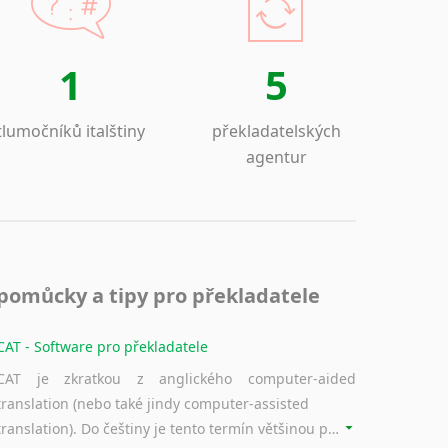
1
5
tlumočníků italštiny
překladatelských
agentur
pomůcky a tipy pro překladatele
CAT - Software pro překladatele
CAT je zkratkou z anglického computer-aided
translation (nebo také jindy computer-assisted
translation). Do češtiny je tento termín většinou překládán jako počítačem podporovaný překlad či překlad podporovaný počítačem. Nástroje CAT ukládají překládané fráze a při dalším překladu vám je automaticky nabízejí, takže se již nemusíte zdržovat s jejich dalším překládáním.