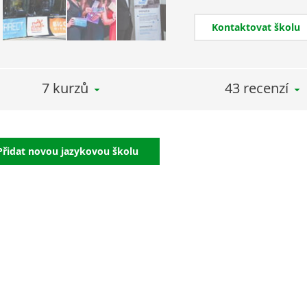
cizojazyčné literatury 
Kontaktovat školu
Velké oblibě se u nás
českého jazyka pro cizin
U češtiny nezapomínáme 
7 kurzů
43 recenzí
pro Čechy naučíme psát
Kurzy pro veřejnost:
Přidat novou jazykovou školu
kurzy angličtiny
kurzy češtiny pro 
kurzy francouzšti
kurzy italštiny
kurzy němčiny
kurzy ruštiny
kurzy španělštiny