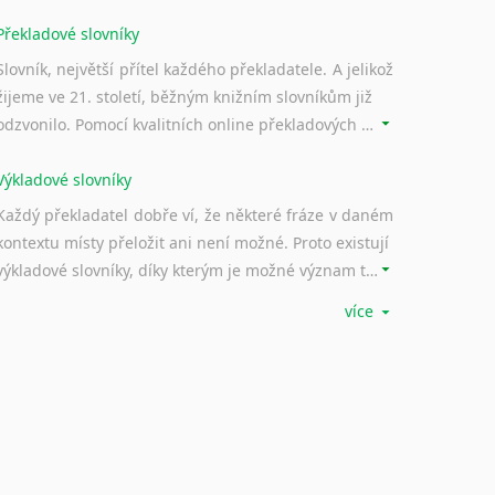
Překladové slovníky
Slovník, největší přítel každého překladatele. A jelikož
žijeme ve 21. století, běžným knižním slovníkům již
odzvonilo. Pomocí kvalitních online překladových slovníků již nemusíte únavně listovat alfabetickým schématem uspořádání, stačí napsat vstupní frázi a dřív, než řeknete švec, vyskočí vám hledaný výraz.
Výkladové slovníky
Každý překladatel dobře ví, že některé fráze v daném
kontextu místy přeložit ani není možné. Proto existují
výkladové slovníky, díky kterým je možné význam takovýchto frází rozklíčovat.
více
Srovnávací slovníky
Úkolem srovnávacích slovníků je vyhledat vhodná
synonyma v daném kontextu, aby měl překladatel
široké možnosti záměny slov vždy po ruce.
Korektory pravopisu pro překladatele