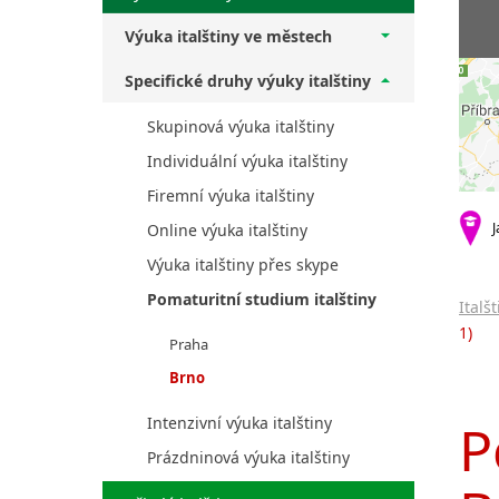
Výuka italštiny ve městech
Specifické druhy výuky italštiny
Skupinová výuka italštiny
Individuální výuka italštiny
Firemní výuka italštiny
J
Online výuka italštiny
Výuka italštiny přes skype
Pomaturitní studium italštiny
Italš
1)
Praha
Brno
Intenzivní výuka italštiny
P
Prázdninová výuka italštiny