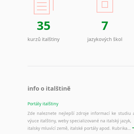
35
7
kurzů italštiny
jazykových škol
info o italštině
Portály italštiny
Zde naleznete nejlepší zdroje informací ke studiu 
výuce italštiny, weby specializované na italský jazyk,
italsky mluvící země, italské portály apod. Rubrika obsahuje zejména komplexní a maximálně kvalitní stránky využitelné ke studiu italštiny.