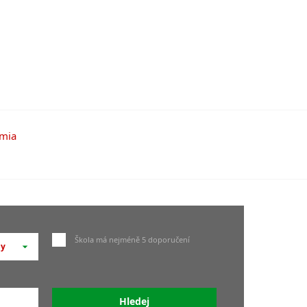
Škola má nejméně 5 doporučení
ny
ky