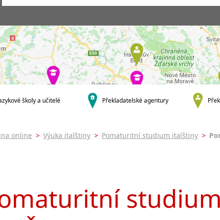
Praha
Skupinová výuka ital
Praha 1
Individuální výuka it
Praha 4
Firemní výuka italšti
Praha 5
Online výuka italštin
Praha 7
Výuka italštiny onlin
Praha 9
Výuka italštiny přes
Praha 10
JŠ nabízející intenziv
výuku
krajská města
Pomaturitní studium
azykové školy a učitelé
Překladatelské agentury
Přek
Brno
italštiny
Plzeň
Víkendová výuka ital
malá města podle abecedy
Intenzivní výuka ital
tina online
>
Výuka italštiny
>
Pomaturitní studium italštiny
>
Pom
Most
omaturitní studium 