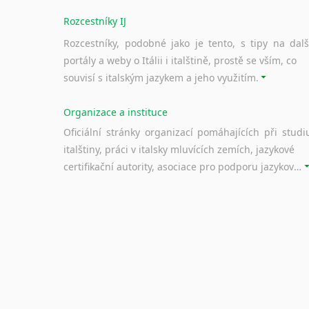
Rozcestníky IJ
Rozcestníky, podobné jako je tento, s tipy na dalš
portály a weby o Itálii i italštině, prostě se vším, co
souvisí s italským jazykem a jeho využitím.
Organizace a instituce
Oficiální stránky organizací pomáhajících při studi
italštiny, práci v italsky mluvících zemích, jazykové
certifikační autority, asociace pro podporu jazykového vzdělávání ad.