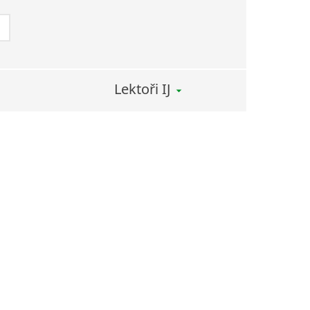
– vše na dobře dostupném místě v centru Brna.
 těší kurzy méně tradičních jazyků a kurzy
ce.
ani na své „krajany“, které v kurzech češtiny
Lektoři IJ
 nejen efektivně a korektně. Blogujeme.
cizince
ny