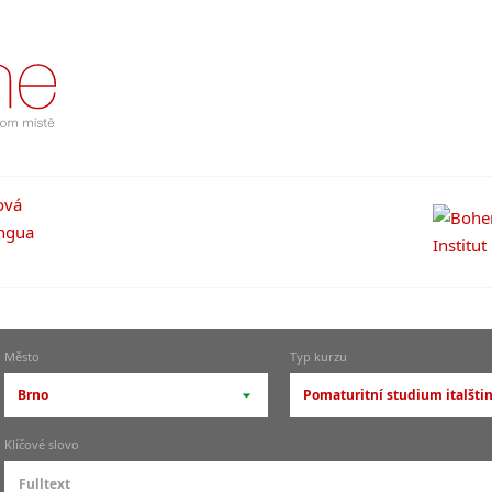
Město
Typ kurzu
Brno
Pomaturitní studium italšti
-- vyberte město --
-- vyberte typ výuky --
Klíčové slovo
pražské městské části
základní členění výu