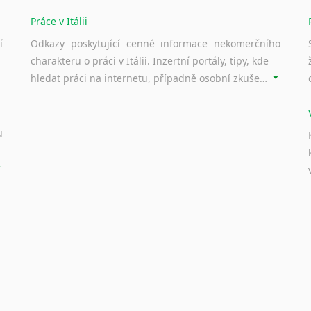
Práce v Itálii
í
Odkazy poskytující cenné informace nekomerčního
charakteru o práci v Itálii. Inzertní portály, tipy, kde
hledat práci na internetu, případně osobní zkušenosti ostatních.
u