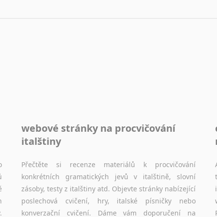
webové stránky na procvičování
italštiny
o
Přečtěte si recenze materiálů k procvičování
ů
konkrétních gramatických jevů v italštině, slovní
ě
zásoby, testy z italštiny atd. Objevte stránky nabízející
h
poslechová cvičení, hry, italské písničky nebo
.
konverzační cvičení. Dáme vám doporučení na