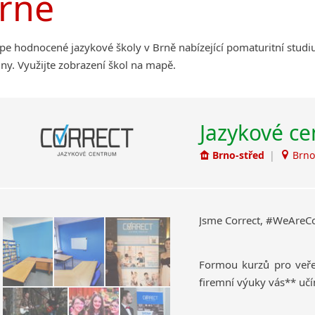
rně
pe hodnocené jazykové školy v Brně nabízející pomaturitní studiu
tiny. Využijte zobrazení škol na mapě.
Jazykové cen
Brno-střed
|
Brno
Jsme Correct, #WeAreCo
Formou kurzů pro veře
firemní výuky vás** učí
Překládáme
, korigu