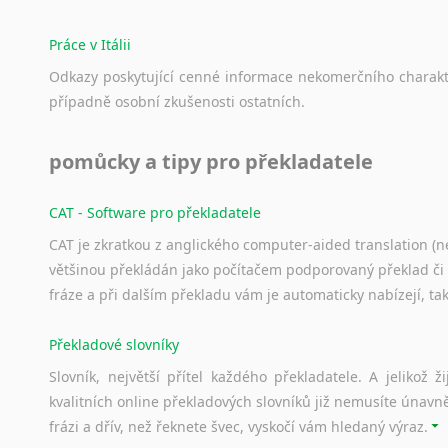
Práce v Itálii
Odkazy
poskytující
cenné
informace
nekomerčního
charak
případně
osobní
zkušenosti
ostatních.
pomůcky a tipy pro překladatele
CAT - Software pro překladatele
CAT je zkratkou z anglického computer-aided translation (ne
většinou překládán jako počítačem podporovaný překlad či
fráze a při dalším překladu vám je automaticky nabízejí, ta
Překladové slovníky
Slovník, největší přítel každého překladatele. A jelikož
kvalitních online překladových slovníků již nemusíte únavn
frázi a dřív, než řeknete švec, vyskočí vám hledaný výraz.