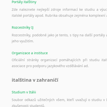
Portály italštiny
Zde
naleznete
nejlepší
zdroje
informací
ke
studiu
a
výu
italské
portály
apod.
Rubrika
obsahuje
zejména
komplexní
Rozcestníky IJ
Rozcestníky,
podobné
jako
je
tento,
s
tipy
na
další
portály
jeho
využitím.
Organizace a instituce
Oficiální
stránky
organizací
pomáhajících
při
studiu
ital
asociace
pro
podporu
jazykového
vzdělávání
ad.
italština v zahraničí
Studium v Itálii
Soubor
odkazů
užitečných
všem,
kteří
uvažují
o
studiu
v
zkušenosti
studentů.