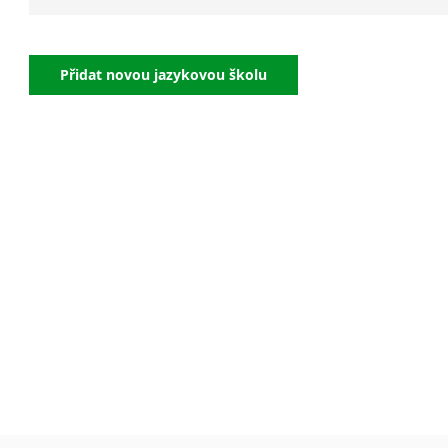
Jazykové
pro
Přidat novou jazykovou školu
mana
Akredito