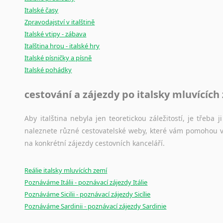
Italské časy
Zpravodajství v italštině
Italské vtipy - zábava
Italština hrou - italské hry
Italské písničky a písně
Italské pohádky
cestování a zájezdy po italsky mluvících
Aby italština nebyla jen teoretickou záležitostí, je třeba j
naleznete různé cestovatelské weby, které vám pomohou vy
na konkrétní zájezdy cestovních kanceláří.
Reálie italsky mluvících zemí
Poznáváme Itálii - poznávací zájezdy Itálie
Poznáváme Sicilii - poznávací zájezdy Sicílie
Poznáváme Sardinii - poznávací zájezdy Sardinie