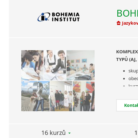
BOHE
Jazykov
KOMPLEX
TYPŮ (AJ,
skup
obec
kurz
reka
pom
Konta
kurz
příp
děts
16 kurzů
1