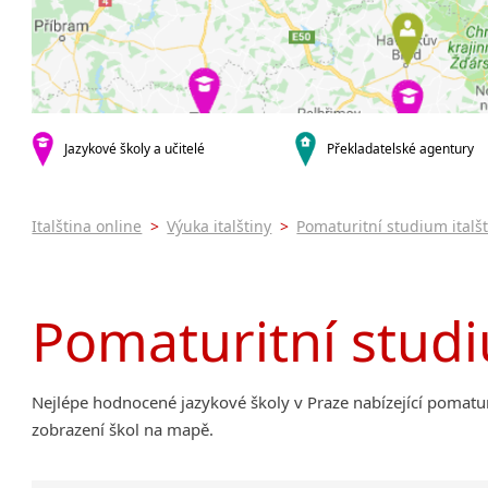
Praha 5
Online 
Praha 7
Výuka i
Praha 9
Výuka i
Praha 10
JŠ nabíze
Pomatur
krajská města
Brno
Víkendo
Jazykové školy a učitelé
Překladatelské agentury
Plzeň
Intenzi
malá města podle abecedy
Italština online
>
Výuka italštiny
>
Pomaturitní studium italš
Most
Pomaturitní studi
Nejlépe hodnocené jazykové školy v Praze nabízející pomaturit
zobrazení škol na mapě.