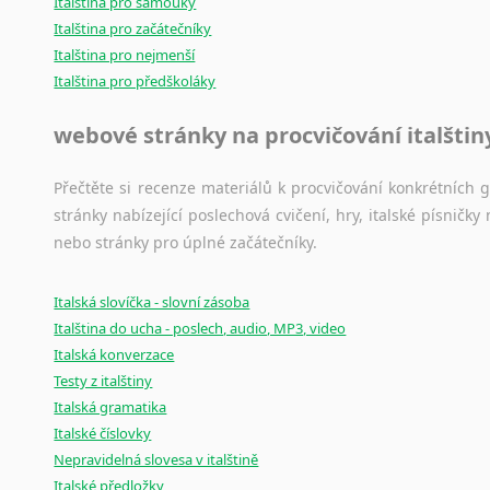
Italština pro samouky
Italština pro začátečníky
Italština pro nejmenší
Italština pro předškoláky
webové stránky na procvičování italštin
Přečtěte si recenze materiálů k procvičování konkrétních gra
stránky nabízející poslechová cvičení, hry, italské písni
nebo stránky pro úplné začátečníky.
Italská slovíčka - slovní zásoba
Italština do ucha - poslech, audio, MP3, video
Italská konverzace
Testy z italštiny
Italská gramatika
Italské číslovky
Nepravidelná slovesa v italštině
Italské předložky