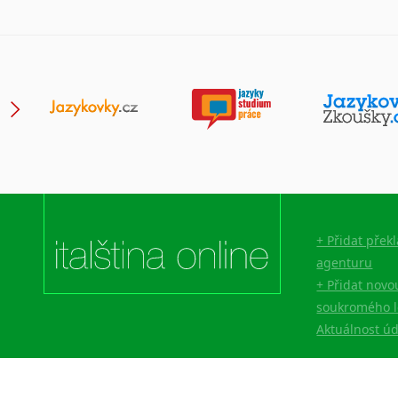
+ Přidat přek
agenturu
+ Přidat novo
soukromého l
Aktuálnost ú