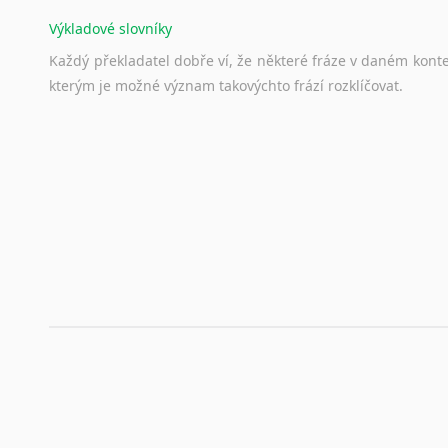
Výkladové slovníky
Každý
překladatel
dobře
ví,
že
některé
fráze
v
daném
kont
kterým
je
možné
význam
takovýchto
frází
rozklíčovat.
Srovnávací slovníky
Úkolem
srovnávacích
slovníků
je
vyhledat
vhodná
synony
vždy
po
ruce.
Korektory pravopisu pro překladatele
Každý dělá chyby a překlepy a kdo tvrdí, že ne, neříká p
využití moderního softwaru, jenž pravopisné, gramatické n
automaticky opravit.
Rady a návody pro překladatele
Toužíte započít překladatelskou dráhu, ale nevíte, jak na 
raději kvůli osobnímu perfekcionismu, vlastnosti každému p