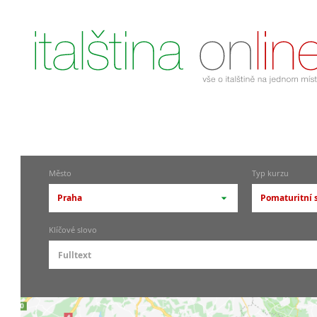
Město
Typ kurzu
Praha
Pomaturitní 
-- vyberte město --
-- vyberte
Klíčové slovo
pražské městské části
základní
Praha
Skupino
Praha 1
Individ
Praha 4
Firemní