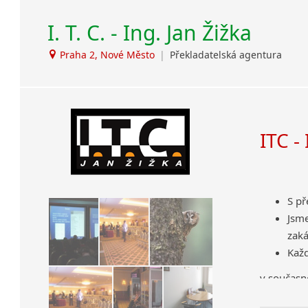
I. T. C. - Ing. Jan Žižka
Praha 2, Nové Město
|
Překladatelská agentura
ITC -
S p
Jsm
zaká
Každ
v současno
Vážíme si 