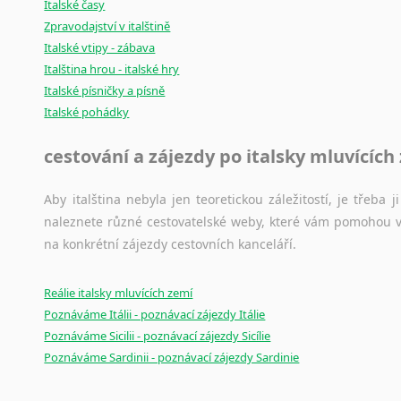
Italské časy
Zpravodajství v italštině
Italské vtipy - zábava
Italština hrou - italské hry
Italské písničky a písně
Italské pohádky
cestování a zájezdy po italsky mluvících
Aby italština nebyla jen teoretickou záležitostí, je třeba j
naleznete různé cestovatelské weby, které vám pomohou vy
na konkrétní zájezdy cestovních kanceláří.
Reálie italsky mluvících zemí
Poznáváme Itálii - poznávací zájezdy Itálie
Poznáváme Sicilii - poznávací zájezdy Sicílie
Poznáváme Sardinii - poznávací zájezdy Sardinie