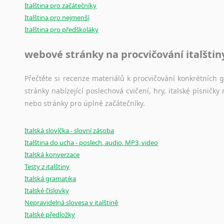
Italština pro začátečníky
Italština pro nejmenší
Italština pro předškoláky
webové stránky na procvičování italštin
Přečtěte si recenze materiálů k procvičování konkrétních gra
stránky nabízející poslechová cvičení, hry, italské písni
nebo stránky pro úplné začátečníky.
Italská slovíčka - slovní zásoba
Italština do ucha - poslech, audio, MP3, video
Italská konverzace
Testy z italštiny
Italská gramatika
Italské číslovky
Nepravidelná slovesa v italštině
Italské předložky