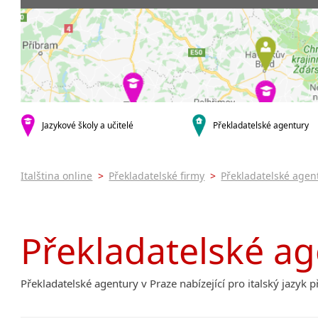
Praha 3
Soudní tlu
Praha 4
Praha 5
krajská města
Brno
Ostrava
Hradec Králové
Jazykové školy a učitelé
Překladatelské agentury
Zlín
Jihlava
malá města podle abecedy
Italština online
>
Překladatelské firmy
>
Překladatelské agen
Brandýs nad Labem-Stará
Boleslav
Citonice
Překladatelské ag
Dačice
Příbram
Roudnice nad Labem
Překladatelské agentury v Praze nabízející pro italský jazyk 