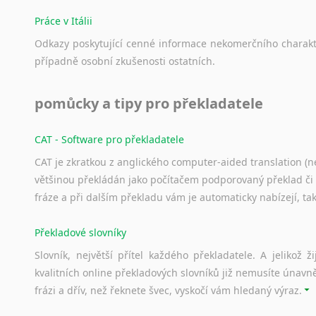
Práce v Itálii
Odkazy
poskytující
cenné
informace
nekomerčního
charak
případně
osobní
zkušenosti
ostatních.
pomůcky a tipy pro překladatele
CAT - Software pro překladatele
CAT je zkratkou z anglického computer-aided translation (ne
většinou překládán jako počítačem podporovaný překlad či
fráze a při dalším překladu vám je automaticky nabízejí, ta
Překladové slovníky
Slovník, největší přítel každého překladatele. A jelikož
kvalitních online překladových slovníků již nemusíte únavn
frázi a dřív, než řeknete švec, vyskočí vám hledaný výraz.