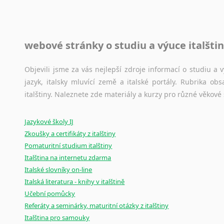
raději zkontrolovat? V takovém případě jste na správném mí
Jazykové korpusy
webové stránky o studiu a výuce italšti
Jazykový korpus je elektronický soubor autentických tex
korpusů, jež umožňují třeba vyhledávání slov a slovních spo
původního zdroje textu.
Objevili jsme za vás nejlepší zdroje informací o studiu a
jazyk, italsky mluvící země a italské portály. Rubrika o
Ostatní pomůcky pro překladatele
italštiny. Naleznete zde materiály a kurzy pro různé věkové
Mix
pomůcek,
jež
mají
potenciál
pomoci
překladateli
v
je
Jazykové školy IJ
poradny
a
pravidla
pravopisu
nebo
stylistické
příručky.
Zkoušky a certifikáty z italštiny
Pomaturitní studium italštiny
Italština na internetu zdarma
Italské slovníky on-line
Italská literatura - knihy v italštině
Učební pomůcky
Referáty a seminárky, maturitní otázky z italštiny
Italština pro samouky