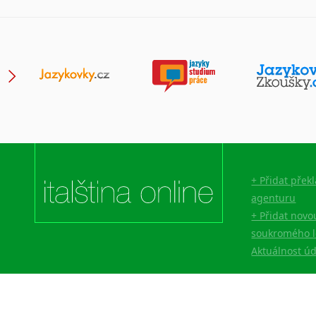
+ Přidat přek
agenturu
+ Přidat novo
soukromého l
Aktuálnost ú