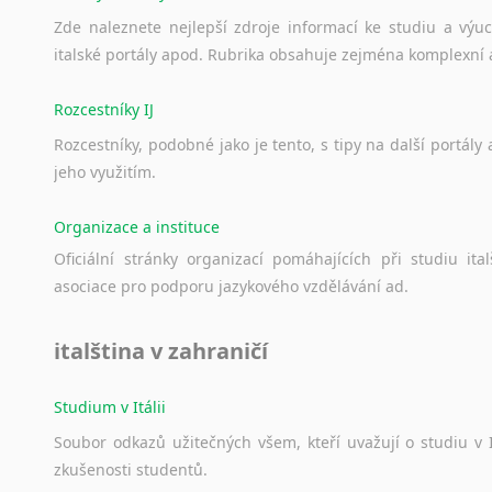
Zde
naleznete
nejlepší
zdroje
informací
ke
studiu
a
výu
italské
portály
apod.
Rubrika
obsahuje
zejména
komplexní
Rozcestníky IJ
Rozcestníky,
podobné
jako
je
tento,
s
tipy
na
další
portály
jeho
využitím.
Organizace a instituce
Oficiální
stránky
organizací
pomáhajících
při
studiu
ital
asociace
pro
podporu
jazykového
vzdělávání
ad.
italština v zahraničí
Studium v Itálii
Soubor
odkazů
užitečných
všem,
kteří
uvažují
o
studiu
v
zkušenosti
studentů.