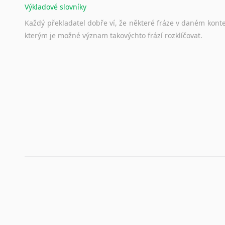
Výkladové slovníky
Každý
překladatel
dobře
ví,
že
některé
fráze
v
daném
kont
kterým
je
možné
význam
takovýchto
frází
rozklíčovat.
Srovnávací slovníky
Úkolem
srovnávacích
slovníků
je
vyhledat
vhodná
synony
vždy
po
ruce.
Korektory pravopisu pro překladatele
Každý dělá chyby a překlepy a kdo tvrdí, že ne, neříká p
využití moderního softwaru, jenž pravopisné, gramatické n
automaticky opravit.
Rady a návody pro překladatele
Toužíte započít překladatelskou dráhu, ale nevíte, jak na 
raději kvůli osobnímu perfekcionismu, vlastnosti každému p