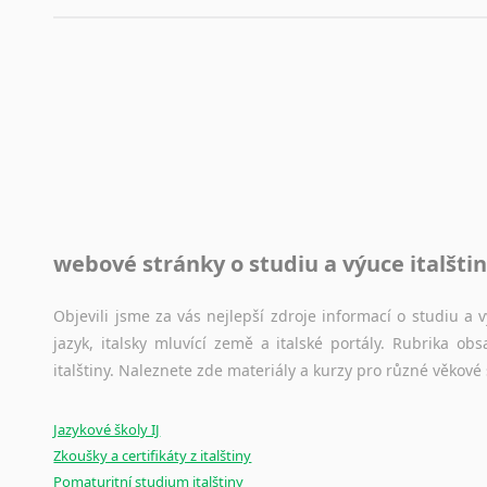
využití moderního softwaru, jenž pravopisné, gramatické n
automaticky opravit.
Rady a návody pro překladatele
Toužíte započít překladatelskou dráhu, ale nevíte, jak na 
raději kvůli osobnímu perfekcionismu, vlastnosti každému p
raději zkontrolovat? V takovém případě jste na správném mí
Jazykové korpusy
webové stránky o studiu a výuce italšti
Jazykový korpus je elektronický soubor autentických tex
korpusů, jež umožňují třeba vyhledávání slov a slovních spo
původního zdroje textu.
Objevili jsme za vás nejlepší zdroje informací o studiu a
jazyk, italsky mluvící země a italské portály. Rubrika o
Ostatní pomůcky pro překladatele
italštiny. Naleznete zde materiály a kurzy pro různé věkové
Mix
pomůcek,
jež
mají
potenciál
pomoci
překladateli
v
je
Jazykové školy IJ
poradny
a
pravidla
pravopisu
nebo
stylistické
příručky.
Zkoušky a certifikáty z italštiny
Pomaturitní studium italštiny