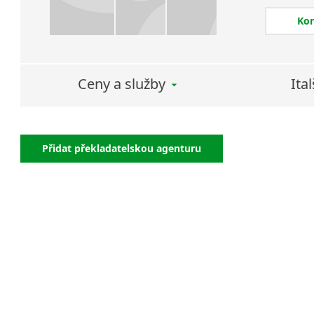
Ko
Naší prio
s důvěrou
Lingua i
vstřícná
Ceny a služby
Ita
Za důleži
které ctí
Lingua ne
Přidat překladatelskou agenturu
důvěra a 