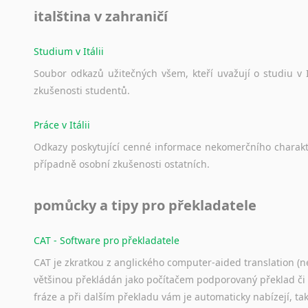
italština v zahraničí
Studium v Itálii
Soubor
odkazů
užitečných
všem,
kteří
uvažují
o
studiu
v
zkušenosti
studentů.
Práce v Itálii
Odkazy
poskytující
cenné
informace
nekomerčního
charak
případně
osobní
zkušenosti
ostatních.
pomůcky a tipy pro překladatele
CAT - Software pro překladatele
CAT je zkratkou z anglického computer-aided translation (ne
většinou překládán jako počítačem podporovaný překlad či
fráze a při dalším překladu vám je automaticky nabízejí, ta