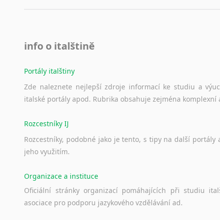
info o italštině
Portály italštiny
Zde
naleznete
nejlepší
zdroje
informací
ke
studiu
a
výu
italské
portály
apod.
Rubrika
obsahuje
zejména
komplexní
Rozcestníky IJ
Rozcestníky,
podobné
jako
je
tento,
s
tipy
na
další
portály
jeho
využitím.
Organizace a instituce
Oficiální
stránky
organizací
pomáhajících
při
studiu
ital
asociace
pro
podporu
jazykového
vzdělávání
ad.