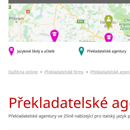
Praha 3
Soudní tlu
Praha 4
Praha 5
krajská města
Brno
Ostrava
Hradec Králové
Jazykové školy a učitelé
Překladatelské agentury
Zlín
Jihlava
malá města podle abecedy
Italština online
>
Překladatelské firmy
>
Překladatelské agen
Brandýs nad Labem-Stará
Boleslav
Citonice
Překladatelské ag
Dačice
Příbram
Roudnice nad Labem
Překladatelské agentury ve Zlíně nabízející pro italský jazyk