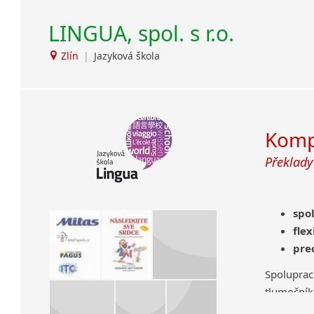
LINGUA, spol. s r.o.
Zlín
|
Jazyková škola
Kompl
Překlady
spo
flex
pre
Spolupra
tlumoční
kterými se