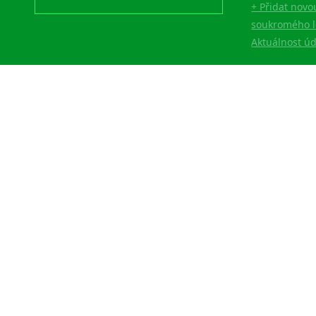
+ Přidat novo
soukromého l
Aktuálnost ú