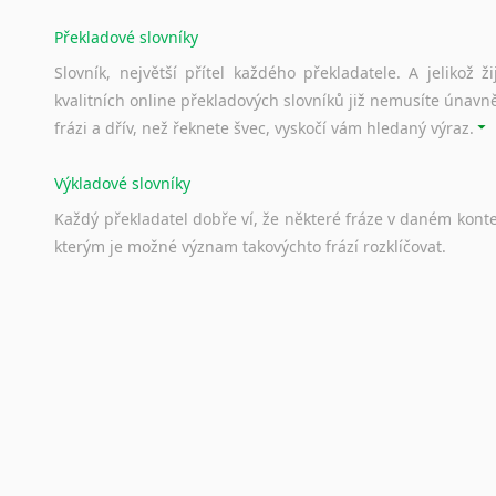
Překladové slovníky
Slovník, největší přítel každého překladatele. A jelikož
kvalitních online překladových slovníků již nemusíte únavn
frázi a dřív, než řeknete švec, vyskočí vám hledaný výraz.
Výkladové slovníky
Každý
překladatel
dobře
ví,
že
některé
fráze
v
daném
kont
kterým
je
možné
význam
takovýchto
frází
rozklíčovat.
Srovnávací slovníky
Úkolem
srovnávacích
slovníků
je
vyhledat
vhodná
synony
vždy
po
ruce.
Korektory pravopisu pro překladatele
Každý dělá chyby a překlepy a kdo tvrdí, že ne, neříká p