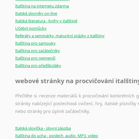
Italština na internetu zdarma
Italské slovníky on-line
Italská literatura - knihy v italštině
Učební pomůcky
Referáty a seminárky, maturitní otázky z italštiny
Italština pro samouky
Italština pro začátečníky
Italština pro nejmenší
Italština pro předškoláky
webové stránky na procvičování italštin
Přečtěte si recenze materiálů k procvičování konkrétních gra
stránky nabízející poslechová cvičení, hry, italské písni
nebo stránky pro úplné začátečníky.
Italská slovíčka - slovní zásoba
Italština do ucha - poslech, audio, MP3, video