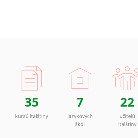
35
7
22
kurzů italštiny
jazykových
učitelů
škol
italštiny