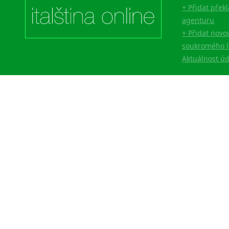
+ Přidat přek
agenturu
+ Přidat novo
soukromého l
Aktuálnost ú