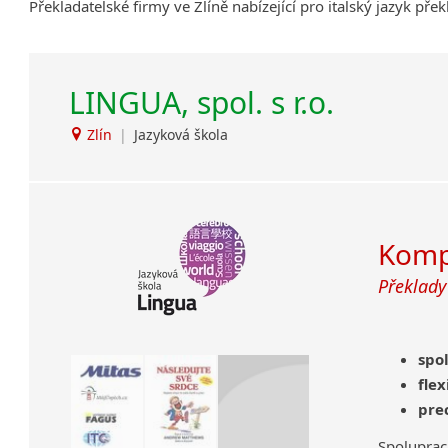
Překladatelské firmy ve Zlíně nabízející pro italský jazyk pře
LINGUA, spol. s r.o.
Zlín
|
Jazyková škola
Kompl
Překlady
spo
flex
pre
Spolupra