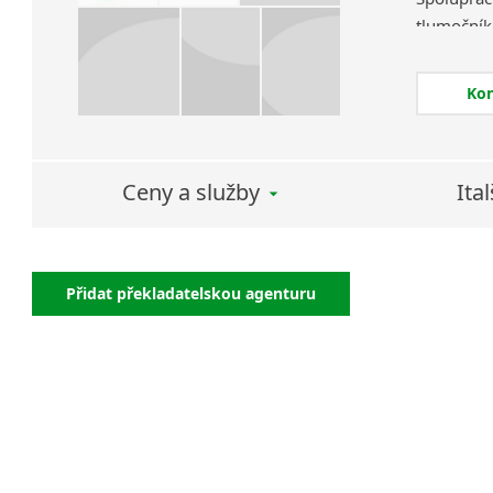
tlumoční
kterými se
Ko
Naší prio
s důvěrou
Lingua i
vstřícná
Ceny a služby
Ita
Za důleži
které ctí
Lingua ne
Přidat překladatelskou agenturu
důvěra a 