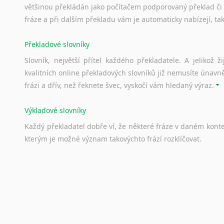
většinou překládán jako počítačem podporovaný překlad či
fráze a při dalším překladu vám je automaticky nabízejí, ta
Překladové slovníky
Slovník, největší přítel každého překladatele. A jelikož
kvalitních online překladových slovníků již nemusíte únavn
frázi a dřív, než řeknete švec, vyskočí vám hledaný výraz.
Výkladové slovníky
Každý
překladatel
dobře
ví,
že
některé
fráze
v
daném
kont
kterým
je
možné
význam
takovýchto
frází
rozklíčovat.
Srovnávací slovníky
Úkolem
srovnávacích
slovníků
je
vyhledat
vhodná
synony
vždy
po
ruce.
Korektory pravopisu pro překladatele