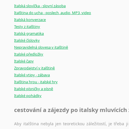
Italská slovíčka - slovní zásoba
Italština do ucha - poslech, audio, MP3, video
Italská konverzace
Testy z italštiny
Italská gramatika
Italské číslovky
Nepravidelná slovesa v italštině
Italské předložky
Italské časy
Zpravodajství v italštině
Italské vtipy - zábava
Italština hrou - italské hry
Italské písničky a písně
Italské pohádky
cestování a zájezdy po italsky mluvících
Aby italština nebyla jen teoretickou záležitostí, je třeba j