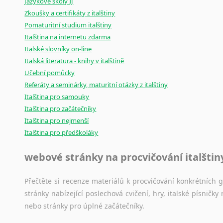
Jazykové školy IJ
poradny
a
pravidla
pravopisu
nebo
stylistické
příručky.
Zkoušky a certifikáty z italštiny
Pomaturitní studium italštiny
Italština na internetu zdarma
Italské slovníky on-line
Italská literatura - knihy v italštině
Učební pomůcky
Referáty a seminárky, maturitní otázky z italštiny
Italština pro samouky
Italština pro začátečníky
Italština pro nejmenší
Italština pro předškoláky
webové stránky na procvičování italštin
Přečtěte si recenze materiálů k procvičování konkrétních gra
stránky nabízející poslechová cvičení, hry, italské písni
nebo stránky pro úplné začátečníky.