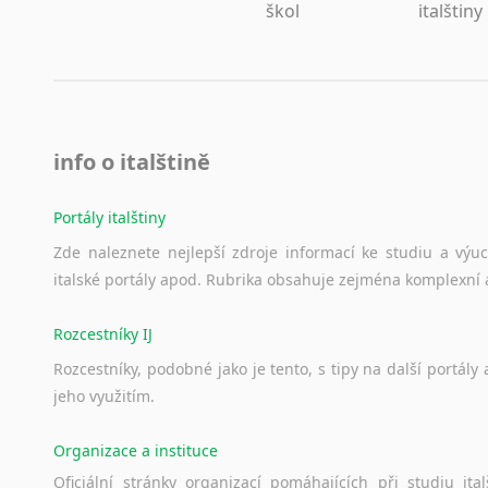
škol
italštiny
info o italštině
Portály italštiny
Zde
naleznete
nejlepší
zdroje
informací
ke
studiu
a
výu
italské
portály
apod.
Rubrika
obsahuje
zejména
komplexní
Rozcestníky IJ
Rozcestníky,
podobné
jako
je
tento,
s
tipy
na
další
portály
jeho
využitím.
Organizace a instituce
Oficiální
stránky
organizací
pomáhajících
při
studiu
ital