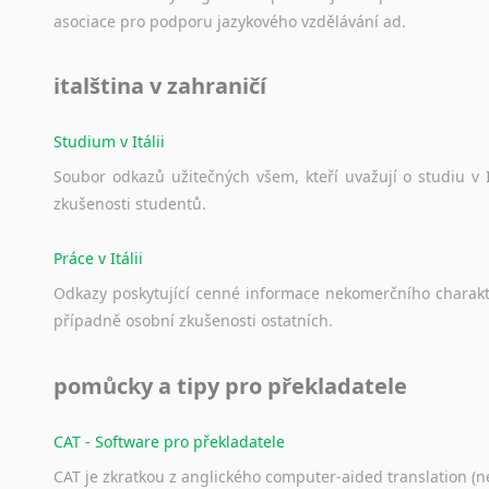
asociace
pro
podporu
jazykového
vzdělávání
ad.
italština v zahraničí
Studium v Itálii
Soubor
odkazů
užitečných
všem,
kteří
uvažují
o
studiu
v
zkušenosti
studentů.
Práce v Itálii
Odkazy
poskytující
cenné
informace
nekomerčního
charak
případně
osobní
zkušenosti
ostatních.
pomůcky a tipy pro překladatele
CAT - Software pro překladatele
CAT je zkratkou z anglického computer-aided translation (ne