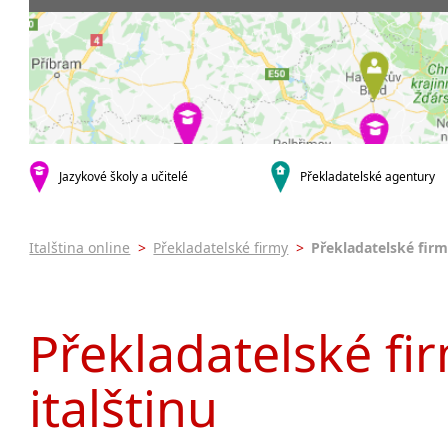
Praha 3
Soudní tlu
Praha 4
Praha 5
krajská města
Brno
Ostrava
Hradec Králové
Jazykové školy a učitelé
Překladatelské agentury
Zlín
Jihlava
malá města podle abecedy
Italština online
>
Překladatelské firmy
>
Překladatelské firm
Brandýs nad Labem-Stará
Boleslav
Citonice
Překladatelské fir
Dačice
Příbram
italštinu
Roudnice nad Labem