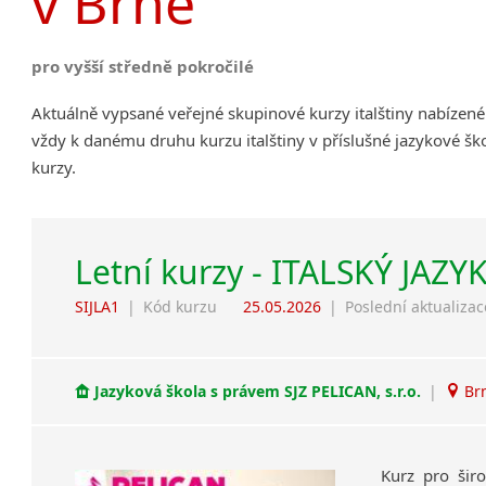
v Brně
pro vyšší středně pokročilé
Aktuálně vypsané veřejné skupinové kurzy italštiny nabízen
vždy k danému druhu kurzu italštiny v příslušné jazykové šk
kurzy.
Letní kurzy - ITALSKÝ JAZY
SIJLA1
|
Kód kurzu
25.05.2026
|
Poslední aktualizac
Jazyková škola s právem SJZ PELICAN, s.r.o.
|
Brn
Kurz pro šir