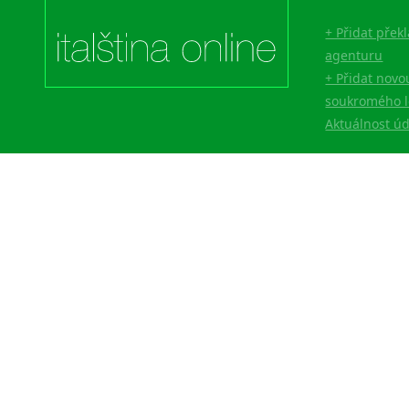
+ Přidat přek
agenturu
+ Přidat novo
soukromého l
Aktuálnost ú