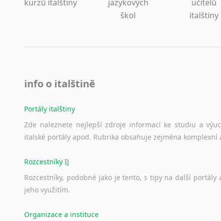
kurzů italštiny
jazykových
učitelů
škol
italštiny
info o italštině
Portály italštiny
Zde
naleznete
nejlepší
zdroje
informací
ke
studiu
a
výu
italské
portály
apod.
Rubrika
obsahuje
zejména
komplexní
Rozcestníky IJ
Rozcestníky,
podobné
jako
je
tento,
s
tipy
na
další
portály
jeho
využitím.
Organizace a instituce