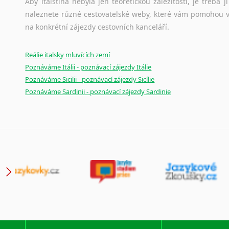
Aby italština nebyla jen teoretickou záležitostí, je třeba j
naleznete různé cestovatelské weby, které vám pomohou vy
na konkrétní zájezdy cestovních kanceláří.
Reálie italsky mluvících zemí
Poznáváme Itálii - poznávací zájezdy Itálie
Poznáváme Sicilii - poznávací zájezdy Sicílie
Poznáváme Sardinii - poznávací zájezdy Sardinie