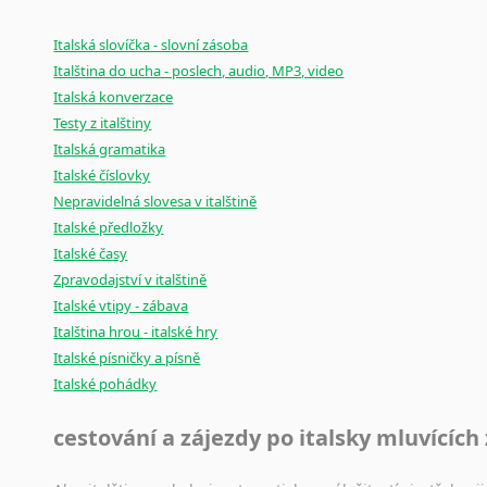
Italská slovíčka - slovní zásoba
Italština do ucha - poslech, audio, MP3, video
Italská konverzace
Testy z italštiny
Italská gramatika
Italské číslovky
Nepravidelná slovesa v italštině
Italské předložky
Italské časy
Zpravodajství v italštině
Italské vtipy - zábava
Italština hrou - italské hry
Italské písničky a písně
Italské pohádky
cestování a zájezdy po italsky mluvících