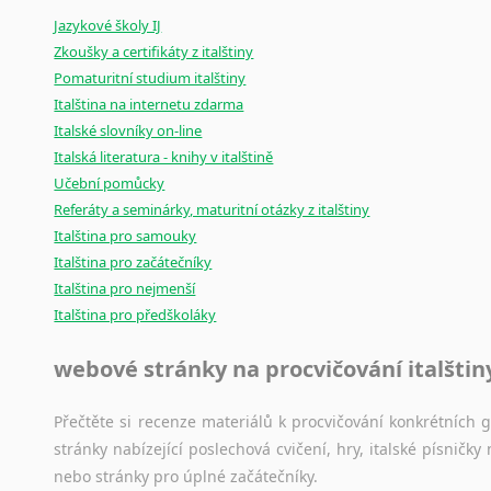
Mix
pomůcek,
jež
mají
potenciál
pomoci
překladateli
v
je
Jazykové školy IJ
poradny
a
pravidla
pravopisu
nebo
stylistické
příručky.
Zkoušky a certifikáty z italštiny
Pomaturitní studium italštiny
Italština na internetu zdarma
Italské slovníky on-line
Italská literatura - knihy v italštině
Učební pomůcky
Referáty a seminárky, maturitní otázky z italštiny
Italština pro samouky
Italština pro začátečníky
Italština pro nejmenší
Italština pro předškoláky
webové stránky na procvičování italštin
Přečtěte si recenze materiálů k procvičování konkrétních gra
stránky nabízející poslechová cvičení, hry, italské písni
nebo stránky pro úplné začátečníky.