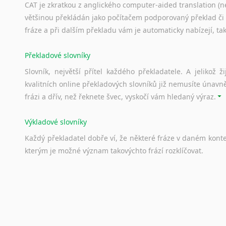
CAT je zkratkou z anglického computer-aided translation (ne
většinou překládán jako počítačem podporovaný překlad či
fráze a při dalším překladu vám je automaticky nabízejí, ta
Překladové slovníky
Slovník, největší přítel každého překladatele. A jelikož
kvalitních online překladových slovníků již nemusíte únavn
frázi a dřív, než řeknete švec, vyskočí vám hledaný výraz.
Výkladové slovníky
Každý
překladatel
dobře
ví,
že
některé
fráze
v
daném
kont
kterým
je
možné
význam
takovýchto
frází
rozklíčovat.
Srovnávací slovníky
Úkolem
srovnávacích
slovníků
je
vyhledat
vhodná
synony
vždy
po
ruce.