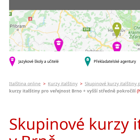
Praha 5
3-4 hodiny týdně
Dopolední
Pomaturi
Praha 7
9-14 hodin týdně
Odpolední
kurzy s ve
Praha 9
20 a více hodin týdně
Večerní (z
Online k
Praha 10
Noční (od
Letní kur
krajská města
Celodenní
Intenzivn
Brno
specifické
Plzeň
Italština
malá města podle abecedy
Jazykové školy a učitelé
Překladatelské agentury
Konverza
Most
Italština online
>
Kurzy italštiny
>
Skupinové kurzy italštiny 
kurzy italštiny pro veřejnost Brno + vyšší středně pokročilí
(
Skupinové kurzy it