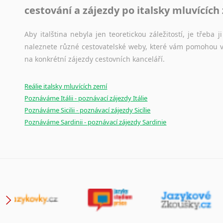
cestování a zájezdy po italsky mluvících
Aby italština nebyla jen teoretickou záležitostí, je třeba j
naleznete různé cestovatelské weby, které vám pomohou vy
na konkrétní zájezdy cestovních kanceláří.
Reálie italsky mluvících zemí
Poznáváme Itálii - poznávací zájezdy Itálie
Poznáváme Sicilii - poznávací zájezdy Sicílie
Poznáváme Sardinii - poznávací zájezdy Sardinie