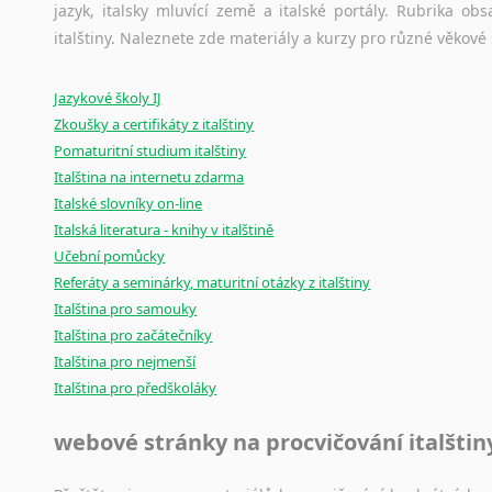
jazyk, italsky mluvící země a italské portály. Rubrika o
Ostatní pomůcky pro překladatele
italštiny. Naleznete zde materiály a kurzy pro různé věkové
Mix
pomůcek,
jež
mají
potenciál
pomoci
překladateli
v
je
Jazykové školy IJ
poradny
a
pravidla
pravopisu
nebo
stylistické
příručky.
Zkoušky a certifikáty z italštiny
Pomaturitní studium italštiny
Italština na internetu zdarma
Italské slovníky on-line
Italská literatura - knihy v italštině
Učební pomůcky
Referáty a seminárky, maturitní otázky z italštiny
Italština pro samouky
Italština pro začátečníky
Italština pro nejmenší
Italština pro předškoláky
webové stránky na procvičování italštin