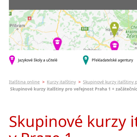
Praha 5
3-4 hodiny týdně
Dopolední
Pomaturi
Praha 7
9-14 hodin týdně
Odpolední
kurzy s ve
Praha 9
20 a více hodin týdně
Večerní (z
Online k
Praha 10
Noční (od
Letní kur
krajská města
Celodenní
Intenzivn
Brno
specifické
Plzeň
Italština
malá města podle abecedy
Jazykové školy a učitelé
Překladatelské agentury
Konverza
Most
Italština online
>
Kurzy italštiny
>
Skupinové kurzy italštiny 
Skupinové kurzy italštiny pro veřejnost Praha 1 + začátečníc
Skupinové kurzy it