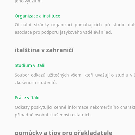
jeho
využitím.
Organizace a instituce
Oficiální
stránky
organizací
pomáhajících
při
studiu
ital
asociace
pro
podporu
jazykového
vzdělávání
ad.
italština v zahraničí
Studium v Itálii
Soubor
odkazů
užitečných
všem,
kteří
uvažují
o
studiu
v
zkušenosti
studentů.
Práce v Itálii
Odkazy
poskytující
cenné
informace
nekomerčního
charak
případně
osobní
zkušenosti
ostatních.
pomůcky a tipy pro překladatele