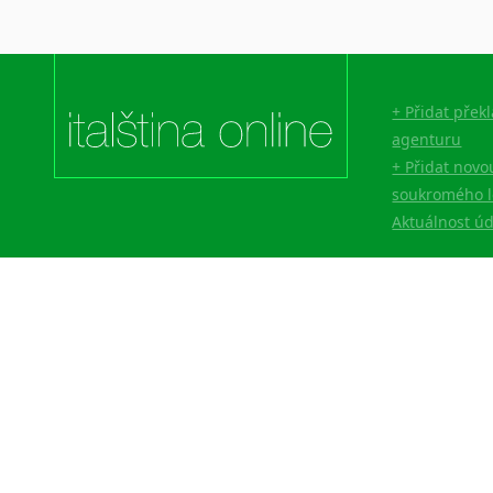
+ Přidat přek
agenturu
+ Přidat novo
soukromého l
Aktuálnost ú