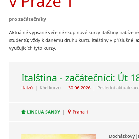
v Praze 1
pro začátečníky
Aktuálně vypsané veřejné skupinové kurzy italštiny nabízen
studentů; vždy k danému druhu kurzu italštiny v příslušné j
vyučujících tyto kurzy.
Italština - začátečníci: Út 1
italzú
|
Kód kurzu
30.06.2026
|
Poslední aktualizac
LINGUA SANDY
|
Praha 1
Docházkový
j