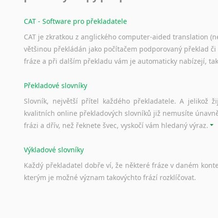
CAT - Software pro překladatele
CAT je zkratkou z anglického computer-aided translation (ne
většinou překládán jako počítačem podporovaný překlad či
fráze a při dalším překladu vám je automaticky nabízejí, ta
Překladové slovníky
Slovník, největší přítel každého překladatele. A jelikož
kvalitních online překladových slovníků již nemusíte únavn
frázi a dřív, než řeknete švec, vyskočí vám hledaný výraz.
Výkladové slovníky
Každý
překladatel
dobře
ví,
že
některé
fráze
v
daném
kont
kterým
je
možné
význam
takovýchto
frází
rozklíčovat.
Srovnávací slovníky