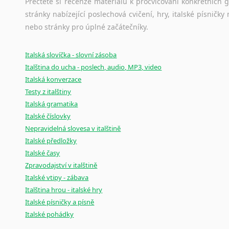
Přečtěte si recenze materiálů k procvičování konkrétních gra
stránky nabízející poslechová cvičení, hry, italské písni
nebo stránky pro úplné začátečníky.
Italská slovíčka - slovní zásoba
Italština do ucha - poslech, audio, MP3, video
Italská konverzace
Testy z italštiny
Italská gramatika
Italské číslovky
Nepravidelná slovesa v italštině
Italské předložky
Italské časy
Zpravodajství v italštině
Italské vtipy - zábava
Italština hrou - italské hry
Italské písničky a písně
Italské pohádky