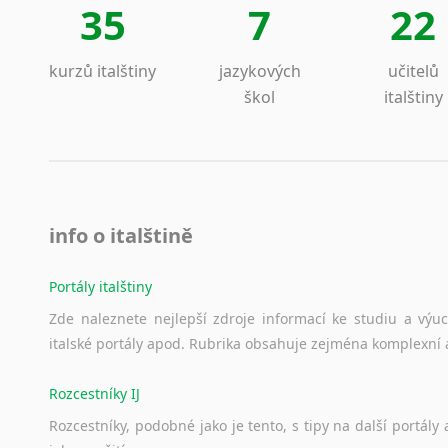
35
7
22
kurzů italštiny
jazykových
učitelů
škol
italštiny
info o italštině
Portály italštiny
Zde
naleznete
nejlepší
zdroje
informací
ke
studiu
a
výu
italské
portály
apod.
Rubrika
obsahuje
zejména
komplexní
Rozcestníky IJ
Rozcestníky,
podobné
jako
je
tento,
s
tipy
na
další
portály