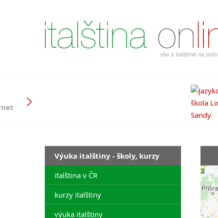
rnet
Výuka italštiny - školy, kurzy
italština v ČR
kurzy italštiny
výuka italštiny