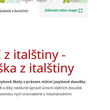
Zobrazit celou mapu
ladatelé a tlumočníci
z italštiny -
ka z italštiny
zykové školy s právem státní jazykové zkoušky
.
ině a díky nedávné úpravě úrovní státních zkoušek
uzemsku nyní srovnatelné s mezinárodními