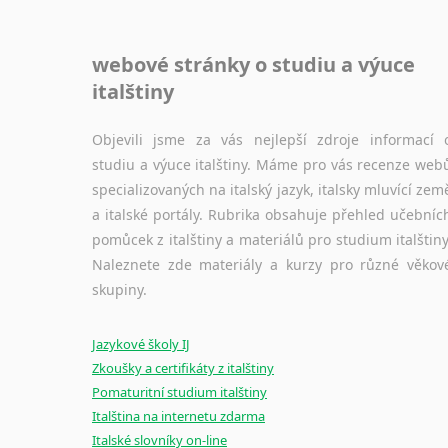
webové stránky o studiu a výuce
italštiny
Objevili jsme za vás nejlepší zdroje informací 
studiu a výuce italštiny. Máme pro vás recenze web
specializovaných na italský jazyk, italsky mluvící zem
a italské portály. Rubrika obsahuje přehled učebníc
pomůcek z italštiny a materiálů pro studium italštiny
Naleznete zde materiály a kurzy pro různé věkov
skupiny.
Jazykové školy IJ
Zkoušky a certifikáty z italštiny
Pomaturitní studium italštiny
Italština na internetu zdarma
Italské slovníky on-line