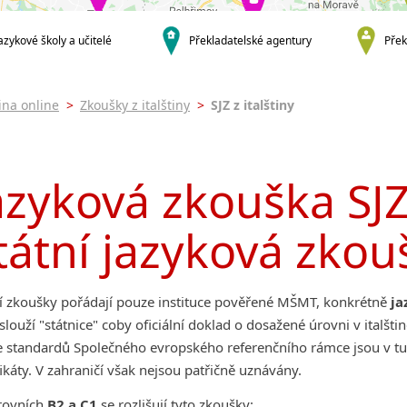
azykové školy a učitelé
Překladatelské agentury
Přek
tina online
>
Zkoušky z italštiny
>
SJZ z italštiny
azyková zkouška SJZ 
tátní jazyková zkouš
ní zkoušky pořádají pouze instituce pověřené MŠMT, konkrétně
ja
slouží "státnice" coby oficiální doklad o dosažené úrovni v italšt
e standardů Společného evropského referenčního rámce jsou v t
fikáty. V zahraničí však nejsou patřičně uznávány.
rovních
B2 a C1
se rozlišují tyto zkoušky: