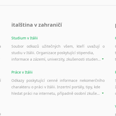
italština v zahraničí
Studium v Itálii
a
Soubor odkazů užitečných všem, kteří uvažují o
studiu v Itálii. Organizace poskytující stipendia,
informace a zázemí, univerzity, zkušenosti studentů.
Práce v Itálii
í
Odkazy poskytující cenné informace nekomerčního
charakteru o práci v Itálii. Inzertní portály, tipy, kde
hledat práci na internetu, případně osobní zkušenosti ostatních.
u