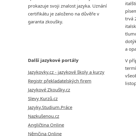
italš
prokazuje svoji znalost jazyka. Uznání
písem
certifikátu je založeno na důvěře v
trvá 
garanta zkoušky.
itals
tlumo
dotýk
a op
Další jazykové portály
V pří
termí
Jazykovky.cz - jazykové školy a kurzy
všeob
Registr překladatelských firem
listo
Jazykové Zkoušky.cz
Slevy Kurzů.cz
Jazyky.Studium.Práce
Nazkušenou.cz
Angličtina Online
Němčina Online