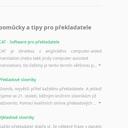
pomůcky a tipy pro překladatele
CAT - Software pro překladatele
CAT je zkratkou z anglického computer-aided
translation (nebo také jindy computer-assisted
translation). Do češtiny je tento termín většinou překládán jako počítačem podporovaný překlad či překlad podporovaný počítačem. Nástroje CAT ukládají překládané fráze a při dalším překladu vám je automaticky nabízejí, takže se již nemusíte zdržovat s jejich dalším překládáním.
Překladové slovníky
Slovník, největší přítel každého překladatele. A jelikož
žijeme ve 21. století, běžným knižním slovníkům již
odzvonilo. Pomocí kvalitních online překladových slovníků již nemusíte únavně listovat alfabetickým schématem uspořádání, stačí napsat vstupní frázi a dřív, než řeknete švec, vyskočí vám hledaný výraz.
Výkladové slovníky
Každý překladatel dobře ví, že některé fráze v daném