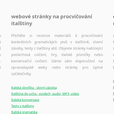
webové stránky na procvičování
italštiny
o
Přečtěte si recenze materiálů k procvičování
ů
konkrétních gramatických jevů v italštině, slovní
ě
zásoby, testy z italštiny atd. Objevte stránky nabízející
h
poslechová cvičení, hry, italské písničky nebo
.
konverzační cvičení. Dáme vám doporučení na
é
zpravodajské weby nebo stránky pro úplné
začátečníky.
Italská slovíčka - slovní zásoba
Italština do ucha - poslech, audio, MP3, video
Italská konverzace
Testy z italštiny
Italská gramatika