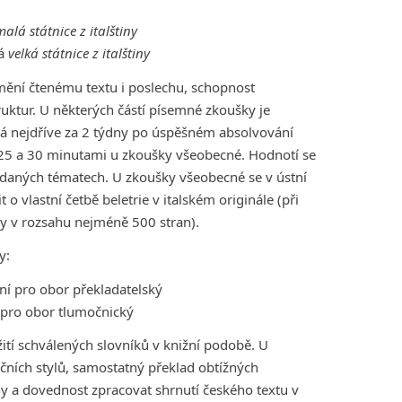
malá státnice z italštiny
ná
velká státnice z italštiny
mění čtenému textu i poslechu, schopnost
uktur. U některých částí písemné zkoušky je
á nejdříve za 2 týdny po úspěšném absolvování
 25 a 30 minutami u zkoušky všeobecné. Hodnotí se
 daných tématech. U zkoušky všeobecné se v ústní
 o vlastní četbě beletrie v italském originále (při
y v rozsahu nejméně 500 stran).
y:
lní pro obor překladatelský
í pro obor tlumočnický
ití schválených slovníků v knižní podobě. U
čních stylů, samostatný překlad obtížných
tiny a dovednost zpracovat shrnutí českého textu v