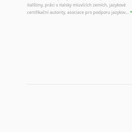
italštiny, práci v italsky mluvících zemích, jazykové
certifikační autority, asociace pro podporu jazykového vzdělávání ad.