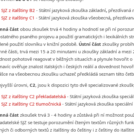
SJZ z italštiny B2
- Státní jazyková zkouška základní
,
přezdívaná
SJZ z italštiny C1
- Státní jazyková zkouška všeobecná
,
přezdíva
mná část
obou zkoušek trvá 4 hodiny a hodnotí se při ní porozu
tatného psaného projevu a použití gramatických i lexikálních str
ené použití slovníku v knižní podobě.
Ústní část
zkoušky probíh
mné části, trvá mezi 15 a 20 minutami u zkoušky základní a mezi
nost pohotově reagovat v běžných situacích a plynule hovořit o
 navíc ověřuje znalost italských i českých reálií a dovednost hovořit
lášce na všeobecnou zkoušku uchazeč předkládá seznam této četb
jvyšší úrovni,
C2
, jsou k dispozici tyto dvě specializované zkoušk
SJZ z italštiny C2 překladatelská
- Státní jazyková zkouška speciá
SJZ z italštiny C2 tlumočnická
- Státní jazyková zkouška speciáln
mná část
zkoušek trvá 3 - 4 hodiny a zůstává při ní možnost použ
adatelské SJZ se testuje porozumění čteným textům různých funk
ých či odborných textů z italštiny do češtiny i z češtiny do italš