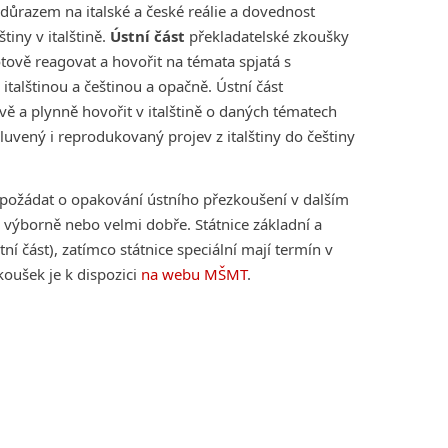
 důrazem na italské a české reálie a dovednost
tiny v italštině.
Ústní část
překladatelské zkoušky
ově reagovat a hovořit na témata spjatá s
italštinou a češtinou a opačně. Ústní část
ě a plynně hovořit v italštině o daných tématech
mluvený i reprodukovaný projev z italštiny do češtiny
 požádat o opakování ústního přezkoušení v dalším
výborně nebo velmi dobře. Státnice základní a
í část), zatímco státnice speciální mají termín v
oušek je k dispozici
na webu MŠMT
.