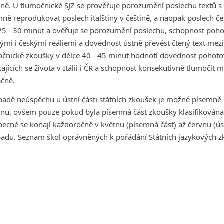
tině. U tlumočnické SJZ se prověřuje porozumění poslechu textů s
ně reprodukovat poslech italštiny v češtině, a naopak poslech češ
25 - 30 minut a ověřuje se porozumění poslechu, schopnost pohot
kými i českými reáliemi a dovednost ústně převést čtený text mezi 
čnické zkoušky v délce 40 - 45 minut hodnotí dovednost pohotov
ajících se života v Itálii i ČR a schopnost konsekutivně tlumočit 
ačně.
padě neúspěchu u ústní části státních zkoušek je možné písemně
nu, ovšem pouze pokud byla písemná část zkoušky klasifikována 
ecné se konají každoročně v květnu (písemná část) až červnu (ústn
padu. Seznam škol oprávněných k pořádání Státních jazykových zk