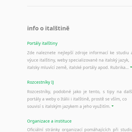
info o italštině
Portály italštiny
Zde naleznete nejlepší zdroje informací ke studiu 
výuce italštiny, weby specializované na italský jazyk,
italsky mluvící země, italské portály apod. Rubrika obsahuje zejména komplexní a maximálně kvalitní stránky využitelné ke studiu italštiny.
Rozcestníky IJ
Rozcestníky, podobné jako je tento, s tipy na dalš
portály a weby o Itálii i italštině, prostě se vším, co
souvisí s italským jazykem a jeho využitím.
Organizace a instituce
Oficiální stránky organizací pomáhajících při studi