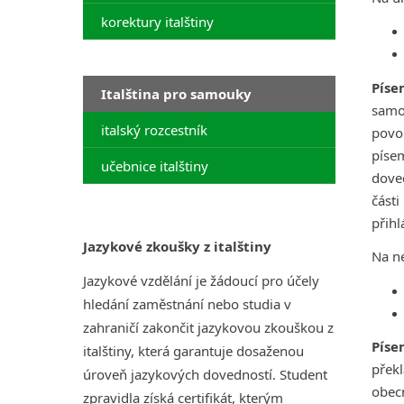
korektury italštiny
Píse
Italština pro samouky
samos
italský rozcestník
povol
píse
učebnice italštiny
doved
části
přih
Jazykové zkoušky z italštiny
Na ne
Jazykové vzdělání je žádoucí pro účely
hledání zaměstnání nebo studia v
zahraničí zakončit jazykovou zkouškou z
Píse
italštiny, která garantuje dosaženou
překl
úroveň jazykových dovedností. Student
obecn
zpravidla získá certifikát, kterým