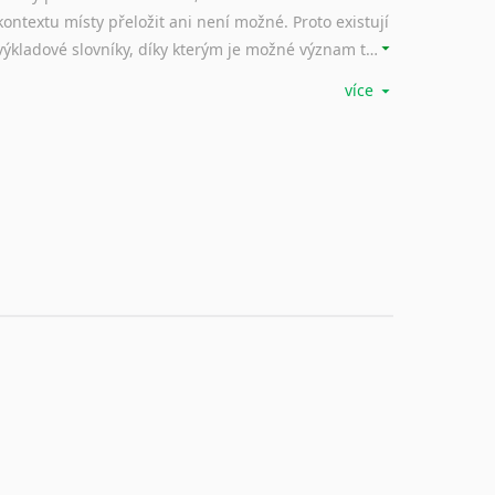
kontextu místy přeložit ani není možné. Proto existují
výkladové slovníky, díky kterým je možné význam takovýchto frází rozklíčovat.
více
Srovnávací slovníky
Úkolem srovnávacích slovníků je vyhledat vhodná
synonyma v daném kontextu, aby měl překladatel
široké možnosti záměny slov vždy po ruce.
Korektory pravopisu pro překladatele
Každý dělá chyby a překlepy a kdo tvrdí, že ne, neříká
pravdu. Překladatelé dneška na rozdíl od svých
předchůdců mají možnost využití moderního softwaru, jenž pravopisné, gramatické nebo stylistické chyby a všudypřítomné překlepy dokáže vyhledat a automaticky opravit.
Rady a návody pro překladatele
Toužíte započít překladatelskou dráhu, ale nevíte, jak
na tuto profesní dráhu nastoupit? Nebo základní