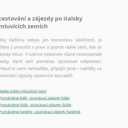
ponětí máte, chcete si však raději kvůli osobnímu perfekcionismu, vlastnosti každému překladateli blízké, kroky vedoucí k profesionálnímu překladatelství raději zkontrolovat? V takovém případě jste na správném místě.
Jazykové korpusy
cestování a zájezdy po italsky
Jazykový korpus je elektronický soubor autentických
mluvících zemích
textů (v psané nebo mluvené podobě). Existuje
spousta funkcí jazykových korpusů, jež umožňují třeba vyhledávání slov a slovních spojení v kontextu, zjištění frekvence výskytu v korpusu nebo zjištění původního zdroje textu.
Aby italština nebyla jen teoretickou záležitostí, je
třeba ji procvičit v praxi a poznat reálie zemí, kde se
Ostatní pomůcky pro překladatele
italsky mluví. V rubrice naleznete různé cestovatelské
weby, které vám pomohou vycestovat svépomocí.
Mix pomůcek, jež mají potenciál pomoci překladateli
Pokud si sami netroufáte, připojili jsme i nabídky na
v jeho činnosti. Může se jednat o technické pomůcky
konkrétní zájezdy cestovních kanceláří.
a software, jazykové poradny a pravidla pravopisu nebo stylistické příručky.
Reálie italsky mluvících zemí
Poznáváme Itálii - poznávací zájezdy Itálie
Poznáváme Sicilii - poznávací zájezdy Sicílie
Poznáváme Sardinii - poznávací zájezdy Sardinie