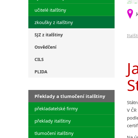
učitelé italštiny
J
zkoušky z italštiny
SJZ z italštiny
Italš
Osvědčení
CILS
J
PLIDA
S
Překlady a tlumočení italštiny
Stát
překladatelské firmy
V ČR 
podl
překlady italštiny
certi
tlumočení italštiny
Na ú