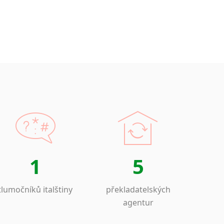
1
5
tlumočníků italštiny
překladatelských
agentur