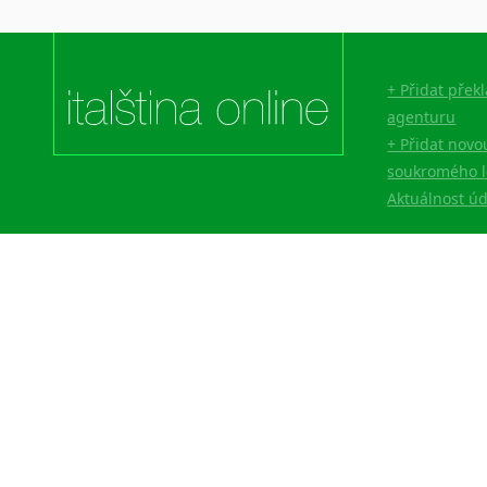
+ Přidat přek
agenturu
+ Přidat novo
soukromého l
Aktuálnost ú