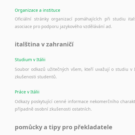
Organizace a instituce
Oficiální
stránky
organizací
pomáhajících
při
studiu
ital
asociace
pro
podporu
jazykového
vzdělávání
ad.
italština v zahraničí
Studium v Itálii
Soubor
odkazů
užitečných
všem,
kteří
uvažují
o
studiu
v
zkušenosti
studentů.
Práce v Itálii
Odkazy
poskytující
cenné
informace
nekomerčního
charak
případně
osobní
zkušenosti
ostatních.
pomůcky a tipy pro překladatele