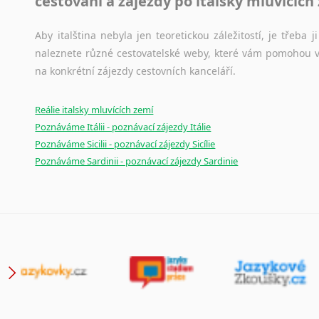
cestování a zájezdy po italsky mluvících
Aby italština nebyla jen teoretickou záležitostí, je třeba j
naleznete různé cestovatelské weby, které vám pomohou vy
na konkrétní zájezdy cestovních kanceláří.
Reálie italsky mluvících zemí
Poznáváme Itálii - poznávací zájezdy Itálie
Poznáváme Sicilii - poznávací zájezdy Sicílie
Poznáváme Sardinii - poznávací zájezdy Sardinie