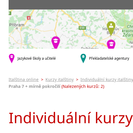
Praha 5
3-4 hodiny týdně
Dopolední
Pomatur
Praha 7
9-14 hodin týdně
Odpolední
kurzy s v
Praha 9
20 a více hodin týdně
Večerní (z
Online 
Praha 10
Noční (od
Letní k
krajská města
Celodenní
Intenzi
Brno
specifick
Plzeň
Italšti
malá města podle abecedy
Jazykové školy a učitelé
Překladatelské agentury
Konverz
Most
Italština online
>
Kurzy italštiny
>
Individuální kurzy italštin
Praha 7 + mírně pokročilí
(Nalezených kurzů: 2)
Individuální kurzy