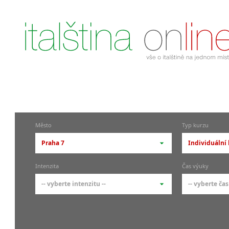
Město
Typ kurzu
Praha 7
Individuální 
-- vyberte město --
-- vyberte 
Intenzita
Čas výuky
pražské městské části
základní 
-- vyberte intenzitu --
-- vyberte čas
Praha
Kurzy i
skupin
Praha 1
-- vyberte intenzitu --
-- vyberte
Individ
Praha 4
1-2 hodiny týdně
Ranní (zač
Firemní