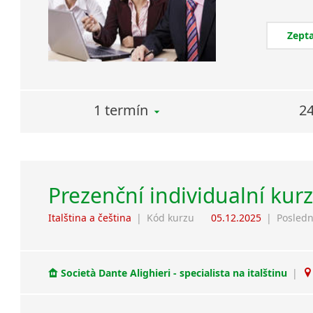
Zepta
1 termín
24
Prezenční individualní kurz
Italština a čeština
|
Kód kurzu
05.12.2025
|
Posledn
Società Dante Alighieri - specialista na italštinu
|