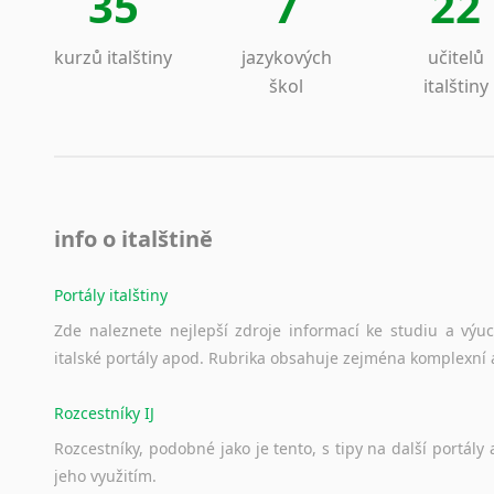
35
7
22
kurzů italštiny
jazykových
učitelů
škol
italštiny
info o italštině
Portály italštiny
Zde
naleznete
nejlepší
zdroje
informací
ke
studiu
a
výu
italské
portály
apod.
Rubrika
obsahuje
zejména
komplexní
Rozcestníky IJ
Rozcestníky,
podobné
jako
je
tento,
s
tipy
na
další
portály
jeho
využitím.