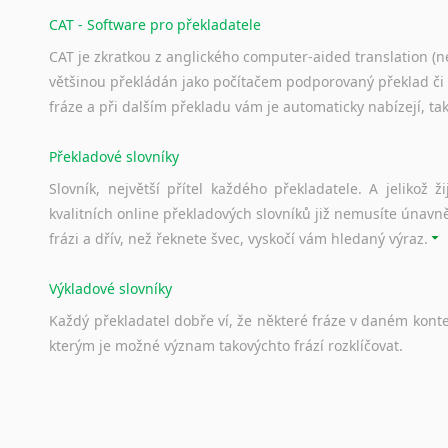
CAT - Software pro překladatele
CAT je zkratkou z anglického computer-aided translation (ne
většinou překládán jako počítačem podporovaný překlad či
fráze a při dalším překladu vám je automaticky nabízejí, ta
Překladové slovníky
Slovník, největší přítel každého překladatele. A jelikož
kvalitních online překladových slovníků již nemusíte únavn
frázi a dřív, než řeknete švec, vyskočí vám hledaný výraz.
Výkladové slovníky
Každý
překladatel
dobře
ví,
že
některé
fráze
v
daném
kont
kterým
je
možné
význam
takovýchto
frází
rozklíčovat.
Srovnávací slovníky
Úkolem
srovnávacích
slovníků
je
vyhledat
vhodná
synony