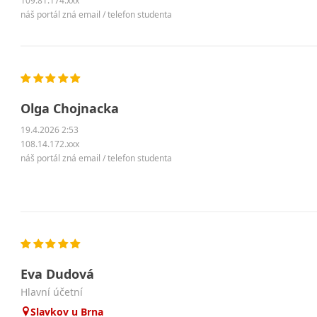
109.81.174.xxx
náš portál zná email / telefon studenta
Olga Chojnacka
19.4.2026 2:53
108.14.172.xxx
náš portál zná email / telefon studenta
Eva Dudová
hlavní účetní
Slavkov u Brna