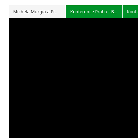
Michela Murgia a Praga
Konference Praha - Brno
Konf