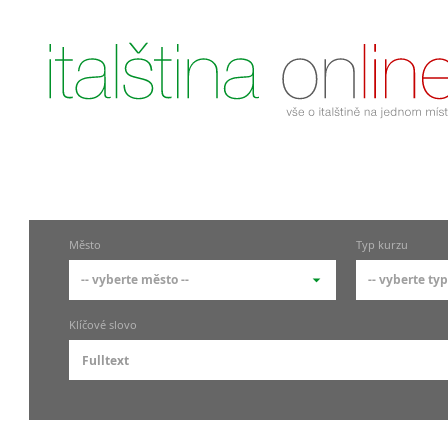
Město
Typ kurzu
-- vyberte město --
-- vyberte typ
-- vyberte město --
-- vyberte
Klíčové slovo
pražské městské části
základní
Praha
Skupino
Praha 1
Individ
Praha 4
Firemní