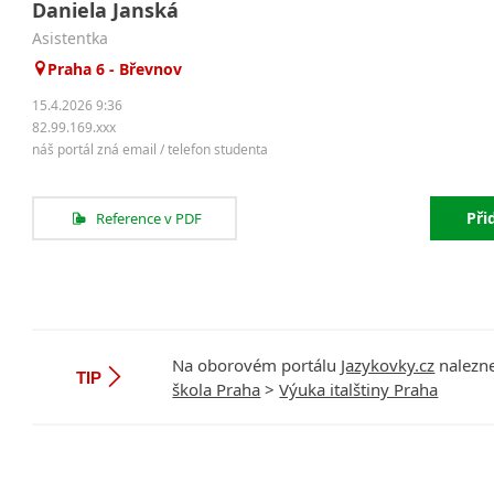
Daniela Janská
asistentka
Praha 6 - Břevnov
15.4.2026 9:36
82.99.169.xxx
náš portál zná email / telefon studenta
Při
Reference v PDF
Na oborovém portálu
Jazykovky.cz
nalezne
TIP
škola Praha
>
Výuka italštiny Praha