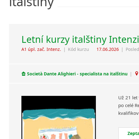
italštiny
Letní kurzy italštiny Intenz
A1 úpl. zač. Intenz.
|
Kód kurzu
17.06.2026
|
Posled
Società Dante Alighieri - specialista na italštinu
|
Už 21 let
po celé R
Zepta