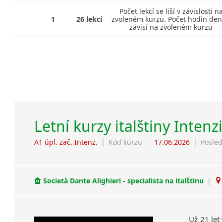
Počet lekcí se liší v závislosti n
1
26 lekcí
zvoleném kurzu. Počet hodin de
závisí na zvoleném kurzu
Letní kurzy italštiny Intenz
A1 úpl. zač. Intenz.
|
Kód kurzu
17.06.2026
|
Posled
Società Dante Alighieri - specialista na italštinu
|
Už 21 let