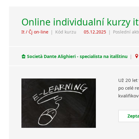
Online individualní kurzy i
It / Čj on-line
|
Kód kurzu
05.12.2025
|
Poslední akt
Società Dante Alighieri - specialista na italštinu
|
Už 20 let
po celé re
Zepta