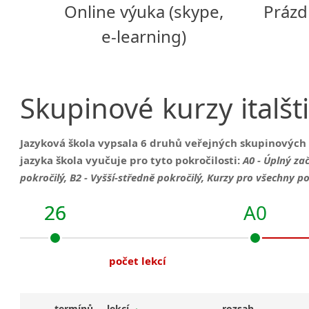
Online výuka (skype,
Prázd
e-learning)
Skupinové
kurzy
italšt
Jazyková škola vypsala
6 druhů veřejných skupinových 
jazyka škola vyučuje pro tyto pokročilosti:
A0 - Úplný zač
pokročilý, B2 - Vyšší-středně pokročilý, Kurzy pro všechny po
26
26
A0
počet lekcí
termínů
lekcí
rozsah