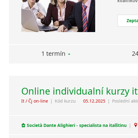
Zepta
1 termín
24
Online individualní kurzy i
It / Čj on-line
|
Kód kurzu
05.12.2025
|
Poslední akt
Società Dante Alighieri - specialista na italštinu
|