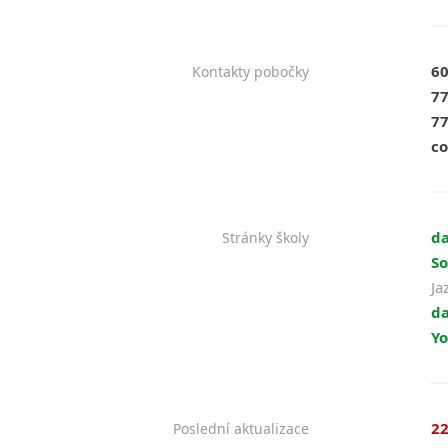
60
Kontakty pobočky
77
77
co
da
Stránky školy
So
Ja
da
Yo
22
Poslední aktualizace