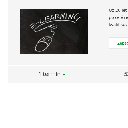
Už 20 let
po celé re
Zepta
1 termín
5