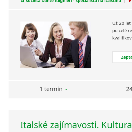
Società Dante Alighieri - specialista na italštinu
|
Už 20 let
po celé re
Zepta
1 termín
24
Italské zajímavosti. Kultur