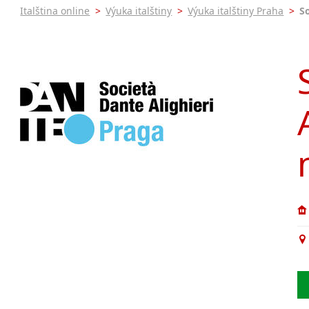
Praha 5
Online 
Italština online
>
Výuka italštiny
>
Výuka italštiny Praha
>
So
Praha 7
Výuka i
Praha 9
Výuka i
Praha 10
JŠ nabíze
Pomatur
krajská města
Brno
Víkendo
Plzeň
Intenzi
malá města podle abecedy
Most