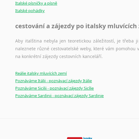
Italské písničky a písně
Italské pohádky
cestování a zájezdy po italsky mluvících
Aby italština nebyla jen teoretickou záležitostí, je třeba j
naleznete různé cestovatelské weby, které vám pomohou vy
na konkrétní zájezdy cestovních kanceláří.
Reálie italsky mluvících zemí
Poznáváme Itálii - poznávací zájezdy Itálie
Poznáváme Sicilii - poznávací zájezdy Sicílie
Poznáváme Sardinii - poznávací zájezdy Sardinie