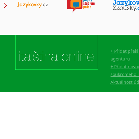
+ Přidat přek
agenturu
+ Přidat novo
soukromého l
Aktuálnost ú