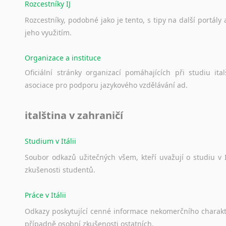
Rozcestníky IJ
Rozcestníky,
podobné
jako
je
tento,
s
tipy
na
další
portály
jeho
využitím.
Organizace a instituce
Oficiální
stránky
organizací
pomáhajících
při
studiu
ital
asociace
pro
podporu
jazykového
vzdělávání
ad.
italština v zahraničí
Studium v Itálii
Soubor
odkazů
užitečných
všem,
kteří
uvažují
o
studiu
v
zkušenosti
studentů.
Práce v Itálii
Odkazy
poskytující
cenné
informace
nekomerčního
charak
případně
osobní
zkušenosti
ostatních.