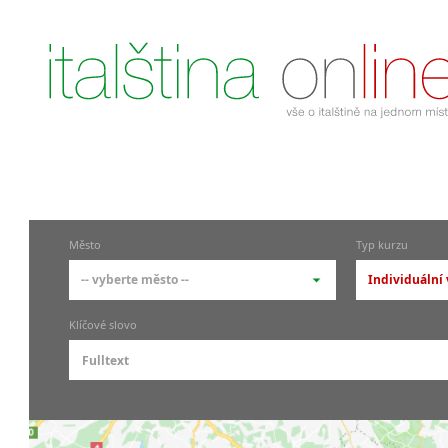
Město
Typ kurzu
-- vyberte město --
Individuální 
-- vyberte město --
-- vyberte
Klíčové slovo
pražské městské části
základní
Praha
Skupino
Praha 1
Individ
Praha 4
Firemní