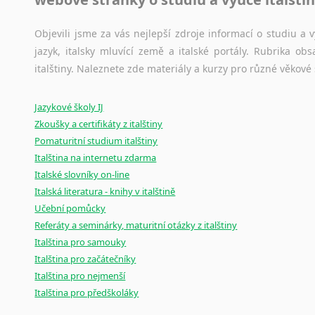
korpusů, jež umožňují třeba vyhledávání slov a slovních spo
původního zdroje textu.
Objevili jsme za vás nejlepší zdroje informací o studiu a
jazyk, italsky mluvící země a italské portály. Rubrika o
Ostatní pomůcky pro překladatele
italštiny. Naleznete zde materiály a kurzy pro různé věkové
Mix
pomůcek,
jež
mají
potenciál
pomoci
překladateli
v
je
Jazykové školy IJ
poradny
a
pravidla
pravopisu
nebo
stylistické
příručky.
Zkoušky a certifikáty z italštiny
Pomaturitní studium italštiny
Italština na internetu zdarma
Italské slovníky on-line
Italská literatura - knihy v italštině
Učební pomůcky
Referáty a seminárky, maturitní otázky z italštiny
Italština pro samouky
Italština pro začátečníky
Italština pro nejmenší
Italština pro předškoláky