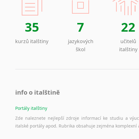
35
7
22
kurzů italštiny
jazykových
učitelů
škol
italštiny
info o italštině
Portály italštiny
Zde
naleznete
nejlepší
zdroje
informací
ke
studiu
a
výu
italské
portály
apod.
Rubrika
obsahuje
zejména
komplexní