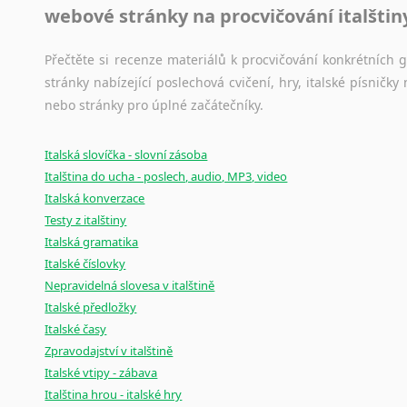
webové stránky na procvičování italštin
Přečtěte si recenze materiálů k procvičování konkrétních gra
stránky nabízející poslechová cvičení, hry, italské písni
nebo stránky pro úplné začátečníky.
Italská slovíčka - slovní zásoba
Italština do ucha - poslech, audio, MP3, video
Italská konverzace
Testy z italštiny
Italská gramatika
Italské číslovky
Nepravidelná slovesa v italštině
Italské předložky
Italské časy
Zpravodajství v italštině
Italské vtipy - zábava
Italština hrou - italské hry