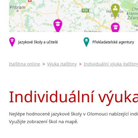
Praha 5
Online 
Praha 7
Výuka i
Praha 9
Výuka i
Praha 10
JŠ nabíze
Pomatur
krajská města
Brno
Víkendo
Jazykové školy a učitelé
Překladatelské agentury
Plzeň
Intenzi
malá města podle abecedy
Italština online
>
Výuka italštiny
>
Individuální výuka italštin
Most
Individuální výuka
Nejlépe hodnocené jazykové školy v Olomouci nabízející indivi
Využijte zobrazení škol na mapě.