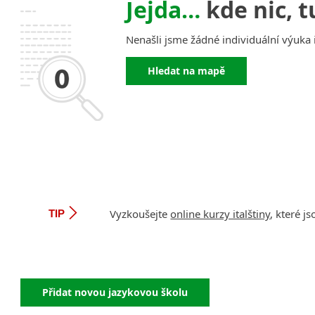
Jejda…
kde nic, t
Nenašli jsme žádné individuální výuka 
Hledat na mapě
Vyzkoušejte
online kurzy italštiny
, které 
TIP
Přidat novou jazykovou školu