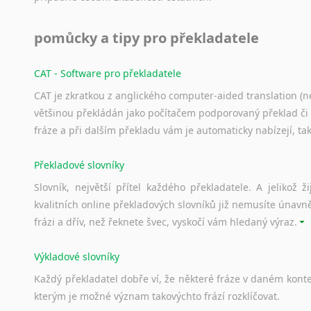
pomůcky a tipy pro překladatele
CAT - Software pro překladatele
CAT je zkratkou z anglického computer-aided translation (ne
většinou překládán jako počítačem podporovaný překlad či
fráze a při dalším překladu vám je automaticky nabízejí, ta
Překladové slovníky
Slovník, největší přítel každého překladatele. A jelikož
kvalitních online překladových slovníků již nemusíte únavn
frázi a dřív, než řeknete švec, vyskočí vám hledaný výraz.
Výkladové slovníky
Každý
překladatel
dobře
ví,
že
některé
fráze
v
daném
kont
kterým
je
možné
význam
takovýchto
frází
rozklíčovat.