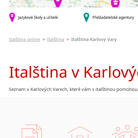
Praha 3
Praha 4
Praha 5
Jazykové školy a učitelé
Překladatelské agentury
Praha 7
Praha 8
Italština online
>
Italština
>
Italština Karlovy Vary
Praha 9
Praha 10
krajská města
Italština v Karlov
Brno
Ostrava
Plzeň
Seznam v Karlových Varech, které vám s italštinou pomohou
Hradec Králové
Zlín
Jihlava
malá města podle abecedy
Brandýs nad Labem-Stará Boleslav
Citonice
Dačice