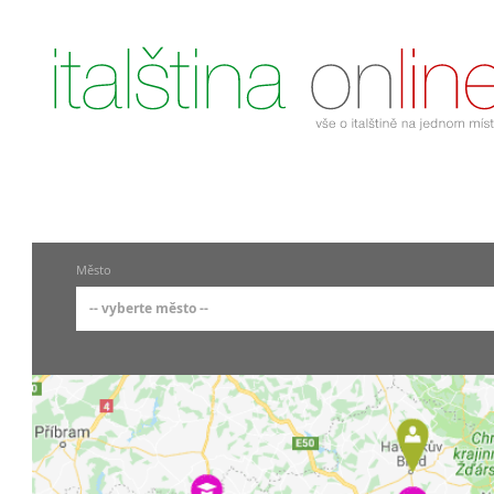
Město
-- vyberte město --
-- vyberte město --
pražské městské části
Praha
Praha 1
Praha 2