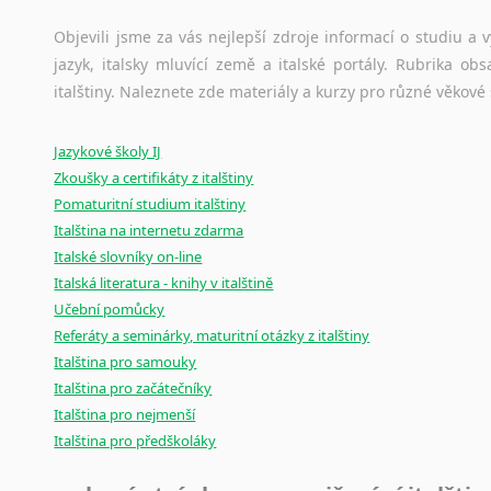
korpusů, jež umožňují třeba vyhledávání slov a slovních spo
původního zdroje textu.
Objevili jsme za vás nejlepší zdroje informací o studiu a
jazyk, italsky mluvící země a italské portály. Rubrika o
Ostatní pomůcky pro překladatele
italštiny. Naleznete zde materiály a kurzy pro různé věkové
Mix
pomůcek,
jež
mají
potenciál
pomoci
překladateli
v
je
Jazykové školy IJ
poradny
a
pravidla
pravopisu
nebo
stylistické
příručky.
Zkoušky a certifikáty z italštiny
Pomaturitní studium italštiny
Italština na internetu zdarma
Italské slovníky on-line
Italská literatura - knihy v italštině
Učební pomůcky
Referáty a seminárky, maturitní otázky z italštiny
Italština pro samouky
Italština pro začátečníky
Italština pro nejmenší
Italština pro předškoláky