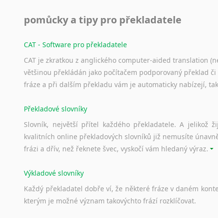
pomůcky a tipy pro překladatele
CAT - Software pro překladatele
CAT je zkratkou z anglického computer-aided translation (ne
většinou překládán jako počítačem podporovaný překlad či
fráze a při dalším překladu vám je automaticky nabízejí, ta
Překladové slovníky
Slovník, největší přítel každého překladatele. A jelikož
kvalitních online překladových slovníků již nemusíte únavn
frázi a dřív, než řeknete švec, vyskočí vám hledaný výraz.
Výkladové slovníky
Každý
překladatel
dobře
ví,
že
některé
fráze
v
daném
kont
kterým
je
možné
význam
takovýchto
frází
rozklíčovat.