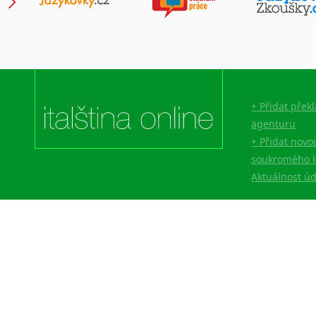
+ Přidat přek
agenturu
+ Přidat novo
soukromého l
Aktuálnost ú