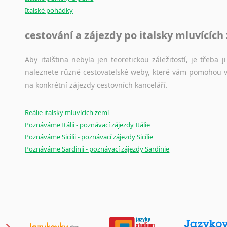
Italské pohádky
cestování a zájezdy po italsky mluvících
Aby italština nebyla jen teoretickou záležitostí, je třeba j
naleznete různé cestovatelské weby, které vám pomohou vy
na konkrétní zájezdy cestovních kanceláří.
Reálie italsky mluvících zemí
Poznáváme Itálii - poznávací zájezdy Itálie
Poznáváme Sicilii - poznávací zájezdy Sicílie
Poznáváme Sardinii - poznávací zájezdy Sardinie