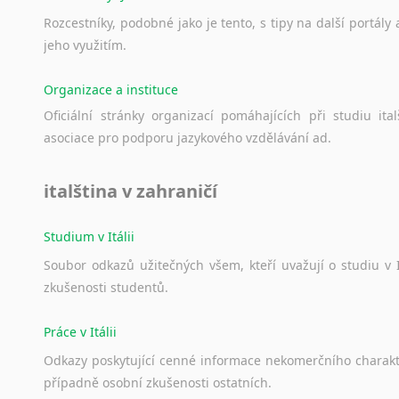
Rozcestníky,
podobné
jako
je
tento,
s
tipy
na
další
portály
jeho
využitím.
Organizace a instituce
Oficiální
stránky
organizací
pomáhajících
při
studiu
ital
asociace
pro
podporu
jazykového
vzdělávání
ad.
italština v zahraničí
Studium v Itálii
Soubor
odkazů
užitečných
všem,
kteří
uvažují
o
studiu
v
zkušenosti
studentů.
Práce v Itálii
Odkazy
poskytující
cenné
informace
nekomerčního
charak
případně
osobní
zkušenosti
ostatních.