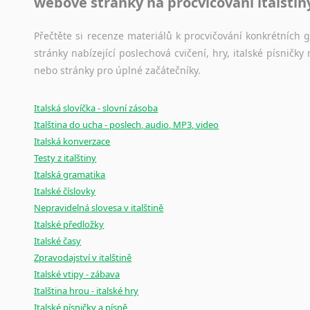
webové stránky na procvičování italštin
Přečtěte si recenze materiálů k procvičování konkrétních gra
stránky nabízející poslechová cvičení, hry, italské písni
nebo stránky pro úplné začátečníky.
Italská slovíčka - slovní zásoba
Italština do ucha - poslech, audio, MP3, video
Italská konverzace
Testy z italštiny
Italská gramatika
Italské číslovky
Nepravidelná slovesa v italštině
Italské předložky
Italské časy
Zpravodajství v italštině
Italské vtipy - zábava
Italština hrou - italské hry
Italské písničky a písně