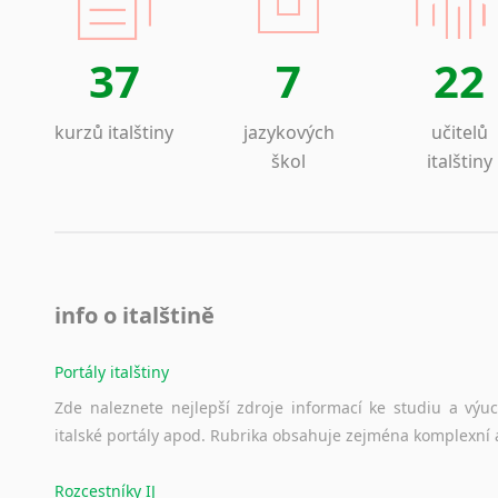
Most
Příbram
37
7
22
Roudnice nad Labem
kurzů italštiny
jazykových
učitelů
škol
italštiny
info o italštině
Portály italštiny
Zde
naleznete
nejlepší
zdroje
informací
ke
studiu
a
výu
italské
portály
apod.
Rubrika
obsahuje
zejména
komplexní
Rozcestníky IJ