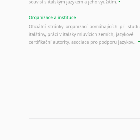
souvisí s italským jazykem a jeho využitím.
Organizace a instituce
Oficiální stránky organizací pomáhajících při studi
italštiny, práci v italsky mluvících zemích, jazykové
certifikační autority, asociace pro podporu jazykového vzdělávání ad.