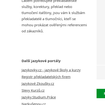
Labem potřebujete překladatelské
služby, korektury, překlad nebo
tlumočení italštiny, jsou vám k službám
překladatelé a tlumočníci, kteří se
mohou prokázat ověřenými referencemi
od zákazníků.
Další jazykové portály
Jazykovky.cz - jazykové školy a kurzy
Registr překladatelských firem
Jazykové Zkoušky.cz
Slevy Kurzů.cz
Jazyky.Studium.Práce
Nazkušenou.cz