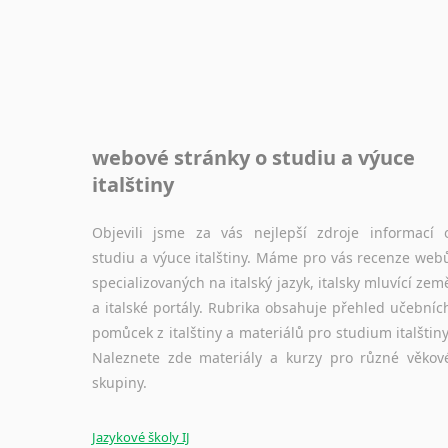
webové stránky o studiu a výuce
italštiny
Objevili jsme za vás nejlepší zdroje informací 
studiu a výuce italštiny. Máme pro vás recenze web
specializovaných na italský jazyk, italsky mluvící zem
a italské portály. Rubrika obsahuje přehled učebníc
pomůcek z italštiny a materiálů pro studium italštiny
Naleznete zde materiály a kurzy pro různé věkov
skupiny.
Jazykové školy IJ