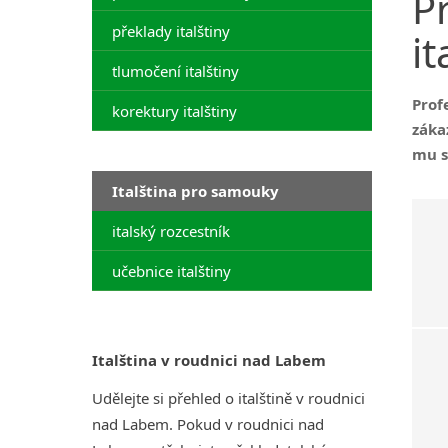
P
překlady italštiny
it
tlumočení italštiny
Prof
korektury italštiny
záka
mu s
Italština pro samouky
italský rozcestník
učebnice italštiny
Italština v roudnici nad Labem
Udělejte si přehled o italštině v roudnici
nad Labem. Pokud v roudnici nad