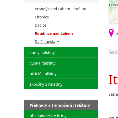
Brandýs nad Labem-Stará Boleslav
Citonice
Dačice
J
Roudnice nad Labem
Další města
Italš
kurzy italštiny
výuka italštiny
I
učitelé italštiny
zkoušky z italštiny
Sezn
Překlady a tlumočení italštiny
překladatelské firmy