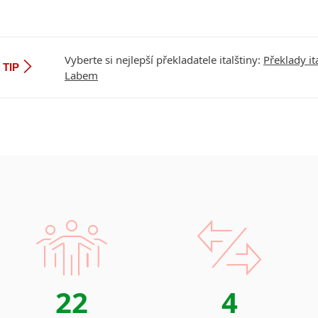
tlumočení či tlumočen
V rámci tlumočnických 
včetně odborného tlumo
Zajišťujeme tlumočení 
Vyberte si nejlepší překladatele italštiny:
Překlady it
TIP
jazyk.
Labem
Zajišťujeme soudn
francouzský a německ
22
4