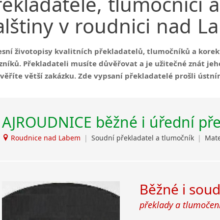
řekladatelé,
tlumočníci
a
malá města podle abecedy
Brandýs nad Labem-Stará Boleslav
alštiny
v
roudnici
nad
L
Citonice
Dačice
Most
esní životopisy kvalitních překladatelů, tlumočníků a kor
zníků. Překladateli musíte důvěřovat a je užitečné znát jeh
Příbram
věříte větší zakázku. Zde vypsaní překladatelé prošli úst
Roudnice nad Labem
AJROUDNICE běžné i úřední pře
Roudnice nad Labem
|
Soudní překladatel a tlumočník
|
Mate
Běžné i soud
překlady a tlumočen