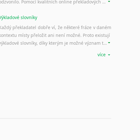
odzvonilo. Pomocí kvalitních online překladových slovníků již nemusíte únavně listovat alfabetickým schématem uspořádání, stačí napsat vstupní frázi a dřív, než řeknete švec, vyskočí vám hledaný výraz.
Výkladové slovníky
Každý překladatel dobře ví, že některé fráze v daném
kontextu místy přeložit ani není možné. Proto existují
výkladové slovníky, díky kterým je možné význam takovýchto frází rozklíčovat.
více
Srovnávací slovníky
Úkolem srovnávacích slovníků je vyhledat vhodná
synonyma v daném kontextu, aby měl překladatel
široké možnosti záměny slov vždy po ruce.
Korektory pravopisu pro překladatele
Každý dělá chyby a překlepy a kdo tvrdí, že ne, neříká
pravdu. Překladatelé dneška na rozdíl od svých
předchůdců mají možnost využití moderního softwaru, jenž pravopisné, gramatické nebo stylistické chyby a všudypřítomné překlepy dokáže vyhledat a automaticky opravit.