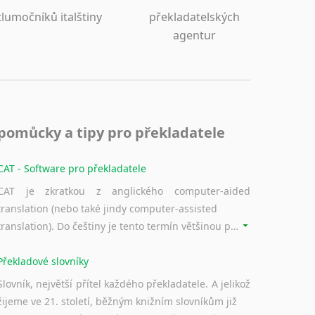
tlumočníků italštiny
překladatelských
agentur
pomůcky a tipy pro překladatele
CAT - Software pro překladatele
CAT je zkratkou z anglického computer-aided
translation (nebo také jindy computer-assisted
translation). Do češtiny je tento termín většinou překládán jako počítačem podporovaný překlad či překlad podporovaný počítačem. Nástroje CAT ukládají překládané fráze a při dalším překladu vám je automaticky nabízejí, takže se již nemusíte zdržovat s jejich dalším překládáním.
Překladové slovníky
Slovník, největší přítel každého překladatele. A jelikož
žijeme ve 21. století, běžným knižním slovníkům již