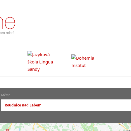
Město
Roudnice nad Labem
-- vyberte město --
pražské městské části