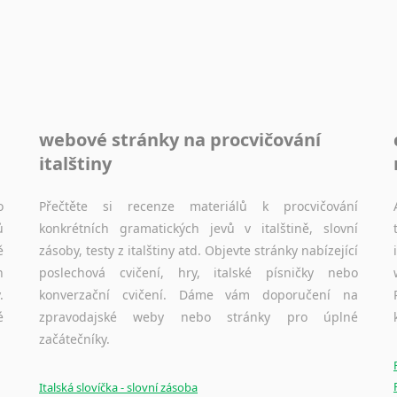
webové stránky na procvičování
italštiny
o
Přečtěte si recenze materiálů k procvičování
ů
konkrétních gramatických jevů v italštině, slovní
ě
zásoby, testy z italštiny atd. Objevte stránky nabízející
h
poslechová cvičení, hry, italské písničky nebo
.
konverzační cvičení. Dáme vám doporučení na
é
zpravodajské weby nebo stránky pro úplné
začátečníky.
Italská slovíčka - slovní zásoba