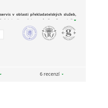
ervis v oblasti překladatelských služeb,
žných i odborných textů včetně soudního
azyka, v rámci našich překladatelských služeb
 jazykové korektury a překlady mezi dvěma
 textů pro anglický, německý, italský a
 soudní překlady pro anglický, italský,
ý jazyk.
6 recenzí
čnické služby pro různé druhy akcí.
ekutivní, simultánní či doprovodné
obchodních jednáních, na úřadech,
ářích, workshopech aj. – i telefonické