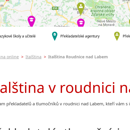
Praha
Praha 1
Praha 2
Praha 3
Praha 4
azykové školy a učitelé
Překladatelské agentury
Přek
Praha 5
Praha 7
Praha 8
tina online
>
Italština
>
Italština Roudnice nad Labem
Praha 9
Praha 10
krajská města
talština v roudnici
Brno
Ostrava
Plzeň
am překladatelů a tlumočníků v roudnici nad Labem, kteří vám s 
Hradec Králové
Zlín
Jihlava