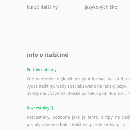
kurzů italštiny
jazykových škol
info o italštině
Portály italštiny
Zde naleznete nejlepší zdroje informací ke studiu 
výuce italštiny, weby specializované na italský jazyk,
italsky mluvící země, italské portály apod. Rubrika obsahuje zejména komplexní a maximálně kvalitní stránky využitelné ke studiu italštiny.
Rozcestníky IJ
Rozcestníky, podobné jako je tento, s tipy na dalš
portály a weby o Itálii i italštině, prostě se vším, co