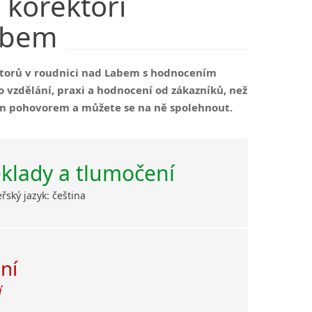
korektoři
abem
ektorů v roudnici nad Labem s hodnocením
o vzdělání, praxi a hodnocení od zákazníků, než
ním pohovorem a můžete se na ně spolehnout.
klady a tlumočení
řský jazyk: čeština
ní
í