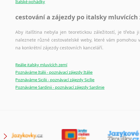
Italské pohádky
cestování a zájezdy po italsky mluvících
Aby italština nebyla jen teoretickou záležitostí, je třeba j
naleznete různé cestovatelské weby, které vám pomohou vy
na konkrétní zájezdy cestovních kanceláří.
Reálie italsky mluvících zemí
Poznáváme Itálii - poznávací zájezdy Itálie
Poznáváme Sicilii - poznávací zájezdy Sicílie
Poznáváme Sardinii - poznávací zájezdy Sardinie