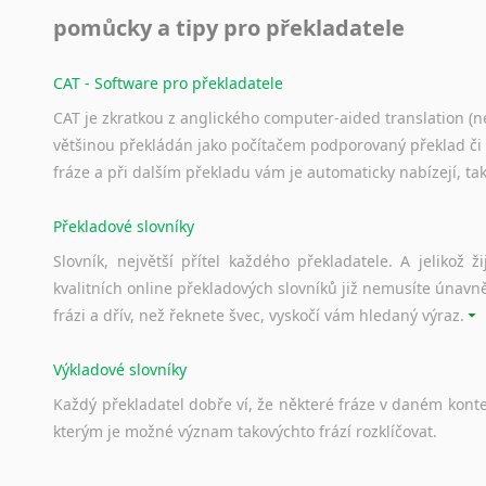
pomůcky a tipy pro překladatele
CAT - Software pro překladatele
CAT je zkratkou z anglického computer-aided translation (ne
většinou překládán jako počítačem podporovaný překlad či
fráze a při dalším překladu vám je automaticky nabízejí, ta
Překladové slovníky
Slovník, největší přítel každého překladatele. A jelikož
kvalitních online překladových slovníků již nemusíte únavn
frázi a dřív, než řeknete švec, vyskočí vám hledaný výraz.
Výkladové slovníky
Každý
překladatel
dobře
ví,
že
některé
fráze
v
daném
kont
kterým
je
možné
význam
takovýchto
frází
rozklíčovat.