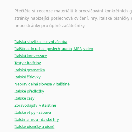
Přečtěte si recenze materiálů k procvičování konkrétních gra
stránky nabízející poslechová cvičení, hry, italské písni
nebo stránky pro úplné začátečníky.
Italská slovíčka - slovní zásoba
Italština do ucha - poslech, audio, MP3, video
Italská konverzace
Testy z italštiny
Italská gramatika
Italské číslovky
Nepravidelná slovesa v italštině
Italské předložky
Italské časy
Zpravodajství v italštině
Italské vtipy - zábava
Italština hrou - italské hry
Italské písničky a písně