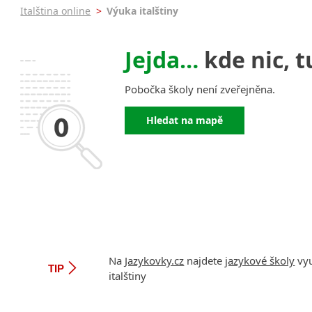
Praha 5
Online 
Italština online
>
Výuka italštiny
Praha 7
Výuka i
Praha 9
Výuka i
Jejda…
kde nic, t
Praha 10
JŠ nabíze
Pomatur
krajská města
Pobočka školy není zveřejněna.
Brno
Víkendo
Plzeň
Intenzi
Hledat na mapě
malá města podle abecedy
Most
Na
Jazykovky.cz
najdete
jazykové školy
vyu
TIP
italštiny