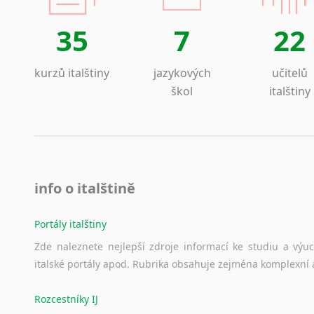
35
7
22
kurzů italštiny
jazykových
učitelů
škol
italštiny
info o italštině
Portály italštiny
Zde
naleznete
nejlepší
zdroje
informací
ke
studiu
a
výu
italské
portály
apod.
Rubrika
obsahuje
zejména
komplexní
Rozcestníky IJ