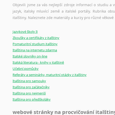
původního zdroje textu.
Objevili jsme za vás nejlepší zdroje informací o studiu a
jazyk, italsky mluvící země a italské portály. Rubrika o
Ostatní pomůcky pro překladatele
italštiny. Naleznete zde materiály a kurzy pro různé věkové
Mix
pomůcek,
jež
mají
potenciál
pomoci
překladateli
v
je
Jazykové školy IJ
poradny
a
pravidla
pravopisu
nebo
stylistické
příručky.
Zkoušky a certifikáty z italštiny
Pomaturitní studium italštiny
Italština na internetu zdarma
Italské slovníky on-line
Italská literatura - knihy v italštině
Učební pomůcky
Referáty a seminárky, maturitní otázky z italštiny
Italština pro samouky
Italština pro začátečníky
Italština pro nejmenší
Italština pro předškoláky
webové stránky na procvičování italštin