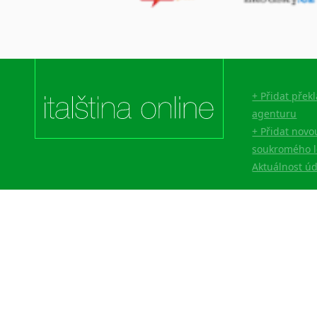
+ Přidat přek
agenturu
+ Přidat novo
soukromého l
Aktuálnost ú