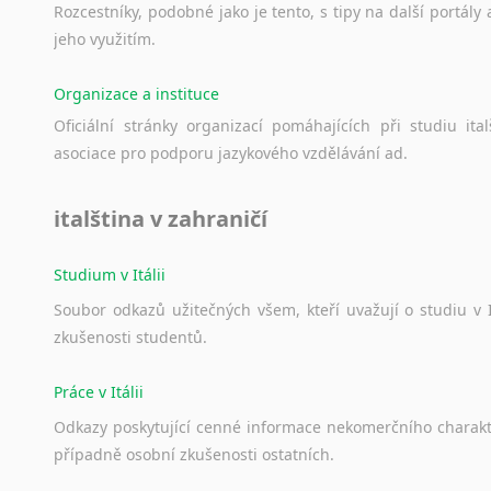
Rozcestníky,
podobné
jako
je
tento,
s
tipy
na
další
portály
jeho
využitím.
Organizace a instituce
Oficiální
stránky
organizací
pomáhajících
při
studiu
ital
asociace
pro
podporu
jazykového
vzdělávání
ad.
italština v zahraničí
Studium v Itálii
Soubor
odkazů
užitečných
všem,
kteří
uvažují
o
studiu
v
zkušenosti
studentů.
Práce v Itálii
Odkazy
poskytující
cenné
informace
nekomerčního
charak
případně
osobní
zkušenosti
ostatních.