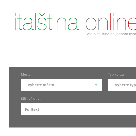
Město
Typ kurzu
-- vyberte město --
-- vyberte typ
-- vyberte město --
-- vyberte
Klíčové slovo
pražské městské části
základní
Praha
Skupino
Praha 1
Individ
Praha 4
Firemní