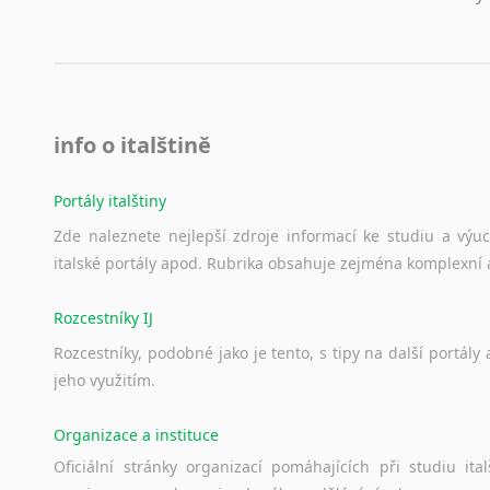
Lezginština
Lingala
Litevština
Lotyšština
Luba
info o italštině
Makedonština
Malajština
Portály italštiny
Malgaština
Malinština
Zde
naleznete
nejlepší
zdroje
informací
ke
studiu
a
výu
italské
portály
apod.
Rubrika
obsahuje
zejména
komplexní
Maltština
Maorština
Rozcestníky IJ
Megrelština
Moldavština
Rozcestníky,
podobné
jako
je
tento,
s
tipy
na
další
portály
Mongolština
jeho
využitím.
Nepálština
Nilosaharské jazyky
Organizace a instituce
Nizozemština
Oficiální
stránky
organizací
pomáhajících
při
studiu
ital