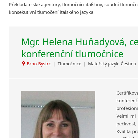
Překladatelské agentury, tlumočníci italštiny, soudní tlumoční
Amharština
konsekutivní tlumočení italského jazyka.
Arabština
Aramejština
Arménština
Mgr. Helena Huňadyová, ce
Avarština
Azerbajdžánština
konferenční tlumočnice
Bambarština
Brno-Bystrc
|
Tlumočnice
|
Mateřský jazyk: Čeština
Bantuské jazyky
Barmština
Baskičtina
Běloruština
Certifiko
Bengálština
konferen
Bosenština
profesioná
Bulharština
Velmi mi 
Burjatština
pečlivost,
Čagatajské jazyky
Kvalita p
Čečenština