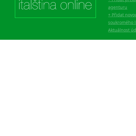
Lingala
agenturu
Litevština
+ Přidat novo
Lotyšština
soukromého l
Luba
Aktuálnost ú
Makedonština
Malajština
Malgaština
Malinština
Maltština
Maorština
Megrelština
Moldavština
Mongolština
Nepálština
Nilosaharské jazyky
Nizozemština
Norština