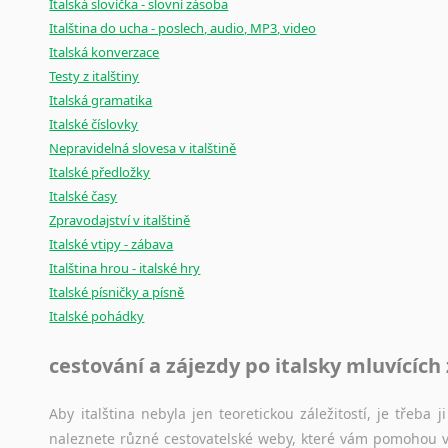
Černohorština
Italská slovíčka - slovní zásoba
Dánština
Italština do ucha - poslech, audio, MP3, video
Italská konverzace
Darí
Testy z italštiny
Esperanto
Italská gramatika
Estonština
Italské číslovky
Faerština
Nepravidelná slovesa v italštině
Fidžijština
Italské předložky
Filipínské jazyky
Italské časy
Finština
Zpravodajství v italštině
Fulbština
Italské vtipy - zábava
Gaelština
Italština hrou - italské hry
Gruzínština
Italské písničky a písně
Hebrejština
Italské pohádky
Hindština
cestování a zájezdy po italsky mluvících
Chorvatština
Indonéština
Aby italština nebyla jen teoretickou záležitostí, je třeba j
Irština
naleznete různé cestovatelské weby, které vám pomohou vy
Islandština