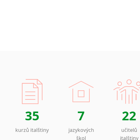
Islandština
Japonština
Jidiš
Kašmírština
Katalánština
Kazaština
Kečuánština
Kmérština
Konžština
Korejština
Korsičtina
Kumykština
Kurdština
Kyrgyzština
35
7
22
Laoština
Laponština
kurzů italštiny
jazykových
učitelů
Latina
škol
italštiny