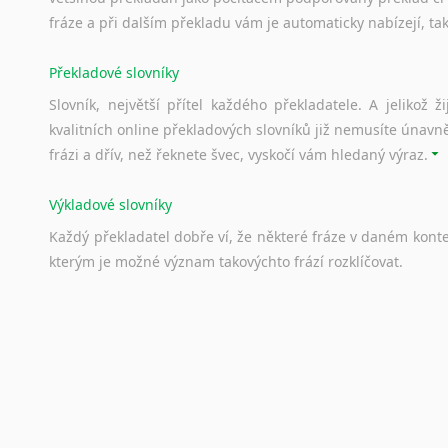
Svahilština
fráze a při dalším překladu vám je automaticky nabízejí, ta
Švédština
Překladové slovníky
Tádžičtina
Tahitština
Slovník, největší přítel každého překladatele. A jelikož
Tamilština
kvalitních online překladových slovníků již nemusíte únavn
Tatarština
frázi a dřív, než řeknete švec, vyskočí vám hledaný výraz.
Thajština
Tibetština
Výkladové slovníky
Tigriňňa
Každý
překladatel
dobře
ví,
že
některé
fráze
v
daném
kont
Turečtina
kterým
je
možné
význam
takovýchto
frází
rozklíčovat.
Turkménština
Ujgurština
Srovnávací slovníky
Urdština
Úkolem
srovnávacích
slovníků
je
vyhledat
vhodná
synony
Uzbečtina
vždy
po
ruce.
Vietnamština
Wolof
Korektory pravopisu pro překladatele
Znakový jazyk