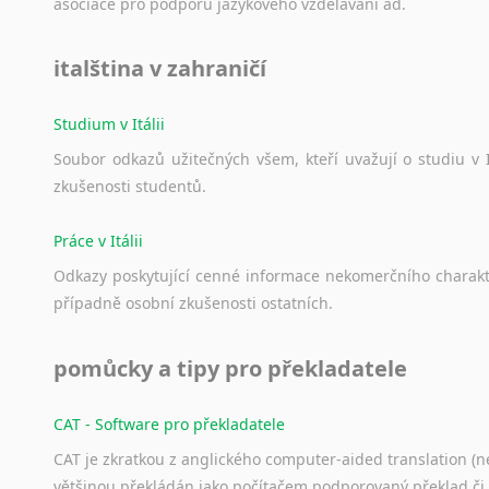
Norština
asociace
pro
podporu
jazykového
vzdělávání
ad.
Novořečtina
Oromština
italština v zahraničí
Páli
Pandžábština
Studium v Itálii
Paštunština
Soubor
odkazů
užitečných
všem,
kteří
uvažují
o
studiu
v
Perština
zkušenosti
studentů.
Portugalština
Retorománština
Práce v Itálii
Romština
Odkazy
poskytující
cenné
informace
nekomerčního
charak
Rumunština
případně
osobní
zkušenosti
ostatních.
Sanskrt
Sinhalština
pomůcky a tipy pro překladatele
Slovinština
Somálština
CAT - Software pro překladatele
Sóština
Srbština
CAT je zkratkou z anglického computer-aided translation (ne
Staroslověnština
většinou překládán jako počítačem podporovaný překlad či