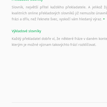
Slovník, největší přítel každého překladatele. A jelikož
kvalitních online překladových slovníků již nemusíte únavn
frázi a dřív, než řeknete švec, vyskočí vám hledaný výraz.
Výkladové slovníky
Každý
překladatel
dobře
ví,
že
některé
fráze
v
daném
kont
kterým
je
možné
význam
takovýchto
frází
rozklíčovat.
Srovnávací slovníky
Úkolem
srovnávacích
slovníků
je
vyhledat
vhodná
synony
vždy
po
ruce.
Korektory pravopisu pro překladatele
Každý dělá chyby a překlepy a kdo tvrdí, že ne, neříká p
využití moderního softwaru, jenž pravopisné, gramatické n
automaticky opravit.