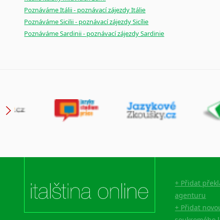
Poznáváme Itálii - poznávací zájezdy Itálie
Poznáváme Sicilii - poznávací zájezdy Sicílie
Poznáváme Sardinii - poznávací zájezdy Sardinie
+ Přidat přek
agenturu
+ Přidat novo
soukromého l