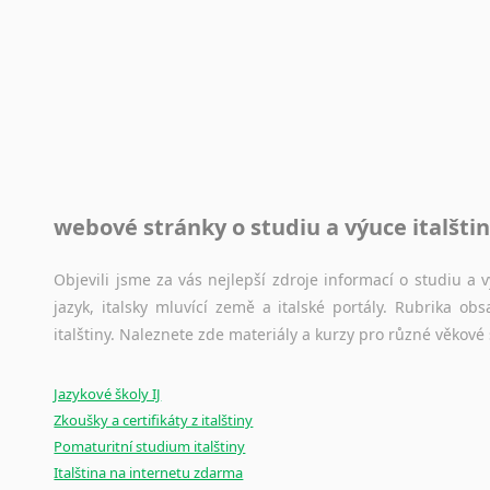
Rady a návody pro překladatele
Toužíte započít překladatelskou dráhu, ale nevíte, jak na 
raději kvůli osobnímu perfekcionismu, vlastnosti každému p
raději zkontrolovat? V takovém případě jste na správném mí
Jazykové korpusy
webové stránky o studiu a výuce italšti
Jazykový korpus je elektronický soubor autentických tex
korpusů, jež umožňují třeba vyhledávání slov a slovních spo
původního zdroje textu.
Objevili jsme za vás nejlepší zdroje informací o studiu a
jazyk, italsky mluvící země a italské portály. Rubrika o
Ostatní pomůcky pro překladatele
italštiny. Naleznete zde materiály a kurzy pro různé věkové
Mix
pomůcek,
jež
mají
potenciál
pomoci
překladateli
v
je
Jazykové školy IJ
poradny
a
pravidla
pravopisu
nebo
stylistické
příručky.
Zkoušky a certifikáty z italštiny
Pomaturitní studium italštiny
Italština na internetu zdarma