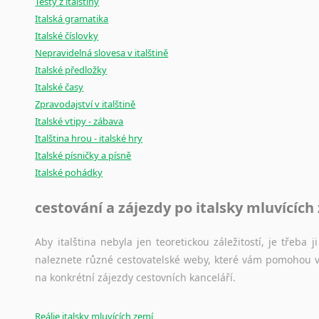
Testy z italštiny
Italská gramatika
Italské číslovky
Nepravidelná slovesa v italštině
Italské předložky
Italské časy
Zpravodajství v italštině
Italské vtipy - zábava
Italština hrou - italské hry
Italské písničky a písně
Italské pohádky
cestování a zájezdy po italsky mluvících
Aby italština nebyla jen teoretickou záležitostí, je třeba j
naleznete různé cestovatelské weby, které vám pomohou vy
na konkrétní zájezdy cestovních kanceláří.
Reálie italsky mluvících zemí