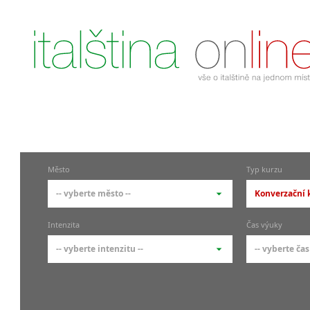
Město
Typ kurzu
-- vyberte město --
Konverzační k
-- vyberte město --
-- vyberte 
Intenzita
Čas výuky
pražské městské části
základní 
-- vyberte intenzitu --
-- vyberte čas
Praha
Kurzy i
skupin
Praha 1
-- vyberte intenzitu --
-- vyberte
Individ
Praha 4
1-2 hodiny týdně
Ranní (zač
Firemní