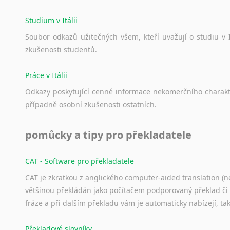
Studium v Itálii
Soubor
odkazů
užitečných
všem,
kteří
uvažují
o
studiu
v
zkušenosti
studentů.
Práce v Itálii
Odkazy
poskytující
cenné
informace
nekomerčního
charak
případně
osobní
zkušenosti
ostatních.
pomůcky a tipy pro překladatele
CAT - Software pro překladatele
CAT je zkratkou z anglického computer-aided translation (ne
většinou překládán jako počítačem podporovaný překlad či
fráze a při dalším překladu vám je automaticky nabízejí, ta
Překladové slovníky