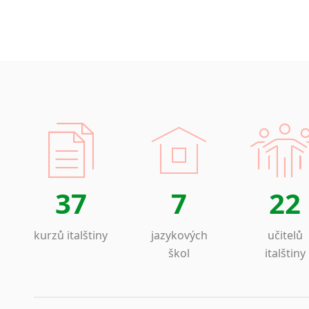
37
7
22
kurzů italštiny
jazykových
učitelů
škol
italštiny