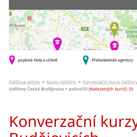
Praha 5
3-4 hodiny týdně
Dopolední
Pomatur
Praha 7
9-14 hodin týdně
Odpolední
kurzy s v
Praha 9
20 a více hodin týdně
Večerní (z
Online 
Praha 10
Noční (od
Letní k
krajská města
Celodenní
Intenzi
Brno
specifick
Plzeň
Italšti
malá města podle abecedy
Jazykové školy a učitelé
Překladatelské agentury
Konverz
Most
Italština online
>
Kurzy italštiny
>
Konverzační kurzy italštin
italštiny České Budějovice + pokročilí
(Nalezených kurzů: 0)
Konverzační kurzy