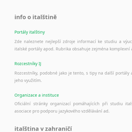
info o italštině
Portály italštiny
Zde
naleznete
nejlepší
zdroje
informací
ke
studiu
a
výu
italské
portály
apod.
Rubrika
obsahuje
zejména
komplexní
Rozcestníky IJ
Rozcestníky,
podobné
jako
je
tento,
s
tipy
na
další
portály
jeho
využitím.
Organizace a instituce
Oficiální
stránky
organizací
pomáhajících
při
studiu
ital
asociace
pro
podporu
jazykového
vzdělávání
ad.
italština v zahraničí