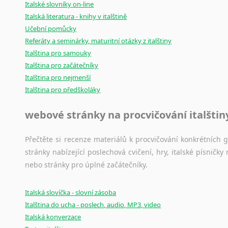
Italské slovníky on-line
Italská literatura - knihy v italštině
Učební pomůcky
Referáty a seminárky, maturitní otázky z italštiny
Italština pro samouky
Italština pro začátečníky
Italština pro nejmenší
Italština pro předškoláky
webové stránky na procvičování italštin
Přečtěte si recenze materiálů k procvičování konkrétních gra
stránky nabízející poslechová cvičení, hry, italské písni
nebo stránky pro úplné začátečníky.
Italská slovíčka - slovní zásoba
Italština do ucha - poslech, audio, MP3, video
Italská konverzace