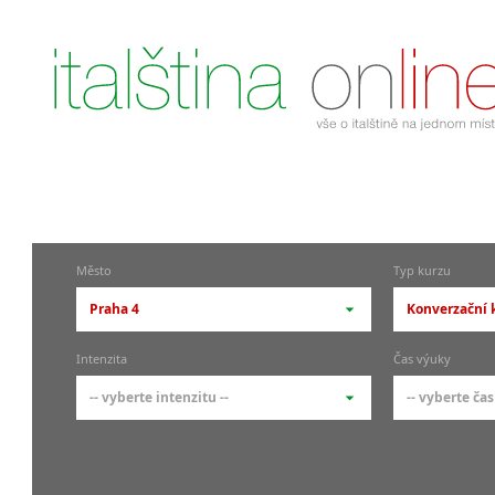
Město
Typ kurzu
Praha 4
Konverzační k
-- vyberte město --
-- vyberte 
Intenzita
Čas výuky
pražské městské části
základní 
-- vyberte intenzitu --
-- vyberte čas
Praha
Kurzy i
skupin
Praha 1
-- vyberte intenzitu --
-- vyberte
Individ
Praha 4
1-2 hodiny týdně
Ranní (zač
Firemní