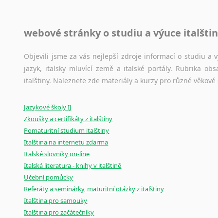
Jazykové korpusy
webové stránky o studiu a výuce italšti
Jazykový korpus je elektronický soubor autentických tex
korpusů, jež umožňují třeba vyhledávání slov a slovních spo
původního zdroje textu.
Objevili jsme za vás nejlepší zdroje informací o studiu a
jazyk, italsky mluvící země a italské portály. Rubrika o
Ostatní pomůcky pro překladatele
italštiny. Naleznete zde materiály a kurzy pro různé věkové
Mix
pomůcek,
jež
mají
potenciál
pomoci
překladateli
v
je
Jazykové školy IJ
poradny
a
pravidla
pravopisu
nebo
stylistické
příručky.
Zkoušky a certifikáty z italštiny
Pomaturitní studium italštiny
Italština na internetu zdarma
Italské slovníky on-line
Italská literatura - knihy v italštině
Učební pomůcky
Referáty a seminárky, maturitní otázky z italštiny
Italština pro samouky
Italština pro začátečníky