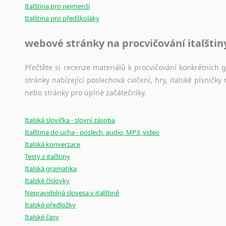
Italština pro nejmenší
Italština pro předškoláky
webové stránky na procvičování italštin
Přečtěte si recenze materiálů k procvičování konkrétních gra
stránky nabízející poslechová cvičení, hry, italské písni
nebo stránky pro úplné začátečníky.
Italská slovíčka - slovní zásoba
Italština do ucha - poslech, audio, MP3, video
Italská konverzace
Testy z italštiny
Italská gramatika
Italské číslovky
Nepravidelná slovesa v italštině
Italské předložky
Italské časy