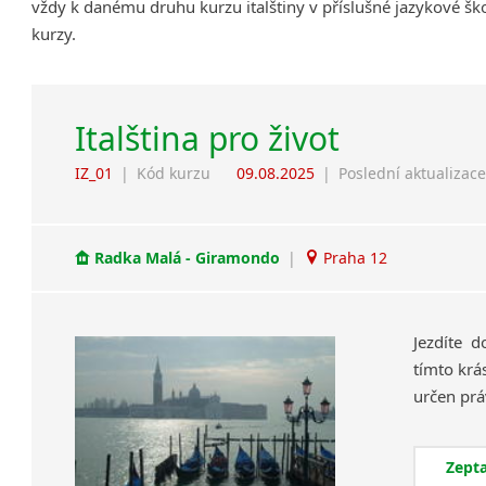
vždy k danému druhu kurzu italštiny v příslušné jazykové šk
kurzy.
Italština pro život
IZ_01
|
Kód kurzu
09.08.2025
|
Poslední aktualizac
Radka Malá - Giramondo
|
Praha 12
Jezdíte d
tímto krá
Zepta