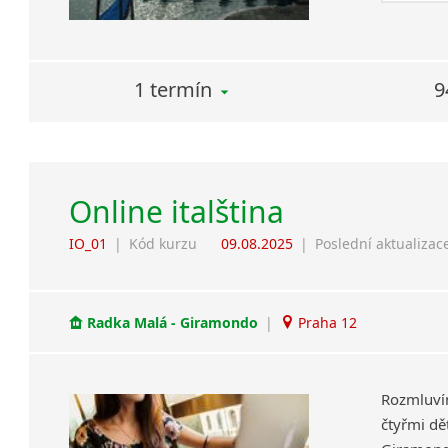
1 termín
9
Online italština
IO_01
|
Kód kurzu
09.08.2025
|
Poslední aktualizac
Radka Malá - Giramondo
|
Praha 12
Rozmluví
čtyřmi dět