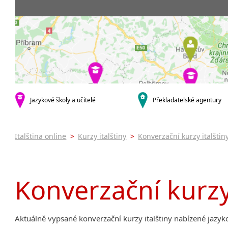
Praha 5
3-4 hodiny týdně
Dopolední
Pomatur
Praha 7
9-14 hodin týdně
Odpolední
kurzy s v
Praha 9
20 a více hodin týdně
Večerní (z
Online 
Praha 10
Noční (od
Letní k
krajská města
Celodenní
Intenzi
Brno
specifick
Plzeň
Italšti
malá města podle abecedy
Jazykové školy a učitelé
Překladatelské agentury
Konverz
Most
Italština online
>
Kurzy italštiny
>
Konverzační kurzy italštin
Konverzační kurzy 
Aktuálně vypsané konverzační kurzy italštiny nabízené jazy