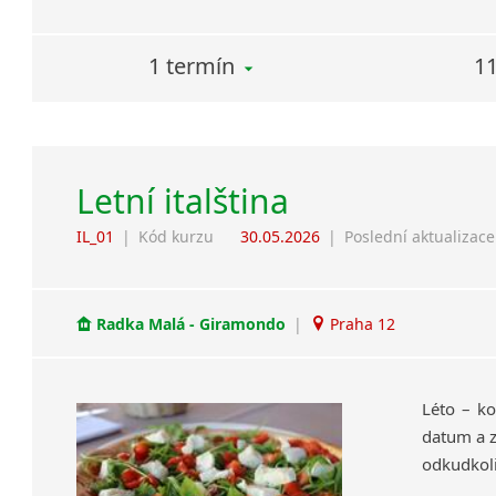
1 termín
11
Letní italština
IL_01
|
Kód kurzu
30.05.2026
|
Poslední aktualizace
Radka Malá - Giramondo
|
Praha 12
Léto – ko
datum a z