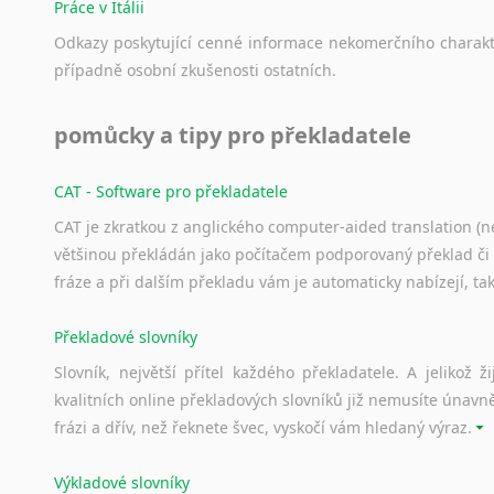
Práce v Itálii
Odkazy
poskytující
cenné
informace
nekomerčního
charak
případně
osobní
zkušenosti
ostatních.
pomůcky a tipy pro překladatele
CAT - Software pro překladatele
CAT je zkratkou z anglického computer-aided translation (ne
většinou překládán jako počítačem podporovaný překlad či
fráze a při dalším překladu vám je automaticky nabízejí, ta
Překladové slovníky
Slovník, největší přítel každého překladatele. A jelikož
kvalitních online překladových slovníků již nemusíte únavn
frázi a dřív, než řeknete švec, vyskočí vám hledaný výraz.
Výkladové slovníky