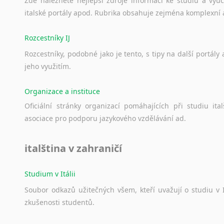
Zde
naleznete
nejlepší
zdroje
informací
ke
studiu
a
výu
italské
portály
apod.
Rubrika
obsahuje
zejména
komplexní
Rozcestníky IJ
Rozcestníky,
podobné
jako
je
tento,
s
tipy
na
další
portály
jeho
využitím.
Organizace a instituce
Oficiální
stránky
organizací
pomáhajících
při
studiu
ital
asociace
pro
podporu
jazykového
vzdělávání
ad.
italština v zahraničí
Studium v Itálii
Soubor
odkazů
užitečných
všem,
kteří
uvažují
o
studiu
v
zkušenosti
studentů.