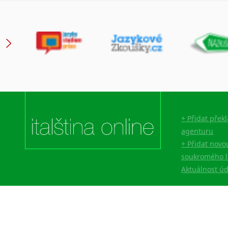
+ Přidat přek
agenturu
+ Přidat novo
soukromého l
Aktuálnost ú