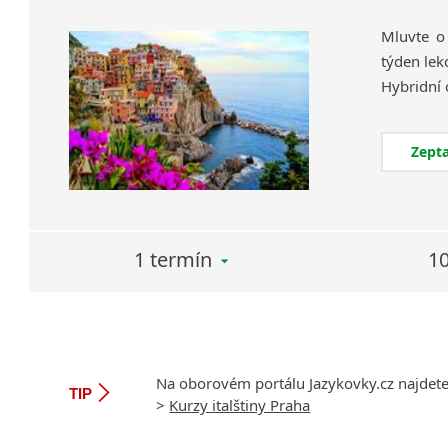
Mluvte o
týden lek
Zepta
1 termín
10
Na oborovém portálu Jazykovky.cz najdet
TIP
>
Kurzy italštiny Praha