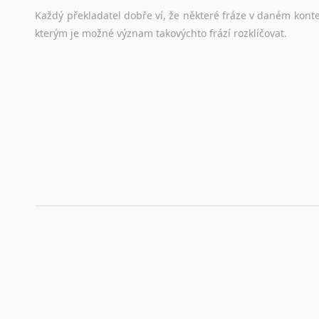
Každý
překladatel
dobře
ví,
že
některé
fráze
v
daném
kont
kterým
je
možné
význam
takovýchto
frází
rozklíčovat.
Srovnávací slovníky
Úkolem
srovnávacích
slovníků
je
vyhledat
vhodná
synony
vždy
po
ruce.
Korektory pravopisu pro překladatele
Každý dělá chyby a překlepy a kdo tvrdí, že ne, neříká p
využití moderního softwaru, jenž pravopisné, gramatické n
automaticky opravit.
Rady a návody pro překladatele
Toužíte započít překladatelskou dráhu, ale nevíte, jak na 
raději kvůli osobnímu perfekcionismu, vlastnosti každému p
raději zkontrolovat? V takovém případě jste na správném mí