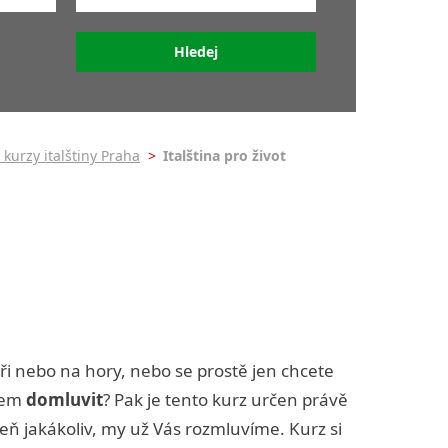
é
Začátečník (A0+A1+A2)
lštiny
Středně pokročilý (B1+B2)
ny
znáte přesně svoji
0-
pokročilost
lštiny
A0 - Úplný začátečník
itou
00-
A0+ - Falešný začátečník
y
 kurzy italštiny Praha
>
Italština pro život
A1 - Začátečník
00)
A2 - Mírně pokročilý
0)
tiny
B1 - Nižší-středně pokročilý
tiny
B2 - Vyšší-středně
pokročilý
alštiny
oři nebo na hory, nebo se prostě jen chcete
kem
domluvit
? Pak je tento kurz určen právě
eň jakákoliv, my už Vás rozmluvíme. Kurz si