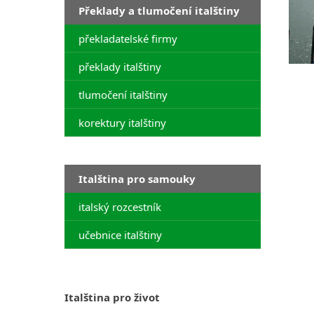
Překlady a tlumočení italštiny
překladatelské firmy
překlady italštiny
tlumočení italštiny
korektury italštiny
Italština pro samouky
italský rozcestník
učebnice italštiny
Italština pro život