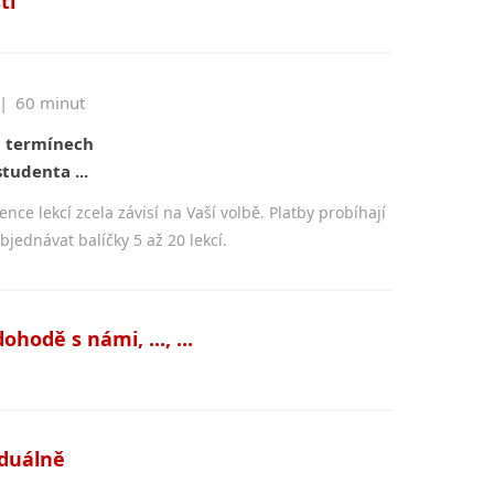
ti
|
60 minut
 termínech
tudenta ...
ence lekcí zcela závisí na Vaší volbě. Platby probíhají
jednávat balíčky 5 až 20 lekcí.
ohodě s námi, ..., ...
iduálně