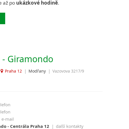
e až po
ukázkové hodině
.
 - Giramondo
|
|
Praha 12
Modřany
Vazovova 3217/9
elefon
elefon
e-mail
do - Centrála Praha 12
|
další kontakty