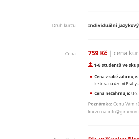
Individuální jazykový
Druh kurzu
759 Kč
| cena kur
Cena
1-8 studentů ve sku
Cena v sobě zahrnuje:
lektora na území Prahy.
Cena nezahrnuje:
Učeb
Poznámka:
Cenu Vám rá
kurzu na info@giramond