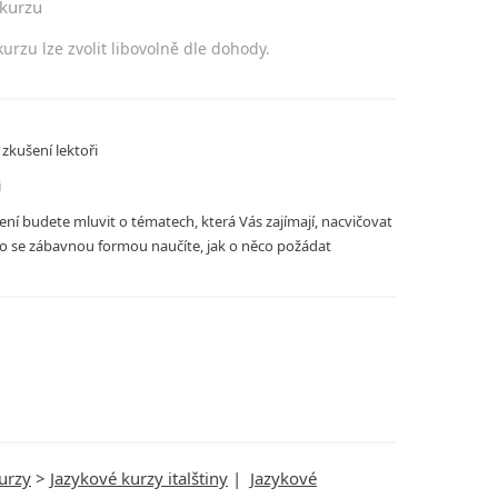
 kurzu
kurzu lze zvolit libovolně dle dohody.
 zkušení lektoři
i
ní budete mluvit o tématech, která Vás zajímají, nacvičovat
o se zábavnou formou naučíte, jak o něco požádat
urzy
>
Jazykové kurzy italštiny
|
Jazykové