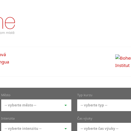
Město
Typ kurzu
-- vyberte město --
-- vyberte typ --
-- vyberte město --
-- vyberte typ --
Intenzita
Čas výuky
pražské městské části
základní členění kur
-- vyberte intenzitu --
-- vyberte čas výuky --