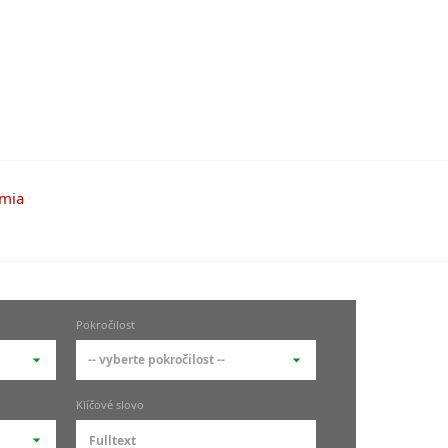
Pokročilost
-- vyberte pokročilost --
-- vyberte pokročilost --
Klíčové slovo
zů
kurz je pro studenty
pokročilosti