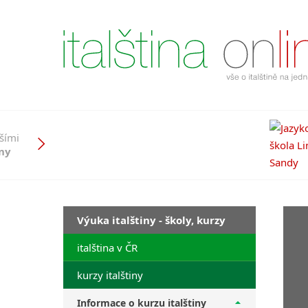
pšími
iny
Výuka italštiny - školy, kurzy
italština v ČR
kurzy italštiny
Informace o kurzu italštiny