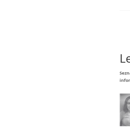
L
Sezn
info