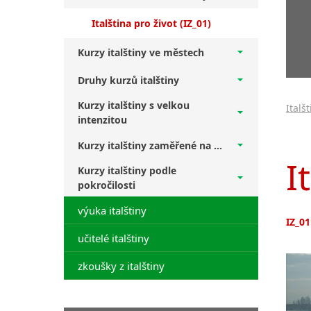
Italština pro život (IZ_01)
Kurzy italštiny ve městech
Druhy kurzů italštiny
Kurzy italštiny s velkou
Italš
intenzitou
Kurzy italštiny zaměřené na ...
I
Kurzy italštiny podle
pokročilosti
výuka italštiny
IZ_01
učitelé italštiny
zkoušky z italštiny