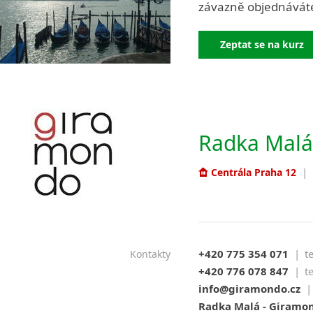
závazně objednávát
Zeptat se na kurz
Radka Malá
|
Centrála Praha 12
+420 775 354 071
|
t
Kontakty
+420 776 078 847
|
t
info@giramondo.cz
|
Radka Malá - Giramon