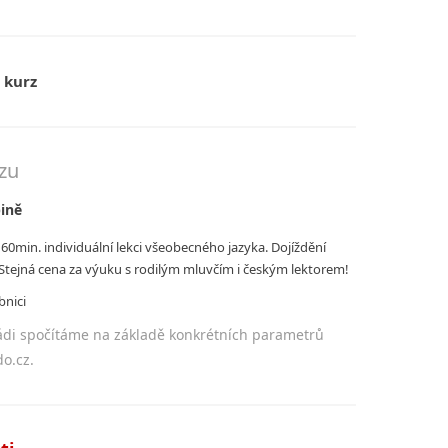
 kurz
zu
pině
60min. individuální lekci všeobecného jazyka. Dojíždění
 Stejná cena za výuku s rodilým mluvčím i českým lektorem!
nici
di spočítáme na základě konkrétních parametrů
o.cz.