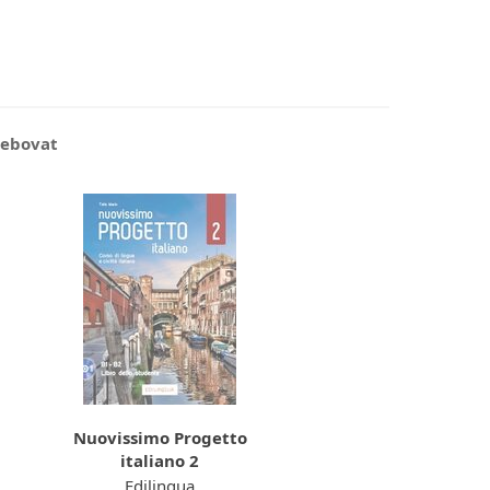
řebovat
Nuovissimo Progetto
italiano 2
Edilingua