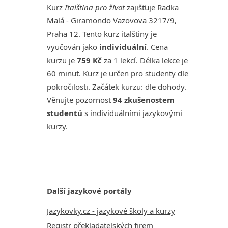
Kurz
Italština pro život
zajišťuje Radka
Malá - Giramondo Vazovova 3217/9,
Praha 12. Tento kurz italštiny je
vyučován jako
individuální
. Cena
kurzu je
759 Kč
za 1 lekcí. Délka lekce je
60 minut. Kurz je určen pro studenty dle
pokročilosti. Začátek kurzu: dle dohody.
Věnujte pozornost
94 zkušenostem
studentů
s individuálními jazykovými
kurzy.
Další jazykové portály
Jazykovky.cz - jazykové školy a kurzy
Registr překladatelských firem