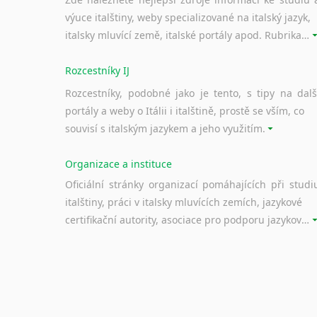
výuce italštiny, weby specializované na italský jazyk,
italsky mluvící země, italské portály apod. Rubrika obsahuje zejména komplexní a maximálně kvalitní stránky využitelné ke studiu italštiny.
Rozcestníky IJ
Rozcestníky, podobné jako je tento, s tipy na dalš
portály a weby o Itálii i italštině, prostě se vším, co
souvisí s italským jazykem a jeho využitím.
Organizace a instituce
Oficiální stránky organizací pomáhajících při studi
italštiny, práci v italsky mluvících zemích, jazykové
certifikační autority, asociace pro podporu jazykového vzdělávání ad.