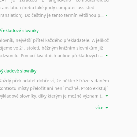
translation (nebo také jindy computer-assisted
translation). Do češtiny je tento termín většinou překládán jako počítačem podporovaný překlad či překlad podporovaný počítačem. Nástroje CAT ukládají překládané fráze a při dalším překladu vám je automaticky nabízejí, takže se již nemusíte zdržovat s jejich dalším překládáním.
Překladové slovníky
Slovník, největší přítel každého překladatele. A jelikož
žijeme ve 21. století, běžným knižním slovníkům již
odzvonilo. Pomocí kvalitních online překladových slovníků již nemusíte únavně listovat alfabetickým schématem uspořádání, stačí napsat vstupní frázi a dřív, než řeknete švec, vyskočí vám hledaný výraz.
Výkladové slovníky
Každý překladatel dobře ví, že některé fráze v daném
kontextu místy přeložit ani není možné. Proto existují
výkladové slovníky, díky kterým je možné význam takovýchto frází rozklíčovat.
více
Srovnávací slovníky
Úkolem srovnávacích slovníků je vyhledat vhodná
synonyma v daném kontextu, aby měl překladatel