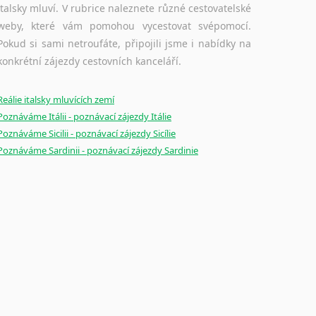
Ostatní pomůcky pro překladatele
italsky mluví. V rubrice naleznete různé cestovatelské
weby, které vám pomohou vycestovat svépomocí.
Mix pomůcek, jež mají potenciál pomoci překladateli
Pokud si sami netroufáte, připojili jsme i nabídky na
v jeho činnosti. Může se jednat o technické pomůcky
konkrétní zájezdy cestovních kanceláří.
a software, jazykové poradny a pravidla pravopisu nebo stylistické příručky.
Reálie italsky mluvících zemí
Poznáváme Itálii - poznávací zájezdy Itálie
Poznáváme Sicilii - poznávací zájezdy Sicílie
Poznáváme Sardinii - poznávací zájezdy Sardinie