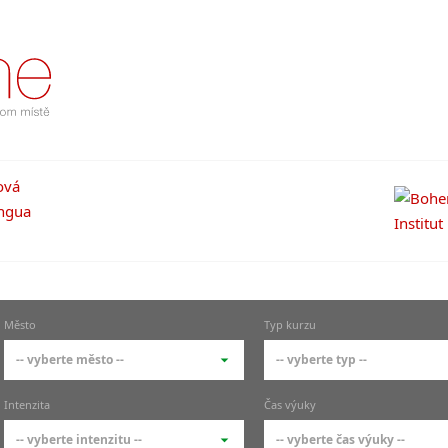
Město
Typ kurzu
-- vyberte město --
-- vyberte typ --
-- vyberte město --
-- vyberte typ --
Intenzita
Čas výuky
pražské městské části
základní členění kur
-- vyberte intenzitu --
-- vyberte čas výuky --