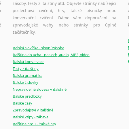
ě
zásoby, testy z italštiny atd. Objevte stránky nabízející
h
poslechová cvičení, hry, italské písničky nebo
.
konverzační cvičení. Dáme vám doporučení na
é
zpravodajské weby nebo stránky pro úplné
začátečníky.
Italská slovíčka - slovní zásoba
Italština do ucha - poslech, audio, MP3, video
Italská konverzace
Testy z italštiny
Italská gramatika
Italské číslovky
Nepravidelná slovesa v italštině
Italské předložky
Italské časy
Zpravodajství v italštině
Italské vtipy - zábava
Italština hrou - italské hry