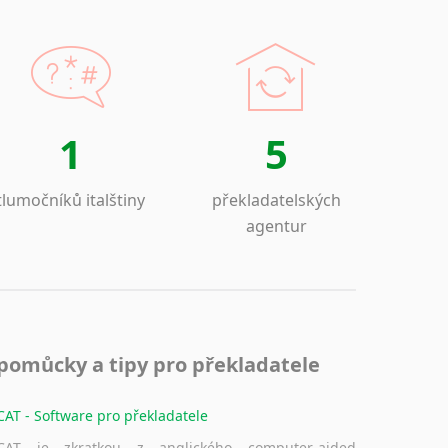
1
5
tlumočníků italštiny
překladatelských
agentur
pomůcky a tipy pro překladatele
CAT - Software pro překladatele
CAT je zkratkou z anglického computer-aided