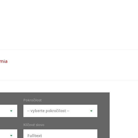
Pokročilost
-- vyberte pokročilost --
-- vyberte pokročilost --
Klíčové slovo
zů
kurz je pro studenty
pokročilosti