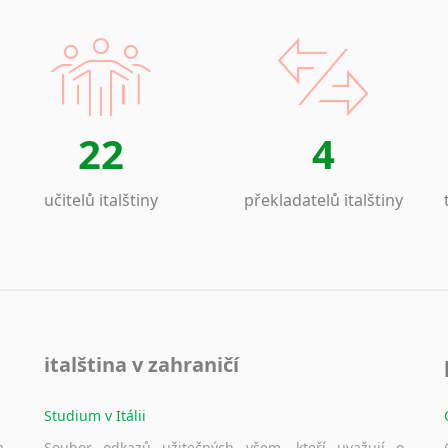
22
4
učitelů italštiny
překladatelů italštiny
italština v zahraničí
Studium v Itálii
a
Soubor odkazů užitečných všem, kteří uvažují o