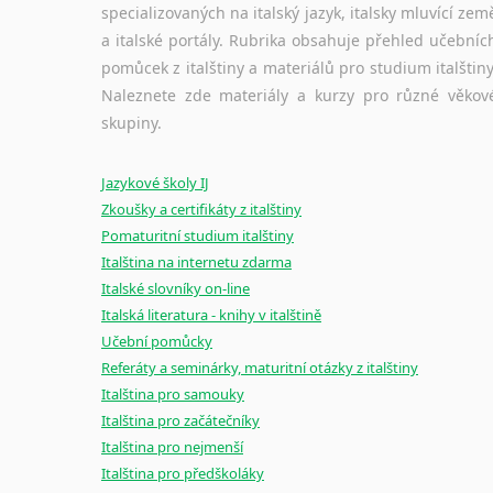
specializovaných na italský jazyk, italsky mluvící zem
a italské portály. Rubrika obsahuje přehled učebníc
pomůcek z italštiny a materiálů pro studium italštiny
Naleznete zde materiály a kurzy pro různé věkov
skupiny.
Jazykové školy IJ
Zkoušky a certifikáty z italštiny
Pomaturitní studium italštiny
Italština na internetu zdarma
Italské slovníky on-line
Italská literatura - knihy v italštině
Učební pomůcky
Referáty a seminárky, maturitní otázky z italštiny
Italština pro samouky
Italština pro začátečníky
Italština pro nejmenší
Italština pro předškoláky