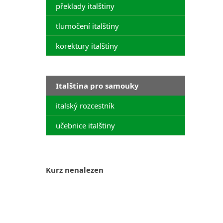
překlady italštiny
tlumočení italštiny
korektury italštiny
Italština pro samouky
italský rozcestník
učebnice italštiny
Kurz nenalezen