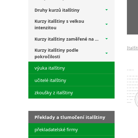
Druhy kurzů italštiny
Kurzy italštiny s velkou
intenzitou
Kurzy italštiny zaměřené na ...
Italš
Kurzy italštiny podle
pokročilosti
výuka italštiny
učitelé italštiny
zkoušky z italštiny
Překlady a tlumočení italštiny
překladatelské firmy