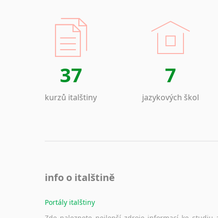
37
7
kurzů italštiny
jazykových škol
info o italštině
Portály italštiny
Zde naleznete nejlepší zdroje informací ke studiu 