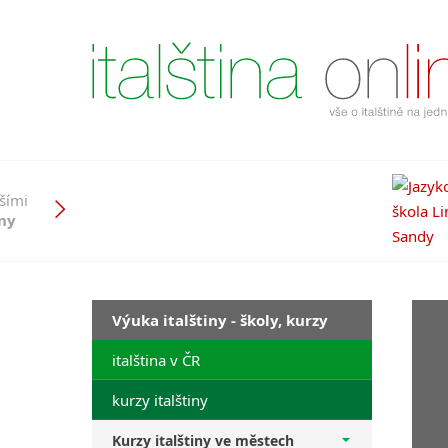
pšími
iny
Výuka italštiny - školy, kurzy
italština v ČR
kurzy italštiny
Kurzy italštiny ve městech