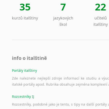
35
7
22
kurzů italštiny
jazykových
učitelů
škol
italštiny
info o italštině
Portály italštiny
Zde
naleznete
nejlepší
zdroje
informací
ke
studiu
a
výu
italské
portály
apod.
Rubrika
obsahuje
zejména
komplexní
Rozcestníky IJ
Rozcestníky,
podobné
jako
je
tento,
s
tipy
na
další
portály