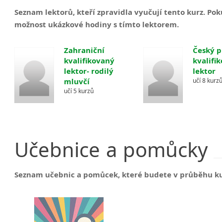
Seznam lektorů, kteří zpravidla vyučují tento kurz. P
možnost ukázkové hodiny s tímto lektorem.
Zahraniční
Český p
kvalifikovaný
kvalifi
lektor- rodilý
lektor
mluvčí
učí 8 kurz
učí 5 kurzů
Učebnice
a
pomůcky
Seznam učebnic a pomůcek, které budete v průběhu k