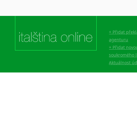
+ Přidat přek
agenturu
+ Přidat novo
soukromého l
Aktuálnost ú