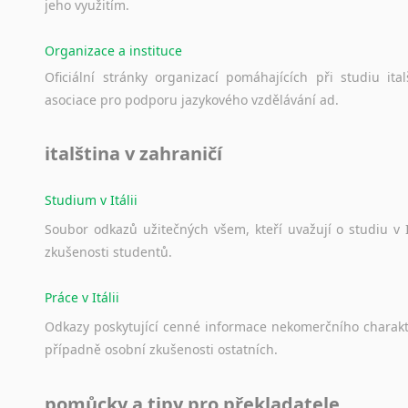
jeho
využitím.
Organizace a instituce
Oficiální
stránky
organizací
pomáhajících
při
studiu
ital
asociace
pro
podporu
jazykového
vzdělávání
ad.
italština v zahraničí
Studium v Itálii
Soubor
odkazů
užitečných
všem,
kteří
uvažují
o
studiu
v
zkušenosti
studentů.
Práce v Itálii
Odkazy
poskytující
cenné
informace
nekomerčního
charak
případně
osobní
zkušenosti
ostatních.
pomůcky a tipy pro překladatele