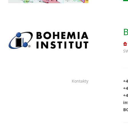
B
SW
+4
Kontakty
+4
+4
in
BO