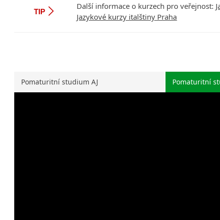
Další informace o kurzech pro veřejnost:
J
TIP
Jazykové kurzy italštiny Praha
Pomaturitní studium AJ
Pomaturitní s