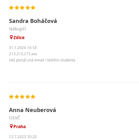
Sandra Boháčová
nákupčí
Zdice
31.1.2024 16:18
213.213.215.xxx
náš portál zná email / telefon studenta
Anna Neuberová
OSVČ
Praha
12.7.2023 20:20