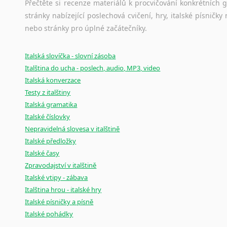
Přečtěte si recenze materiálů k procvičování konkrétních gra
stránky nabízející poslechová cvičení, hry, italské písni
nebo stránky pro úplné začátečníky.
Italská slovíčka - slovní zásoba
Italština do ucha - poslech, audio, MP3, video
Italská konverzace
Testy z italštiny
Italská gramatika
Italské číslovky
Nepravidelná slovesa v italštině
Italské předložky
Italské časy
Zpravodajství v italštině
Italské vtipy - zábava
Italština hrou - italské hry
Italské písničky a písně
Italské pohádky