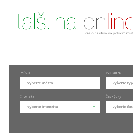
Město
Typ kurzu
-- vyberte město --
-- vyberte typ
-- vyberte město --
-- vyberte 
Intenzita
Čas výuky
pražské městské části
základní 
-- vyberte intenzitu --
-- vyberte čas
Praha
Kurzy i
skupin
Praha 1
-- vyberte intenzitu --
-- vyberte
Individ
Praha 4
1-2 hodiny týdně
Ranní (zač
Firemní