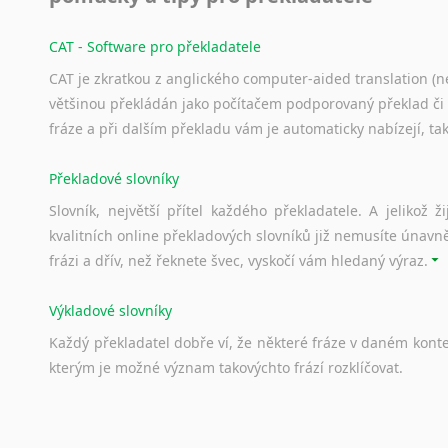
CAT - Software pro překladatele
CAT je zkratkou z anglického computer-aided translation (ne
většinou překládán jako počítačem podporovaný překlad či
fráze a při dalším překladu vám je automaticky nabízejí, ta
Překladové slovníky
Slovník, největší přítel každého překladatele. A jelikož
kvalitních online překladových slovníků již nemusíte únavn
frázi a dřív, než řeknete švec, vyskočí vám hledaný výraz.
Výkladové slovníky
Každý
překladatel
dobře
ví,
že
některé
fráze
v
daném
kont
kterým
je
možné
význam
takovýchto
frází
rozklíčovat.
Srovnávací slovníky