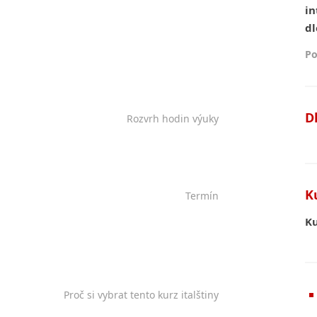
in
dl
Po
D
Rozvrh hodin výuky
K
Termín
Ku
Proč si vybrat tento kurz italštiny