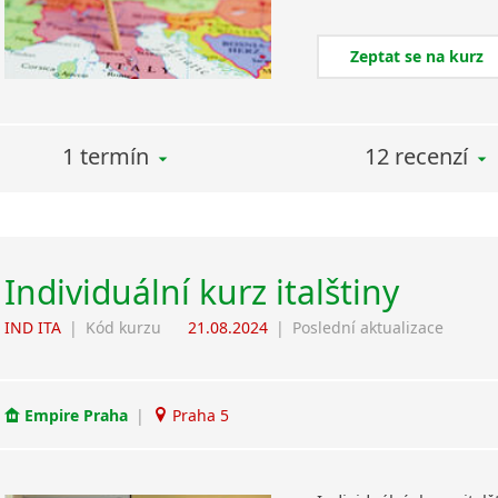
Zeptat se na kurz
1 termín
12 recenzí
Individuální kurz italštiny
IND ITA
|
Kód kurzu
21.08.2024
|
Poslední aktualizace
Empire Praha
|
Praha 5