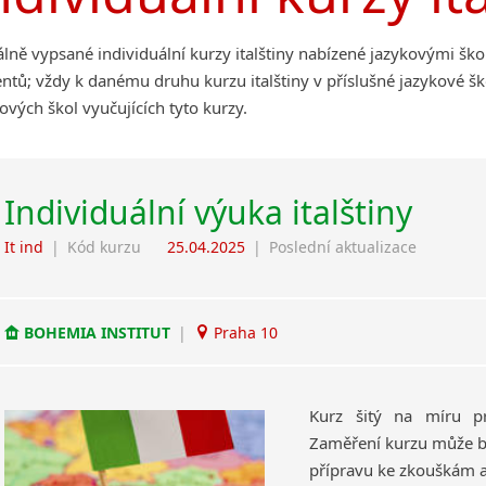
lně vypsané individuální kurzy italštiny nabízené jazykovými šk
ntů; vždy k danému druhu kurzu italštiny v příslušné jazykové š
ových škol vyučujících tyto kurzy.
Individuální výuka italštiny
It ind
|
Kód kurzu
25.04.2025
|
Poslední aktualizace
BOHEMIA INSTITUT
|
Praha 10
Kurz šitý na míru pr
Zaměření kurzu může bý