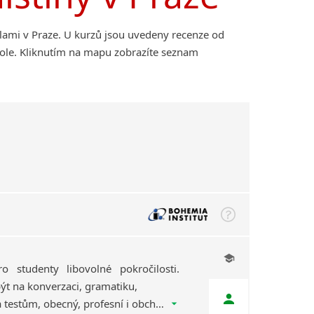
olami v Praze. U kurzů jsou uvedeny recenze od
kole. Kliknutím na mapu zobrazíte seznam
o studenty libovolné pokročilosti.
t na konverzaci, gramatiku,
přípravu ke zkouškám a testům, obecný, profesní i obchodní jazyk – podle potřeb studenta.