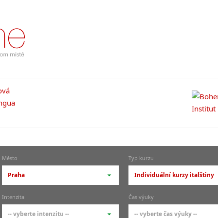
Město
Typ kurzu
Praha
Individuální kurzy italštiny
-- vyberte město --
-- vyberte typ --
Intenzita
Čas výuky
pražské městské části
základní členění kur
-- vyberte intenzitu --
-- vyberte čas výuky --