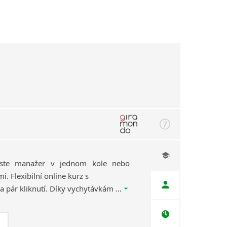
jste manažer v jednom kole nebo
. Flexibilní online kurz s
Giramondem spustíte na pár kliknutí. Díky vychytávkám našich lektorů vás budou lekce přes Zoom, Google Meet nebo třeba WhatsApp skutečně bavit!