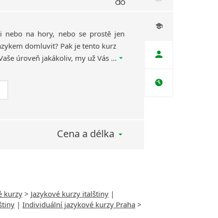
ři nebo na hory, nebo se prostě jen
azykem domluvit? Pak je tento kurz
určen právě Vám! Ať je Vaše úroveň jakákoliv, my už Vás rozmluvíme. Kurz si závazně objednáváte až po ukázkové hodině.
Cena a délka
é kurzy
>
Jazykové kurzy italštiny
|
štiny
|
Individuální jazykové kurzy Praha
>