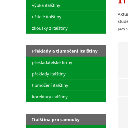
výuka italštiny
Aktuá
učitelé italštiny
stude
zkoušky z italštiny
jazyk
Překlady a tlumočení italštiny
překladatelské firmy
překlady italštiny
tlumočení italštiny
korektury italštiny
Italština pro samouky