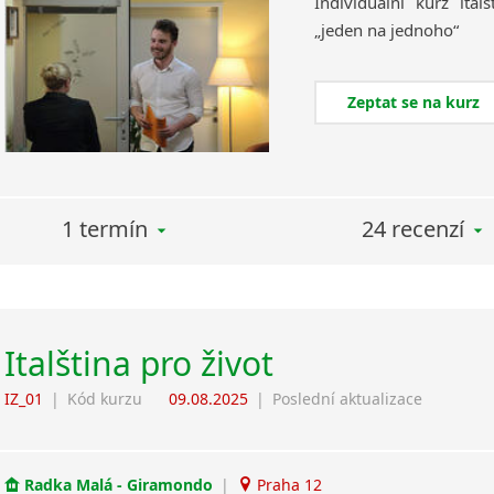
Individuální
kurz
italš
„jeden
na
jednoho“
Zeptat se na kurz
1 termín
24 recenzí
Italština pro život
IZ_01
|
Kód kurzu
09.08.2025
|
Poslední aktualizace
Radka Malá - Giramondo
|
Praha 12