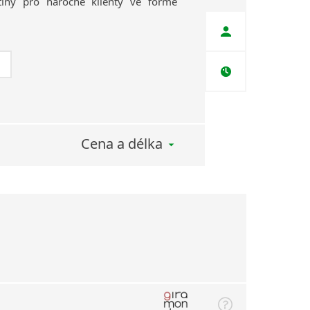
tiny
pro
náročné
klienty
ve
formě
Cena a délka