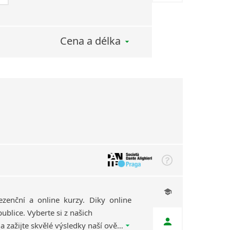
Cena a délka
ezenční a online kurzy. Diky online
ublice. Vyberte si z našich
kvalifikovaných lektorů a zažijte skvělé výsledky naší ověřené výukové metody, díky které se naučíte italský efektivně, rychle a zábavnou formou.