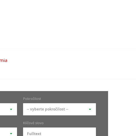
Pokročilost
-- vyberte pokročilost --
-- vyberte pokročilost --
Klíčové slovo
zů
kurz je pro studenty
pokročilosti