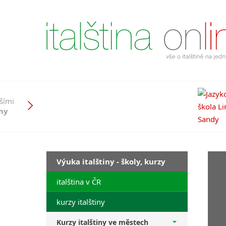
pšími
iny
Výuka italštiny - školy, kurzy
italština v ČR
kurzy italštiny
Kurzy italštiny ve městech