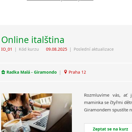
Online italština
IO_01
|
Kód kurzu
09.08.2025
|
Poslední aktualizace
Radka Malá - Giramondo
|
Praha 12
Rozmluvíme vás, ať 
maminka se čtyřmi dětmi
Zeptat se na kurz