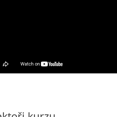
ektoři
kurzu