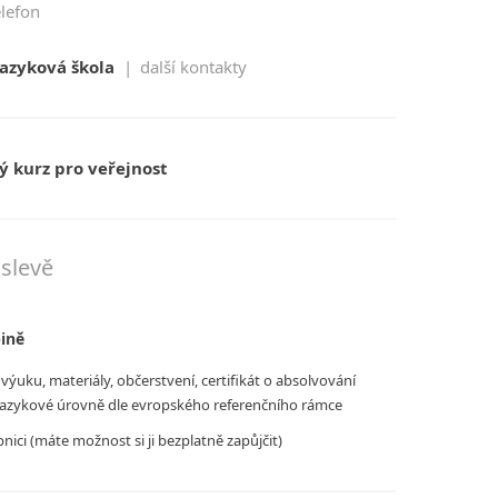
elefon
azyková škola
|
další kontakty
 kurz pro veřejnost
slevě
pině
výuku, materiály, občerstvení, certifikát o absolvování
 jazykové úrovně dle evropského referenčního rámce
nici (máte možnost si ji bezplatně zapůjčit)