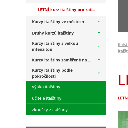
LETNÍ kurz italštiny pro začátečníky (LETNÍ It1)
Kurzy italštiny ve městech
Druhy kurzů italštiny
Kurzy italštiny s velkou
Italš
intenzitou
italš
Kurzy italštiny zaměřené na ...
Kurzy italštiny podle
L
pokročilosti
výuka italštiny
učitelé italštiny
LETNÍ
zkoušky z italštiny