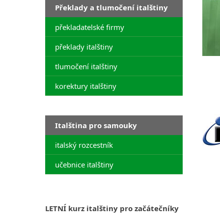
Překlady a tlumočení italštiny
překladatelské firmy
překlady italštiny
tlumočení italštiny
korektury italštiny
Italština pro samouky
italský rozcestník
učebnice italštiny
LETNÍ kurz italštiny pro začátečníky