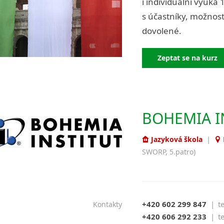
i individuální výuka 
s účastníky, možnos
dovolené.
Zeptat se na kurz
BOHEMIA I
|
Jazyková škola
SWORP, 5.patro)
+420 602 299 847
|
t
Kontakty
+420 606 292 233
|
t