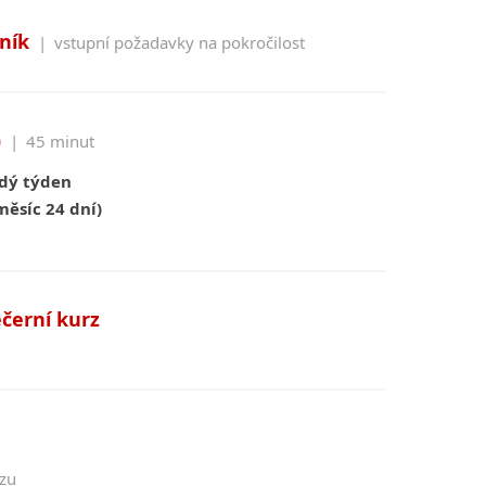
ník
|
vstupní požadavky na pokročilost
)
|
45 minut
ždý týden
měsíc 24 dní)
ečerní kurz
rzu