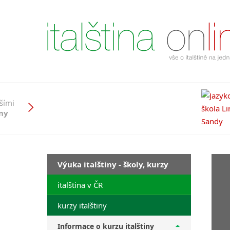
pšími
iny
Výuka italštiny - školy, kurzy
italština v ČR
kurzy italštiny
Informace o kurzu italštiny