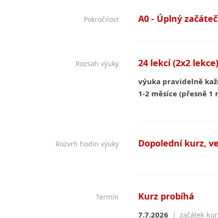
A0 - Úplný začáteč
Pokročilost
24 lekcí (2x2 lekce
Rozsah výuky
výuka pravidelně ka
1-2 měsíce (přesně 1 
Dopolední kurz, v
Rozvrh hodin výuky
Kurz probíhá
Termín
7.7.2026
|
začátek ku