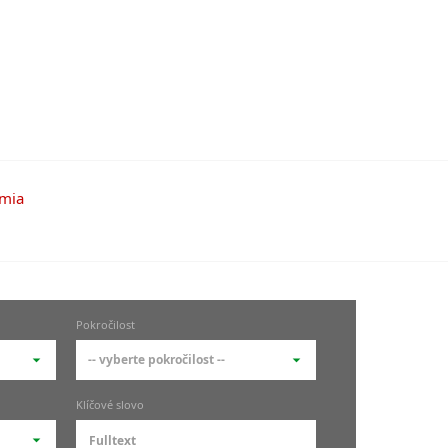
Pokročilost
-- vyberte pokročilost --
-- vyberte pokročilost --
Klíčové slovo
zů
kurz je pro studenty
pokročilosti