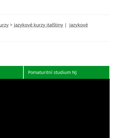
urzy
>
Jazykové kurzy italštiny
|
Jazykové
Pomaturitní studium NJ