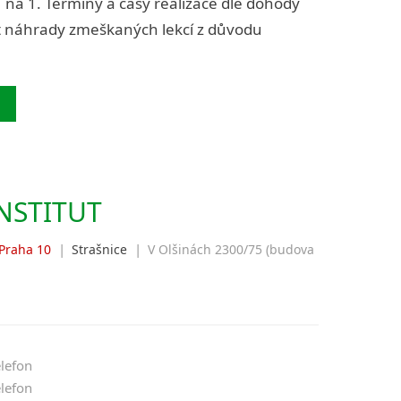
1 na 1. Termíny a časy realizace dle dohody
t náhrady zmeškaných lekcí z důvodu
NSTITUT
|
|
Praha 10
Strašnice
V Olšinách 2300/75 (budova
elefon
elefon