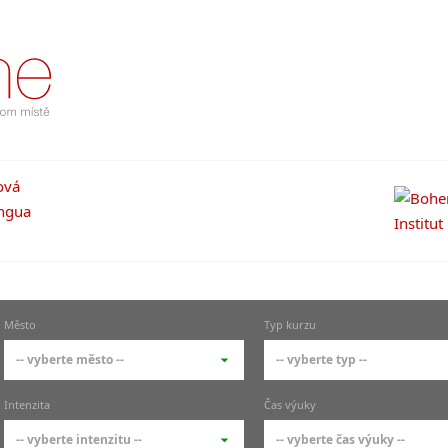
Město
Typ kurzu
-- vyberte město --
-- vyberte typ --
-- vyberte město --
-- vyberte typ --
Intenzita
Čas výuky
pražské městské části
základní členění kur
-- vyberte intenzitu --
-- vyberte čas výuky --