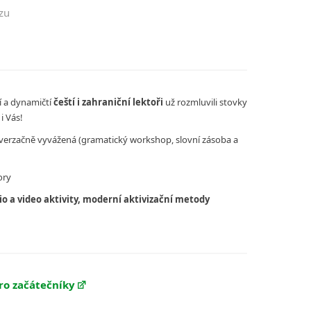
zu
í a dynamičtí
čeští i zahraniční lektoři
už rozmluvili stovky
i Vás!
verzačně vyvážená (gramatický workshop, slovní zásoba a
ory
io a video aktivity, moderní aktivizační metody
pro začátečníky