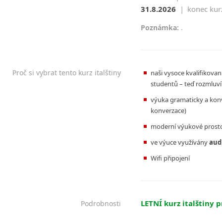
31.8.2026
|
konec kur
Poznámka:
.
Proč si vybrat tento kurz italštiny
naši vysoce kvalifikovan
studentů – teď rozmluví 
výuka gramaticky a kon
konverzace)
moderní výukové prost
ve výuce využívány
aud
Wifi připojení
LETNÍ kurz italštiny 
Podrobnosti