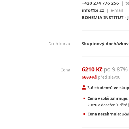
+420 274 776 256
|
t
info@bi.cz
|
e-mail
BOHEMIA INSTITUT - J
Skupinový docházkový
Druh kurzu
6210 Kč
po 9.87% 
Cena
6890 Kč
před slevou
3-6 studentů ve sku
Cena v sobě zahrnuje:
kurzu a dosažení určité
Cena nezahrnuje:
učeb