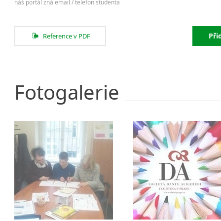
náš portál zná email / telefon studenta
Při
Reference v PDF
Fotogalerie