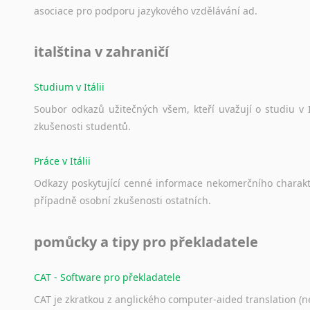
asociace
pro
podporu
jazykového
vzdělávání
ad.
italština v zahraničí
Studium v Itálii
Soubor
odkazů
užitečných
všem,
kteří
uvažují
o
studiu
v
zkušenosti
studentů.
Práce v Itálii
Odkazy
poskytující
cenné
informace
nekomerčního
charak
případně
osobní
zkušenosti
ostatních.
pomůcky a tipy pro překladatele
CAT - Software pro překladatele
CAT je zkratkou z anglického computer-aided translation (ne