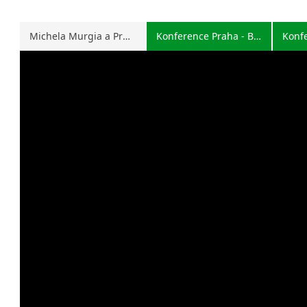
Michela Murgia a Praga
Konference Praha - Brno
Konf