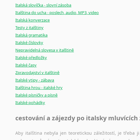
Italská slovíčka - slovní zásoba
Italština do ucha - poslech, audio, MP3, video
Italská konverzace
Testy z italštiny
Italská gramatika
Italské číslovky
Nepravidelná slovesa v italštině
Italské předložky
Italské časy
Zpravodajství v italštině
Italské vtipy - zábava
Italština hrou - italské hry
Italské písničky a písně
Italské pohádky
cestování a zájezdy po italsky mluvících
Aby italština nebyla jen teoretickou záležitostí, je třeba j