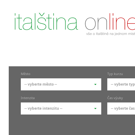
Město
Typ kurzu
-- vyberte město --
-- vyberte typ
-- vyberte město --
-- vyberte 
Intenzita
Čas výuky
pražské městské části
základní 
-- vyberte intenzitu --
-- vyberte čas
Praha
Kurzy i
skupin
Praha 1
-- vyberte intenzitu --
-- vyberte
Individ
Praha 4
1-2 hodiny týdně
Ranní (zač
Firemní