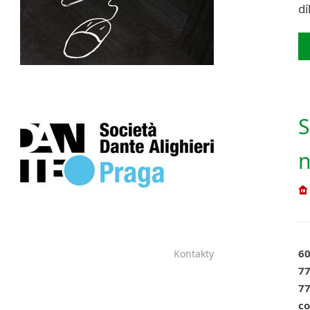
dí
S
n
60
Kontakty
77
77
co