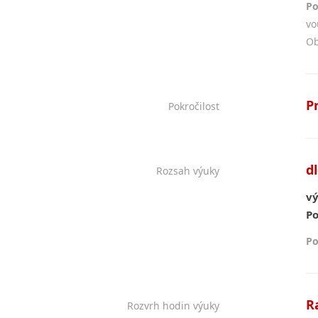
Po
vo
Ob
P
Pokročilost
d
Rozsah výuky
vý
Po
Po
R
Rozvrh hodin výuky