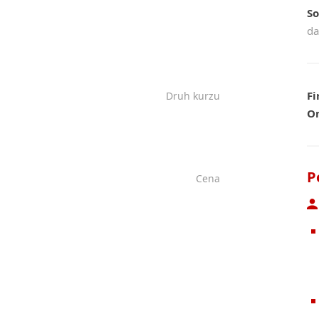
So
da
Fi
Druh kurzu
On
P
Cena