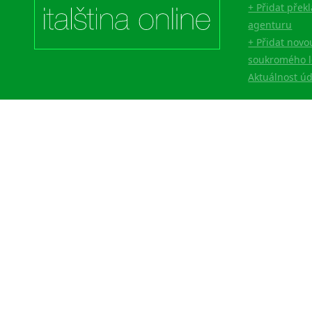
+ Přidat přek
agenturu
+ Přidat novo
soukromého l
Aktuálnost ú