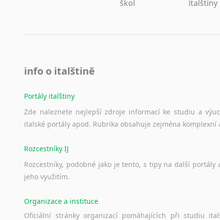
škol
italštiny
info o italštině
Portály italštiny
Zde
naleznete
nejlepší
zdroje
informací
ke
studiu
a
výu
italské
portály
apod.
Rubrika
obsahuje
zejména
komplexní
Rozcestníky IJ
Rozcestníky,
podobné
jako
je
tento,
s
tipy
na
další
portály
jeho
využitím.
Organizace a instituce
Oficiální
stránky
organizací
pomáhajících
při
studiu
ital