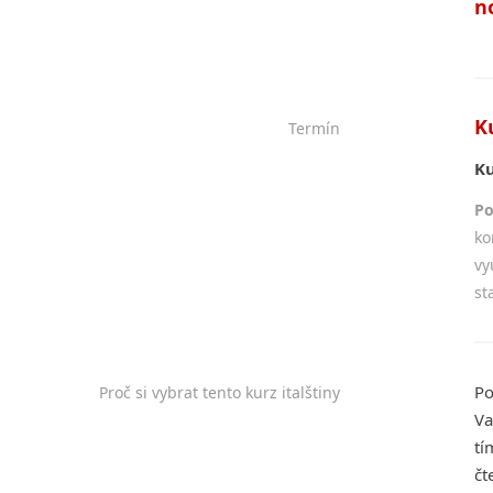
n
K
Termín
Ku
Po
ko
vy
st
Po
Proč si vybrat tento kurz italštiny
Va
tí
čt