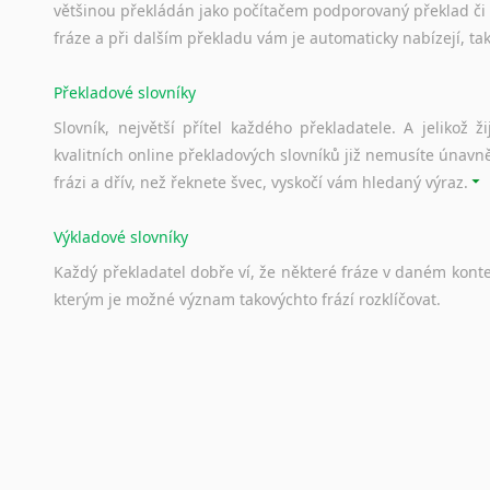
většinou překládán jako počítačem podporovaný překlad či
fráze a při dalším překladu vám je automaticky nabízejí, ta
Překladové slovníky
Slovník, největší přítel každého překladatele. A jelikož
kvalitních online překladových slovníků již nemusíte únavn
frázi a dřív, než řeknete švec, vyskočí vám hledaný výraz.
Výkladové slovníky
Každý
překladatel
dobře
ví,
že
některé
fráze
v
daném
kont
kterým
je
možné
význam
takovýchto
frází
rozklíčovat.
Srovnávací slovníky
Úkolem
srovnávacích
slovníků
je
vyhledat
vhodná
synony
vždy
po
ruce.
Korektory pravopisu pro překladatele