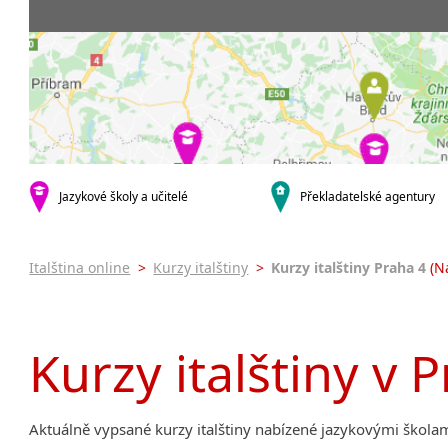
Praha 5
3-4 hodiny týdně
Dopolední
Pomatur
Praha 7
9-14 hodin týdně
Odpolední
kurzy s v
Praha 9
20 a více hodin týdně
Večerní (z
Online 
Praha 10
Noční (od
Letní k
krajská města
Celodenní
Intenzi
Brno
specifick
Plzeň
Italšti
malá města podle abecedy
Jazykové školy a učitelé
Překladatelské agentury
Konverz
Most
Italština online
>
Kurzy italštiny
>
Kurzy italštiny Praha 4
(Na
Kurzy italštiny v 
Aktuálně vypsané kurzy italštiny nabízené jazykovými škola