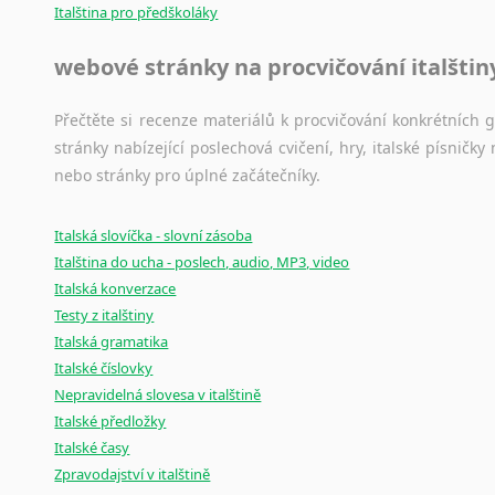
Italština pro předškoláky
webové stránky na procvičování italštin
Přečtěte si recenze materiálů k procvičování konkrétních gra
stránky nabízející poslechová cvičení, hry, italské písni
nebo stránky pro úplné začátečníky.
Italská slovíčka - slovní zásoba
Italština do ucha - poslech, audio, MP3, video
Italská konverzace
Testy z italštiny
Italská gramatika
Italské číslovky
Nepravidelná slovesa v italštině
Italské předložky
Italské časy
Zpravodajství v italštině