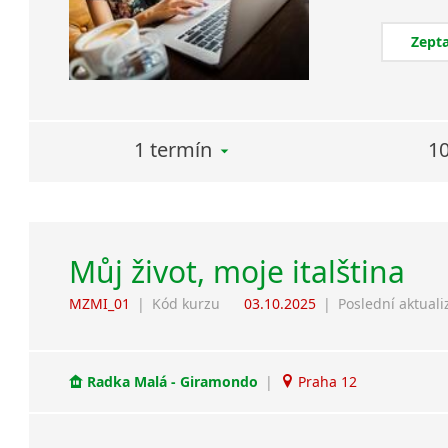
Zepta
1 termín
10
Můj život, moje italština
MZMI_01
|
Kód kurzu
03.10.2025
|
Poslední aktuali
Radka Malá - Giramondo
|
Praha 12