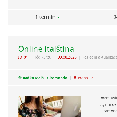
1 termín
9
Online italština
IO_01
|
Kód kurzu
09.08.2025
|
Poslední aktualizac
Radka Malá - Giramondo
|
Praha 12
Rozmluví
čtyřmi dět