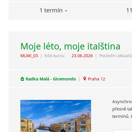
1 termín
11
Moje léto, moje italština
MLMI_03
|
Kód kurzu
23.06.2026
|
Poslední aktuali
Radka Malá - Giramondo
|
Praha 12
Asynchron
přesně ta