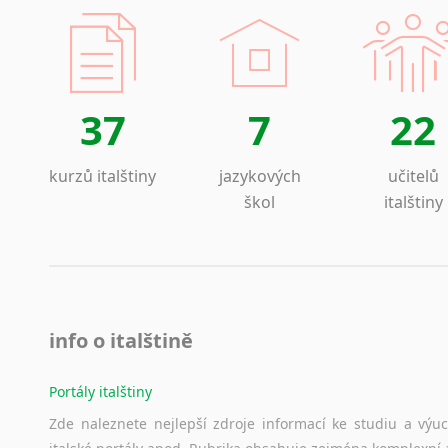
37
7
22
kurzů italštiny
jazykových
učitelů
škol
italštiny
info o italštině
Portály italštiny
Zde
naleznete
nejlepší
zdroje
informací
ke
studiu
a
výu