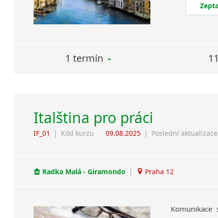
Zepta
1 termín
11
Italština pro práci
IF_01
|
Kód kurzu
09.08.2025
|
Poslední aktualizace
Radka Malá - Giramondo
|
Praha 12
Komunikace s