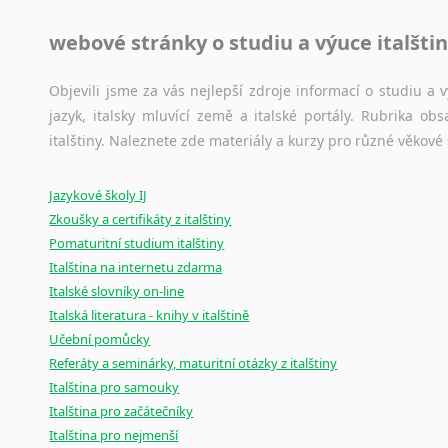
Jazykové korpusy
webové stránky o studiu a výuce italšti
Jazykový korpus je elektronický soubor autentických tex
korpusů, jež umožňují třeba vyhledávání slov a slovních spo
původního zdroje textu.
Objevili jsme za vás nejlepší zdroje informací o studiu a
jazyk, italsky mluvící země a italské portály. Rubrika o
Ostatní pomůcky pro překladatele
italštiny. Naleznete zde materiály a kurzy pro různé věkové
Mix
pomůcek,
jež
mají
potenciál
pomoci
překladateli
v
je
Jazykové školy IJ
poradny
a
pravidla
pravopisu
nebo
stylistické
příručky.
Zkoušky a certifikáty z italštiny
Pomaturitní studium italštiny
Italština na internetu zdarma
Italské slovníky on-line
Italská literatura - knihy v italštině
Učební pomůcky
Referáty a seminárky, maturitní otázky z italštiny
Italština pro samouky
Italština pro začátečníky
Italština pro nejmenší