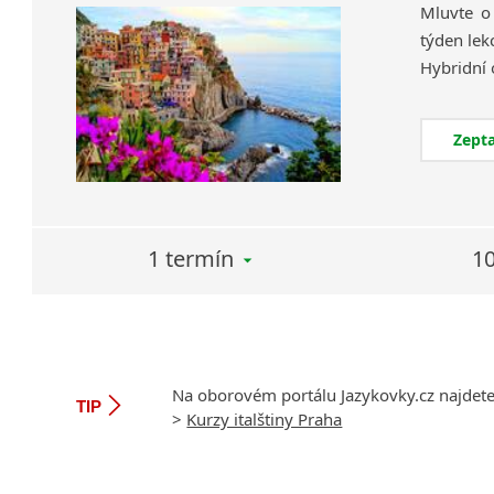
Mluvte o
týden lek
Zepta
1 termín
10
Na oborovém portálu Jazykovky.cz najdet
TIP
>
Kurzy italštiny Praha