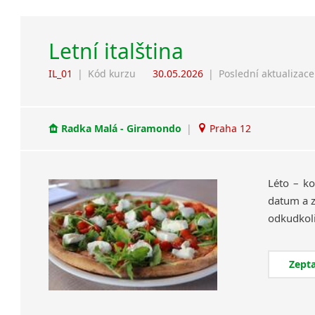
Letní italština
IL_01
|
Kód kurzu
30.05.2026
|
Poslední aktualizace
Radka Malá - Giramondo
|
Praha 12
Léto – ko
datum a z
Zepta