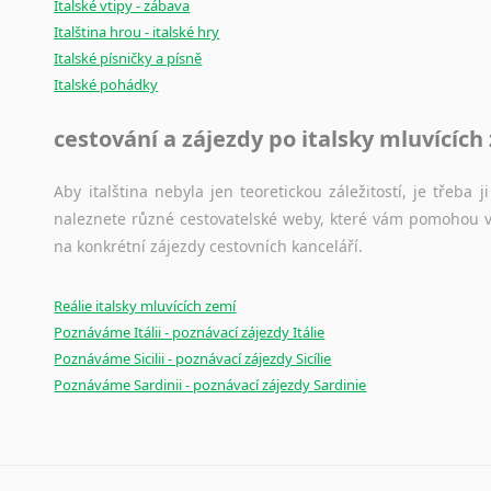
Italské vtipy - zábava
Italština hrou - italské hry
Italské písničky a písně
Italské pohádky
cestování a zájezdy po italsky mluvících
Aby italština nebyla jen teoretickou záležitostí, je třeba j
naleznete různé cestovatelské weby, které vám pomohou vy
na konkrétní zájezdy cestovních kanceláří.
Reálie italsky mluvících zemí
Poznáváme Itálii - poznávací zájezdy Itálie
Poznáváme Sicilii - poznávací zájezdy Sicílie
Poznáváme Sardinii - poznávací zájezdy Sardinie