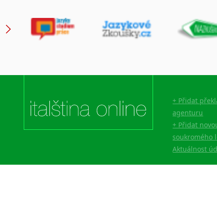
+ Přidat přek
agenturu
+ Přidat novo
soukromého l
Aktuálnost ú