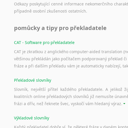
Odkazy
poskytující
cenné
informace
nekomerčního
charak
případně
osobní
zkušenosti
ostatních.
pomůcky a tipy pro překladatele
CAT - Software pro překladatele
CAT je zkratkou z anglického computer-aided translation (ne
většinou překládán jako počítačem podporovaný překlad či
fráze a při dalším překladu vám je automaticky nabízejí, ta
Překladové slovníky
Slovník, největší přítel každého překladatele. A jelikož
kvalitních online překladových slovníků již nemusíte únavn
frázi a dřív, než řeknete švec, vyskočí vám hledaný výraz.
Výkladové slovníky
Každý
překladatel
dobře
ví,
že
některé
fráze
v
daném
kont