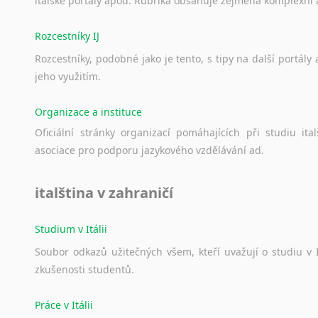
italské
portály
apod.
Rubrika
obsahuje
zejména
komplexní
Rozcestníky IJ
Rozcestníky,
podobné
jako
je
tento,
s
tipy
na
další
portály
jeho
využitím.
Organizace a instituce
Oficiální
stránky
organizací
pomáhajících
při
studiu
ital
asociace
pro
podporu
jazykového
vzdělávání
ad.
italština v zahraničí
Studium v Itálii
Soubor
odkazů
užitečných
všem,
kteří
uvažují
o
studiu
v
zkušenosti
studentů.
Práce v Itálii