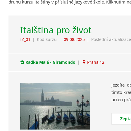
druhu kurzu italštiny v příslušné jazykové škole. Kliknutím 
Italština pro život
IZ_01
|
Kód kurzu
09.08.2025
|
Poslední aktualizac
Radka Malá - Giramondo
|
Praha 12
Jezdíte d
tímto krá
Zepta