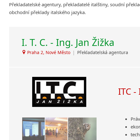
Překladatelské agentury, překladatelé italštiny, soudní překla
Amharština
obchodní překlady italského jazyka.
Arabština
Aramejština
Arménština
I. T. C. - Ing. Jan Žižka
Avarština
Azerbajdžánština
Praha 2, Nové Město
|
Překladatelská agentura
Bambarština
Bantuské jazyky
Barmština
Baskičtina
ITC -
Běloruština
Bengálština
Bosenština
Bulharština
Práv
Burjatština
eko
Čagatajské jazyky
tech
Čečenština