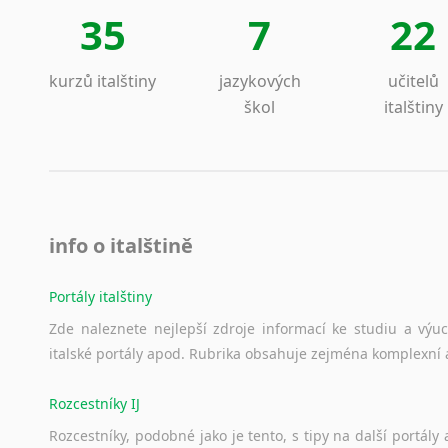
smlo
Lezginština
35
7
22
pře
Lingala
Ostatní 
Litevština
kurzů italštiny
jazykových
učitelů
Lotyšština
Pří
škol
italštiny
Luba
ško
Makedonština
bio
Malajština
hos
Malgaština
kva
Malinština
Med
Maltština
info o italštině
spol
Maorština
lék
v Pr
Megrelština
Portály italštiny
Moldavština
Zde
naleznete
nejlepší
zdroje
informací
ke
studiu
a
výu
Tlumočen
Mongolština
italské
portály
apod.
Rubrika
obsahuje
zejména
komplexní
Informatik
Nepálština
Nilosaharské jazyky
Rozcestníky IJ
Hudební
Nizozemština
Rozcestníky,
podobné
jako
je
tento,
s
tipy
na
další
portály