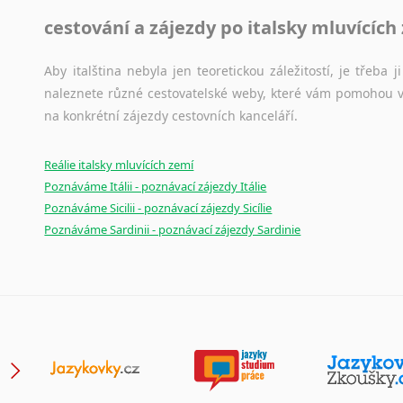
Japonština
cestování a zájezdy po italsky mluvících
Jidiš
Kašmírština
Aby italština nebyla jen teoretickou záležitostí, je třeba j
Katalánština
naleznete různé cestovatelské weby, které vám pomohou vy
Kazaština
na konkrétní zájezdy cestovních kanceláří.
Kečuánština
Kmérština
Reálie italsky mluvících zemí
Konžština
Poznáváme Itálii - poznávací zájezdy Itálie
Korejština
Poznáváme Sicilii - poznávací zájezdy Sicílie
Poznáváme Sardinii - poznávací zájezdy Sardinie
Korsičtina
Kumykština
Kurdština
Kyrgyzština
Laoština
Laponština
Latina
Lezginština