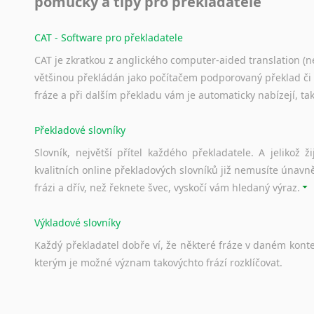
pomůcky a tipy pro překladatele
Svahilština
soci
Švédština
CAT - Software pro překladatele
Sklářství
Tádžičtina
CAT je zkratkou z anglického computer-aided translation (ne
Glazura, 
Tahitština
většinou překládán jako počítačem podporovaný překlad či
porcelán 
Tamilština
fráze a při dalším překladu vám je automaticky nabízejí, ta
Akademi
Tatarština
ekonomika
Thajština
Překladové slovníky
Zeměděls
Tibetština
Slovník, největší přítel každého překladatele. A jelikož
např
Tigriňňa
kvalitních online překladových slovníků již nemusíte únavn
pro
Turečtina
frázi a dřív, než řeknete švec, vyskočí vám hledaný výraz.
mani
Turkménština
SIT
Ujgurština
Výkladové slovníky
hosp
Urdština
Každý
překladatel
dobře
ví,
že
některé
fráze
v
daném
kont
Uzbečtina
Kromě sta
kterým
je
možné
význam
takovýchto
frází
rozklíčovat.
Vietnamština
korektury
Wolof
všec
Znakový jazyk
Srovnávací slovníky