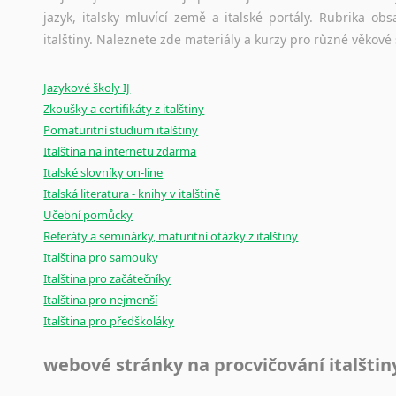
Rumunšti
Amharština
jazyk, italsky mluvící země a italské portály. Rubrika o
Litevština
Arabština
Ostatní pomůcky pro překladatele
italštiny. Naleznete zde materiály a kurzy pro různé věkové
Slovinštin
Aramejština
Mix
pomůcek,
jež
mají
potenciál
pomoci
překladateli
v
je
Bosenštin
Arménština
Jazykové školy IJ
poradny
a
pravidla
pravopisu
nebo
stylistické
příručky.
Lotyština
Avarština
Zkoušky a certifikáty z italštiny
Srbština
Azerbajdžánština
Pomaturitní studium italštiny
Bulharšt
Bambarština
Italština na internetu zdarma
Maďaršti
Bantuské jazyky
Italské slovníky on-line
Švédština
Barmština
Italská literatura - knihy v italštině
Čínština
Baskičtina
Učební pomůcky
Makedon
Referáty a seminárky, maturitní otázky z italštiny
Běloruština
Turečtina
Italština pro samouky
Bengálština
Dánština
Italština pro začátečníky
Bosenština
Moldavšti
Italština pro nejmenší
Bulharština
Ukrajinš
Italština pro předškoláky
Burjatština
Estonštin
Čagatajské jazyky
Mongolšt
webové stránky na procvičování italštin
Čečenština
Finština