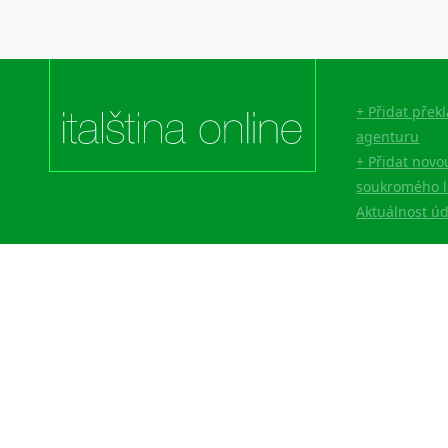
Lingala
Litevština
Lotyšština
Luba
+ Přidat přek
Makedonština
agenturu
Malajština
+ Přidat novo
Malgaština
soukromého l
Malinština
Aktuálnost ú
Maltština
Maorština
Megrelština
Moldavština
Mongolština
Nepálština
Nilosaharské jazyky
Nizozemština
Norština