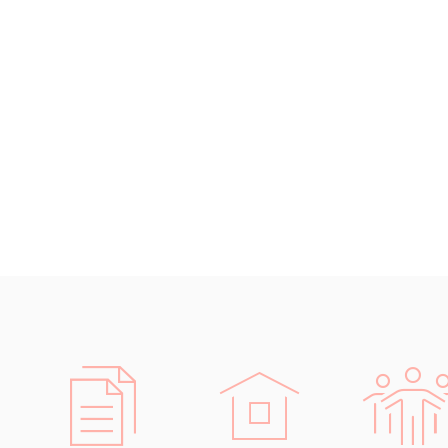
Technick
Islandština
Japonština
přek
Jidiš
posu
Kašmírština
Strojíren
Katalánština
odborné p
Kazaština
překlady 
Kečuánština
překlad
Kmérština
tlumočnic
Konžština
Překlady
Korejština
Korsičtina
dlo
Kumykština
most
Kurdština
s f
Kyrgyzština
dok
Laoština
spol
Laponština
Finance a
Latina