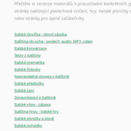
Černohorština
Norština
Přečtěte si recenze materiálů k procvičování konkrétních gra
Dánština
Korejšti
stránky nabízející poslechová cvičení, hry, italské písni
Darí
Vietnamš
nebo stránky pro úplné začátečníky.
Esperanto
Překládám
Estonština
Italská slovíčka - slovní zásoba
Naše
cen
Faerština
Italština do ucha - poslech, audio, MP3, video
jazyků.
Fidžijština
Italská konverzace
Filipínské jazyky
Testy z italštiny
Finština
Italská gramatika
Fulbština
Italské číslovky
Nepravidelná slovesa v italštině
Gaelština
Italské předložky
Gruzínština
Italské časy
Hebrejština
Zpravodajství v italštině
Hindština
Italské vtipy - zábava
Chorvatština
Italština hrou - italské hry
Indonéština
Italské písničky a písně
Irština
Italské pohádky
Islandština