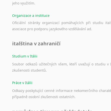
pře
Norština
jeho
využitím.
uče
Novořečtina
spo
Oromština
Organizace a instituce
Pet
Páli
Oficiální
stránky
organizací
pomáhajících
při
studiu
ital
varh
Pandžábština
asociace
pro
podporu
jazykového
vzdělávání
ad.
Paštunština
Kultura
Perština
překlady
italština v zahraničí
Portugalština
Film
Retorománština
Studium v Itálii
Romština
Ochrana 
Soubor
odkazů
užitečných
všem,
kteří
uvažují
o
studiu
v
Rumunština
o výškový
zkušenosti
studentů.
Sanskrt
Rekonstru
Sinhalština
Průzkum 
Práce v Itálii
Slovinština
– mnohal
Somálština
Odkazy
poskytující
cenné
informace
nekomerčního
charak
veřejného
Sóština
případně
osobní
zkušenosti
ostatních.
Sociologi
Srbština
Staroslověnština
přek