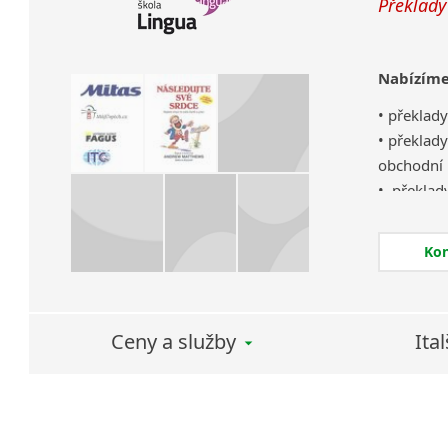
Překlady
Nabízíme
• překlad
• překlad
obchodní 
• překlad
certifikát
úřední žád
Ko
• překlad
Ceny a služby
Ita