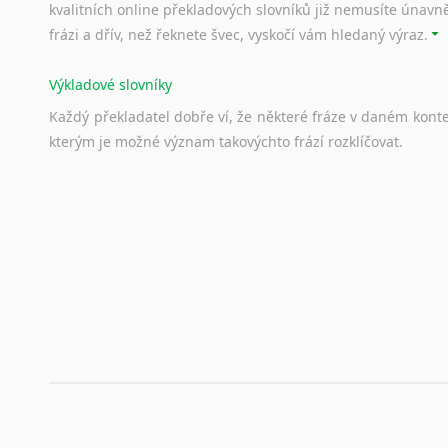
kvalitních online překladových slovníků již nemusíte únavn
frázi a dřív, než řeknete švec, vyskočí vám hledaný výraz.
Výkladové slovníky
Každý
překladatel
dobře
ví,
že
některé
fráze
v
daném
kont
kterým
je
možné
význam
takovýchto
frází
rozklíčovat.
Srovnávací slovníky
Úkolem
srovnávacích
slovníků
je
vyhledat
vhodná
synony
vždy
po
ruce.
Korektory pravopisu pro překladatele
Každý dělá chyby a překlepy a kdo tvrdí, že ne, neříká p
využití moderního softwaru, jenž pravopisné, gramatické n
automaticky opravit.
Rady a návody pro překladatele