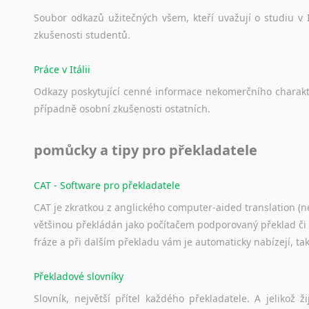
Soubor
odkazů
užitečných
všem,
kteří
uvažují
o
studiu
v
zkušenosti
studentů.
Práce v Itálii
Odkazy
poskytující
cenné
informace
nekomerčního
charak
případně
osobní
zkušenosti
ostatních.
pomůcky a tipy pro překladatele
CAT - Software pro překladatele
CAT je zkratkou z anglického computer-aided translation (ne
většinou překládán jako počítačem podporovaný překlad či
fráze a při dalším překladu vám je automaticky nabízejí, ta
Překladové slovníky
Slovník, největší přítel každého překladatele. A jelikož