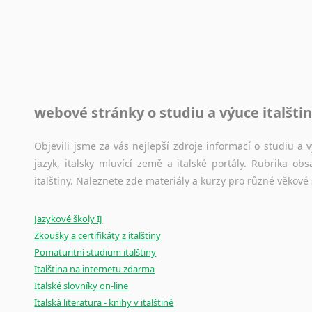
Toužíte započít překladatelskou dráhu, ale nevíte, jak na 
raději kvůli osobnímu perfekcionismu, vlastnosti každému p
raději zkontrolovat? V takovém případě jste na správném mí
Jazykové korpusy
webové stránky o studiu a výuce italšti
Jazykový korpus je elektronický soubor autentických tex
korpusů, jež umožňují třeba vyhledávání slov a slovních spo
původního zdroje textu.
Objevili jsme za vás nejlepší zdroje informací o studiu a
jazyk, italsky mluvící země a italské portály. Rubrika o
Ostatní pomůcky pro překladatele
italštiny. Naleznete zde materiály a kurzy pro různé věkové
Mix
pomůcek,
jež
mají
potenciál
pomoci
překladateli
v
je
Jazykové školy IJ
poradny
a
pravidla
pravopisu
nebo
stylistické
příručky.
Zkoušky a certifikáty z italštiny
Pomaturitní studium italštiny
Italština na internetu zdarma
Italské slovníky on-line
Italská literatura - knihy v italštině