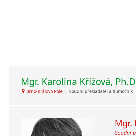
Překladat
Japonština
rozumnou 
Jidiš
informova
Kašmírština
objednávk
Katalánština
Kazaština
Kečuánština
Kmérština
Konžština
Korejština
Korsičtina
Mgr. Karolina Křížová, Ph.D.
Kumykština
Brno-Královo Pole
|
Soudní překladatel a tlumočník
Kurdština
Kyrgyzština
Laoština
Laponština
Mgr. 
Latina
Soudní p
Lezginština