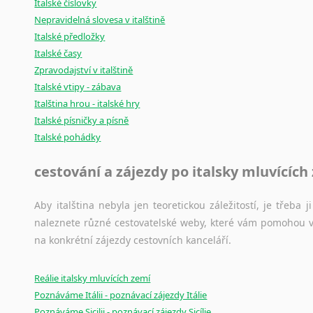
Italské číslovky
Nepravidelná slovesa v italštině
Italské předložky
Italské časy
Zpravodajství v italštině
Italské vtipy - zábava
Italština hrou - italské hry
Italské písničky a písně
Italské pohádky
cestování a zájezdy po italsky mluvících
Aby italština nebyla jen teoretickou záležitostí, je třeba j
naleznete různé cestovatelské weby, které vám pomohou vy
na konkrétní zájezdy cestovních kanceláří.
Reálie italsky mluvících zemí
Poznáváme Itálii - poznávací zájezdy Itálie
Poznáváme Sicilii - poznávací zájezdy Sicílie