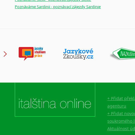
Poznáváme Sardinii - poznávací zájezdy Sardinie
+ Přidat přek
agenturu
+ Přidat novo
soukromého l
Aktuálnost ú