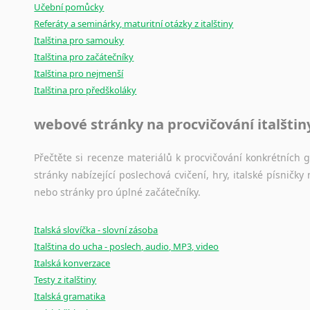
Učební pomůcky
Referáty a seminárky, maturitní otázky z italštiny
Italština pro samouky
Italština pro začátečníky
Italština pro nejmenší
Italština pro předškoláky
webové stránky na procvičování italštin
Přečtěte si recenze materiálů k procvičování konkrétních gra
stránky nabízející poslechová cvičení, hry, italské písni
nebo stránky pro úplné začátečníky.
Italská slovíčka - slovní zásoba
Italština do ucha - poslech, audio, MP3, video
Italská konverzace
Testy z italštiny
Italská gramatika