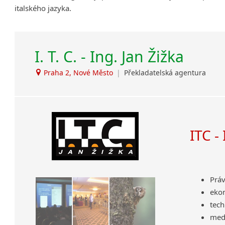
italského jazyka.
Amharština
Arabština
Aramejština
I. T. C. - Ing. Jan Žižka
Arménština
Avarština
Praha 2, Nové Město
|
Překladatelská agentura
Azerbajdžánština
Bambarština
Bantuské jazyky
Barmština
Baskičtina
ITC -
Běloruština
Bengálština
Bosenština
Práv
Bulharština
eko
Burjatština
tech
Čagatajské jazyky
medi
Čečenština