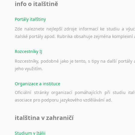
info o italštině
Portály italštiny
Zde
naleznete
nejlepší
zdroje
informací
ke
studiu
a
výu
italské
portály
apod.
Rubrika
obsahuje
zejména
komplexní
Rozcestníky IJ
Rozcestníky,
podobné
jako
je
tento,
s
tipy
na
další
portály
jeho
využitím.
Organizace a instituce
Oficiální
stránky
organizací
pomáhajících
při
studiu
ital
asociace
pro
podporu
jazykového
vzdělávání
ad.
italština v zahraničí
Studium v Itálii